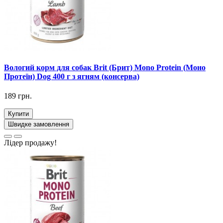
Вологий корм для собак Brit (Брит) Mono Protein (Моно
Протеїн) Dog 400 г з ягням (консерва)
189 грн.
Купити
Швидке замовлення
Лідер продажу!