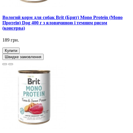
Вологий корм для собак Brit (Брит) Mono Protein (Моно
Протеїн) Dog 400 г з яловичиною і темним рисом
(консерва)
189 грн.
Купити
Швидке замовлення