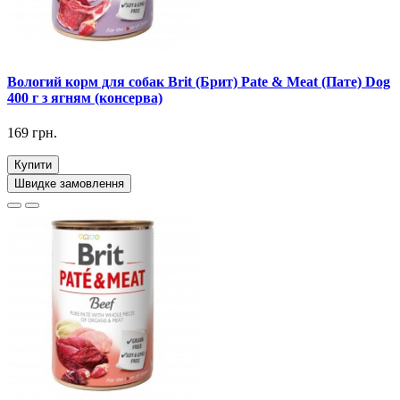
Вологий корм для собак Brit (Брит) Pate & Meat (Пате) Dog
400 г з ягням (консерва)
169 грн.
Купити
Швидке замовлення