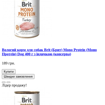
Вологий корм для собак Brit (Брит) Mono Protein (Моно
Протеїн) Dog 400 г з індичкою (консерва)
189 грн.
Купити
Швидке замовлення
Лідер продажу!