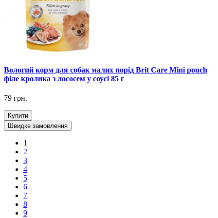
Вологий корм для собак малих порід Brit Care Mini pouch
філе кролика з лососем у соусі 85 г
79 грн.
Купити
Швидке замовлення
1
2
3
4
5
6
7
8
9