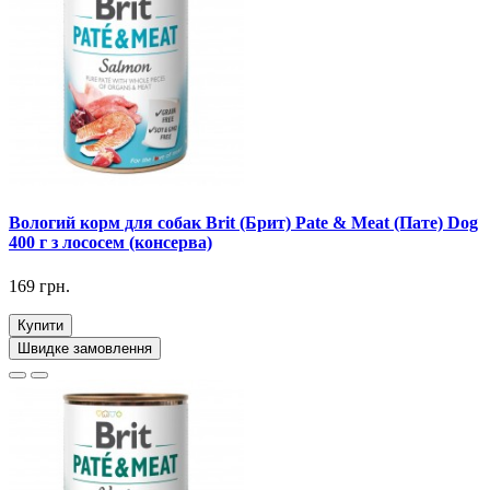
Вологий корм для собак Brit (Брит) Pate & Meat (Пате) Dog
400 г з лососем (консерва)
169 грн.
Купити
Швидке замовлення