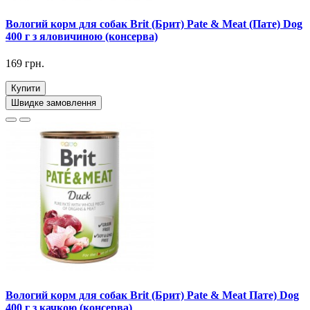
Вологий корм для собак Brit (Брит) Pate & Meat (Пате) Dog
400 г з яловичиною (консерва)
169 грн.
Купити
Швидке замовлення
Вологий корм для собак Brit (Брит) Pate & Meat Пате) Dog
400 г з качкою (консерва)