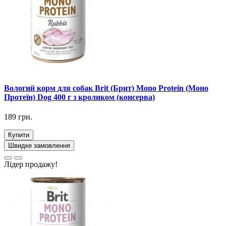
Вологий корм для собак Brit (Брит) Mono Protein (Моно
Протеїн) Dog 400 г з кроликом (консерва)
189 грн.
Купити
Швидке замовлення
Лідер продажу!