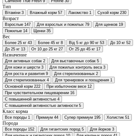
Carnilove True Fresh
9
Profine
30
Тип
Вітаміни
3
Влажный корм
57
Лакомство
1
Сухой корм
230
Возраст
Взрослые
147
Для взрослых и пожилых
79
Для щенков
19
Пожилые
14
Щенки
35
Вес
Более 25 кг
43
Более 45 кг
8
Від 5 кг до 90 кг
53
До 10 кг
52
До 25 кг
13
От 10 до 25 кг
27
От 25 до 45 кг
17
Назначение
Для активных собак
2
Для выставочных собак
5
Для кожи и шерсти
3
Для пожилых контроль веса
3
Для роста и развития
9
Для стерелизованных
2
Для стерилизованных
4
Для тренировок и поощрения
1
Основной корм
222
При избыточном весе
12
При чувствительном пищеварении
16
С повышенной активностью
4
С повышенной активностью активности
5
Класс корма
Все породы
1
Премиум
44
Супер премиум
195
Холистик
51
Порода
Все породы
152
Для гигантских пород
5
Для йорков
3
Для крупных и гигантских пород
10
Для крупных пород
41