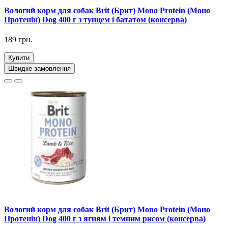
Вологий корм для собак Brit (Брит) Mono Protein (Моно
Протенін) Dog 400 г з тунцем і бататом (консерва)
189 грн.
Купити
Швидке замовлення
Вологий корм для собак Brit (Брит) Mono Protein (Моно
Протенін) Dog 400 г з ягням і темним рисом (консерва)