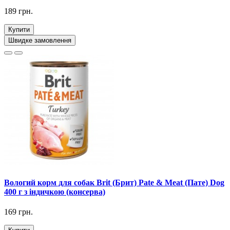
189 грн.
Купити
Швидке замовлення
Вологий корм для собак Brit (Брит) Pate & Meat (Пате) Dog
400 г з індичкою (консерва)
169 грн.