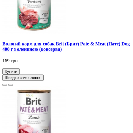
Вологий корм для собак Brit (Брит) Pate & Meat (Пате) Dog
400 г з олениною (консерва)
169 грн.
Купити
Швидке замовлення