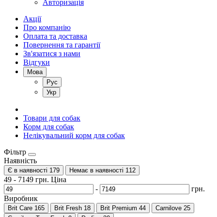
Авторизація
Акції
Про компанію
Оплата та доставка
Повернення та гарантії
Зв'язатися з нами
Відгуки
Мова
Рус
Укр
Товари для собак
Корм для собак
Нелікувальний корм для собак
Фільтр
Наявність
Є в наявності
179
Немає в наявності
112
49
-
7149
грн.
Ціна
-
грн.
Виробник
Brit Care
165
Brit Fresh
18
Brit Premium
44
Carnilove
25