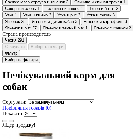
Свежее мясо страуса и ягненок
2
Свинина и свиная трахея
1
Северный олень
1
Телятина и пшено
1
Тунец и батат
2
Утка
1
Утка и пшено
3
Утка и рис
3
Утка и фазан
3
Ягненок
25
Ягненок и дикий кабан
3
Ягненок и картофель
3
Ягненок и рис
37
Ягненок и темный рис
1
Ягненок с гречкой
2
Страна производитель
Чехия
291
Скасувати
Виберіть фільтри
Фільтр
Виберіть фільтри
Нелікувальний корм для
собак
Сортувати:
Порівняння товарів (0)
Показати
Лідер продажу!