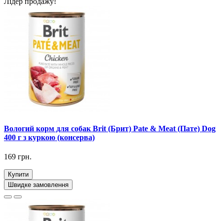
Лідер продажу!
Вологий корм для собак Brit (Брит) Pate & Meat (Пате) Dog
400 г з куркою (консерва)
169 грн.
Купити
Швидке замовлення