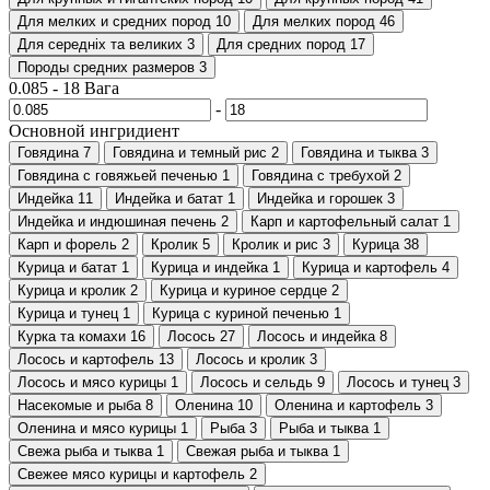
Для мелких и средних пород
10
Для мелких пород
46
Для середніх та великих
3
Для средних пород
17
Породы средних размеров
3
0.085
-
18
Вага
-
Основной ингридиент
Говядина
7
Говядина и темный рис
2
Говядина и тыква
3
Говядина с говяжьей печенью
1
Говядина с требухой
2
Индейка
11
Индейка и батат
1
Индейка и горошек
3
Индейка и индюшиная печень
2
Карп и картофельный салат
1
Карп и форель
2
Кролик
5
Кролик и рис
3
Курица
38
Курица и батат
1
Курица и индейка
1
Курица и картофель
4
Курица и кролик
2
Курица и куриное сердце
2
Курица и тунец
1
Курица с куриной печенью
1
Курка та комахи
16
Лосось
27
Лосось и индейка
8
Лосось и картофель
13
Лосось и кролик
3
Лосось и мясо курицы
1
Лосось и сельдь
9
Лосось и тунец
3
Насекомые и рыба
8
Оленина
10
Оленина и картофель
3
Оленина и мясо курицы
1
Рыба
3
Рыба и тыква
1
Свежа рыба и тыква
1
Свежая рыба и тыква
1
Свежее мясо курицы и картофель
2