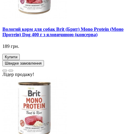
Вологий корм для собак Brit (Брит) Mono Protein (Моно
Протеїн) Dog 400 г з яловичиною (консерва)
189 грн.
Купити
Швидке замовлення
Лідер продажу!