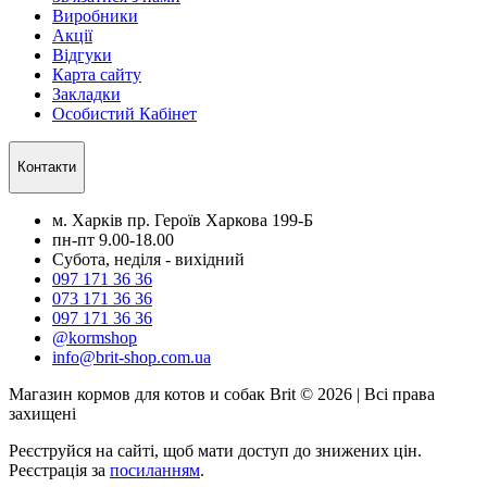
Виробники
Акції
Відгуки
Карта сайту
Закладки
Особистий Кабінет
Контакти
м. Харків пр. Героїв Харкова 199-Б
пн-пт 9.00-18.00
Субота, неділя - вихідний
097 171 36 36
073 171 36 36
097 171 36 36
@kormshop
info@brit-shop.com.ua
Магазин кормов для котов и собак Brit © 2026 | Всі права
захищені
Реєструйся на сайті, щоб мати доступ до знижених цін.
Реєстрація за
посиланням
.