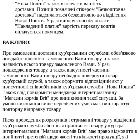
"Нова Пошта" також включає в вартість
доставки. Позиції позначені стікером "Безкоштовна
доставка" надсилаються безкоштовно до відділення
Нової Пошти. У разі вибору способу оплати
"Накладений платіж" вартість переказу коштів
оплачується покупцем.
ВАЖЛИВО!
При замовленні доставки кур'єрськими службами обов'язково
оглядайте цілісність замовленого Вами товару, а також
наявність всього товару замовленого Вами. У разі
пошкодження товару, а також відсутності частини
замовленого Вами товару необхідно повернути товар
кур'єрській службі, а також оформити відповідний акт у
присутності співробітників кур'єрської служби "Нова Пошта".
Також слід повідомити менеджера інтернет-магазину
"Магазин кормів Brit" про виникнення такої ситуації. За
умови виконання вище перелічених умов магазин гарантує
повторну відправку товару.
Після проведення розрахунків і отриманні товару у відділенні
кур'єрської служби або після прийняття товару у кур'єра
інтернет-магазин "Магазин кормів Brit" має право відмовити в
прийнятті претензій щодо якості та кількості продукції, які