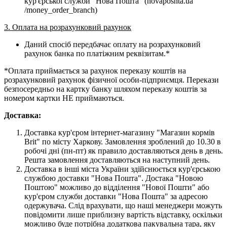
кур'єрської служби "Нова Пошта" (novaposhta.ua
/money_order_branch)
3. Оплата на розрахунковий рахунок
Даний спосіб передбачає оплату на розрахунковий
рахунок банка по платіжним реквізитам.*
*Оплата приймається за рахунок переказу коштів на
розрахунковий рахунок фізичної особи-підприємця. Перекази
безпосередньо на картку банку шляхом переказу коштів за
номером картки НЕ приймаються.
Доставка:
Доставка кур'єром інтернет-магазину "Магазин кормів
Brit" по місту Харкову. Замовлення зроблений до 10.30 в
робочі дні (пн-пт) як правило доставляються день в день.
Решта замовлення доставляються на наступний день.
Доставка в інші міста України здійснюється кур'єрською
службою доставки "Нова Пошта". Достака "Новою
Поштою" можливо до відділення "Нової Пошти" або
кур'єром служби доставки "Нова Пошта" за адресою
одержувача. Слід врахувати, що наші менеджери можуть
повідомити лише приблизну вартість відставку, оскільки
можливо буде потрібна додаткова пакувальна тара, яку