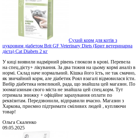
Сухий корм для котів з
цукровим діабетом Brit GF Veterinary Diets (Брит ветеринарна
дієта) Cat Diabets 2 кг
У киці виявили надмірний рівень глюкози в крові. Перевела
на спец.дієту+ лікування. За два тижня на цьому кормі аналіз в
нормі. Склад наче нормальний. Кішка його їсть, не так смачно,
як звичайний корм, але діабетик Роял взагалі відмовилася їсти.
Вибір діабетика невеликий, рада, що знайшла цей магазин. По
зоомагазинам свого міста не знайшла цей спец.корм. Тут
отримала знижку + офіційне зарахування оплати по
реквізитам. Передзвонили, відправили вчасно. Магазин з
Харкова, приємно підтримати сміливих людей , купляючи
товар!
Ольга Скаленко
09.05.2025