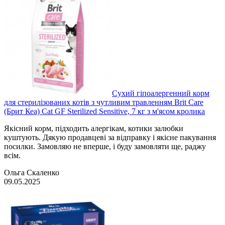
Сухий гіпоалергенний корм
для стерилізованих котів з чутливим травленням Brit Care
(Брит Кеа) Cat GF Sterilized Sensitive, 7 кг з м'ясом кролика
Якісний корм, підходить алергікам, котики залюбки
куштують. Дякую продавцеві за відправку і якісне пакування
посилки. Замовляю не вперше, і буду замовляти ще, раджу
всім.
Ольга Скаленко
09.05.2025