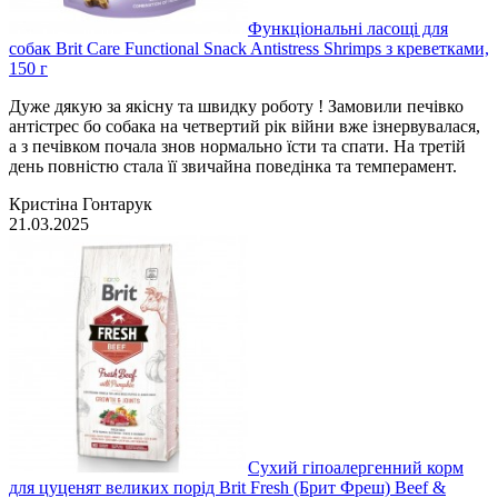
Функціональні ласощі для
собак Brit Care Functional Snack Antistress Shrimps з креветками,
150 г
Дуже дякую за якісну та швидку роботу ! Замовили печівко
антістрес бо собака на четвертий рік війни вже ізнервувалася,
а з печівком почала знов нормально їсти та спати. На третій
день повністю стала її звичайна поведінка та темперамент.
Кристіна Гонтарук
21.03.2025
Сухий гіпоалергенний корм
для цуценят великих порід Brit Fresh (Брит Фреш) Beef &