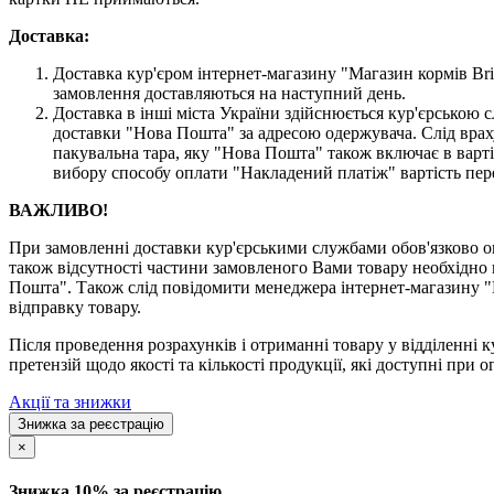
Доставка:
Доставка кур'єром інтернет-магазину "Магазин кормів Brit
замовлення доставляються на наступний день.
Доставка в інші міста України здійснюється кур'єрсько
доставки "Нова Пошта" за адресою одержувача. Слід врах
пакувальна тара, яку "Нова Пошта" також включає в варті
вибору способу оплати "Накладений платіж" вартість пер
ВАЖЛИВО!
При замовленні доставки кур'єрськими службами обов'язково ог
також відсутності частини замовленого Вами товару необхідно 
Пошта". Також слід повідомити менеджера інтернет-магазину "
відправку товару.
Після проведення розрахунків і отриманні товару у відділенні к
претензій щодо якості та кількості продукції, які доступні при о
Акції та знижки
Знижка за реєстрацію
×
Знижка 10% за реєстрацію