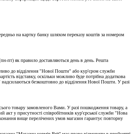
едньо на картку банку шляхом переказу коштів за номером
(пн-пт) як правило доставляються день в день. Решта
ливо до відділення "Нової Пошти" або кур'єром служби
тість відставку, оскільки можливо буде потрібна додаткова
" надсилаються безкоштовно до відділення Нової Пошти. У разі
всього товару замовленого Вами. У разі пошкодження товару, а
ий акт у присутності співробітників кур'єрської служби "Нова
виконання вище перелічених умов магазин гарантує повторну
-магазин "Магазин кормів Brit" має право відмовити в прийнятті