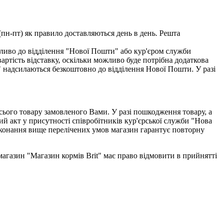
(пн-пт) як правило доставляються день в день. Решта
ливо до відділення "Нової Пошти" або кур'єром служби
тість відставку, оскільки можливо буде потрібна додаткова
" надсилаються безкоштовно до відділення Нової Пошти. У разі
всього товару замовленого Вами. У разі пошкодження товару, а
ий акт у присутності співробітників кур'єрської служби "Нова
виконання вище перелічених умов магазин гарантує повторну
-магазин "Магазин кормів Brit" має право відмовити в прийнятті