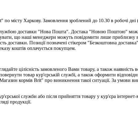
" по місту Харкову. Замовлення зроблений до 10.30 в робочі дні 
ю службою доставки "Нова Пошта". Достака "Новою Поштою" мож
увати, що наші менеджери можуть повідомити лише приблизну вар
сть доставки. Позиції позначені стікером "Безкоштовна доставка
еказу коштів оплачується покупцем.
лядайте цілісність замовленого Вами товару, а також наявність 
повернути товар кур'єрській службі, а також оформити відповідн
Магазин кормів Brit" про виникнення такої ситуації. За умови 
ур'єрської служби або після прийняття товару у кур'єра інтернет
гляді продукції.