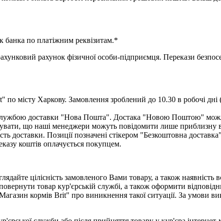
к банка по платіжним реквізитам.*
нковий рахунок фізичної особи-підприємця. Перекази безпосер
" по місту Харкову. Замовлення зроблений до 10.30 в робочі дні 
ю службою доставки "Нова Пошта". Достака "Новою Поштою" мож
увати, що наші менеджери можуть повідомити лише приблизну вар
сть доставки. Позиції позначені стікером "Безкоштовна доставка
еказу коштів оплачується покупцем.
лядайте цілісність замовленого Вами товару, а також наявність 
повернути товар кур'єрській службі, а також оформити відповідн
Магазин кормів Brit" про виникнення такої ситуації. За умови 
ур'єрської служби або після прийняття товару у кур'єра інтернет