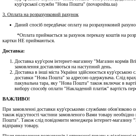
кур'єрської служби "Нова Пошта" (novaposhta.ua)
3. Оплата на розрахунковий рахунок
Даний спосіб передбачає оплату на розрахунковий рахуно
*Оплата приймається за рахунок переказу коштів на розраху
картки НЕ приймаються.
Доставка:
Доставка кур'єром інтернет-магазину "Магазин кормів Brit
замовлення доставляються на наступний день.
Доставка в інші міста України здійснюється кур'єрсько
доставки "Нова Пошта" за адресою одержувача. Слід врах
пакувальна тара, яку "Нова Пошта" також включає в варті
вибору способу оплати "Накладений платіж" вартість пер
ВАЖЛИВО!
При замовленні доставки кур'єрськими службами обов'язково ог
також відсутності частини замовленого Вами товару необхідно 
Пошта". Також слід повідомити менеджера інтернет-магазину "
відправку товару.
Після проведення розрахунків і отриманні товару у відділенні к