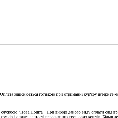
Оплата здійснюється готівкою при отриманні кур'єру інтернет-ма
 службою "Нова Пошта". При виборі даного виду оплати слід вра
комісія і оплата вартості пересилання грошових коштів. Більш д