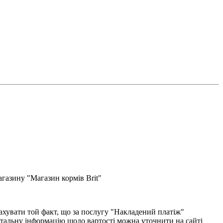
газину "Магазин кормів Brit"
хувати той факт, що за послугу "Накладений платіж"
етальну інформацію щодо вартості можна уточнити на сайті