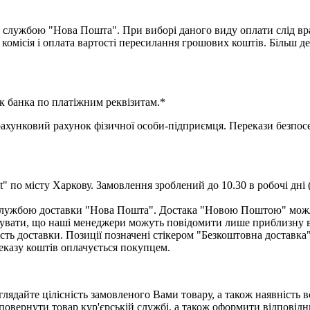
 службою "Нова Пошта". При виборі даного виду оплати слід вра
комісія і оплата вартості пересилання грошових коштів. Більш д
к банка по платіжним реквізитам.*
нковий рахунок фізичної особи-підприємця. Перекази безпосер
" по місту Харкову. Замовлення зроблений до 10.30 в робочі дні 
ю службою доставки "Нова Пошта". Достака "Новою Поштою" мож
увати, що наші менеджери можуть повідомити лише приблизну вар
сть доставки. Позиції позначені стікером "Безкоштовна доставка
еказу коштів оплачується покупцем.
лядайте цілісність замовленого Вами товару, а також наявність 
повернути товар кур'єрській службі, а також оформити відповідн