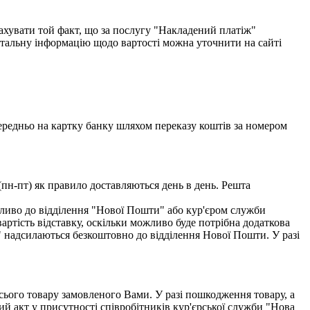
хувати той факт, що за послугу "Накладений платіж"
етальну інформацію щодо вартості можна уточнити на сайті
едньо на картку банку шляхом переказу коштів за номером
(пн-пт) як правило доставляються день в день. Решта
ливо до відділення "Нової Пошти" або кур'єром служби
тість відставку, оскільки можливо буде потрібна додаткова
" надсилаються безкоштовно до відділення Нової Пошти. У разі
всього товару замовленого Вами. У разі пошкодження товару, а
ий акт у присутності співробітників кур'єрської служби "Нова