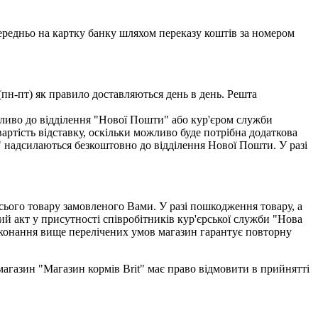
едньо на картку банку шляхом переказу коштів за номером
(пн-пт) як правило доставляються день в день. Решта
ливо до відділення "Нової Пошти" або кур'єром служби
тість відставку, оскільки можливо буде потрібна додаткова
" надсилаються безкоштовно до відділення Нової Пошти. У разі
всього товару замовленого Вами. У разі пошкодження товару, а
ий акт у присутності співробітників кур'єрської служби "Нова
виконання вище перелічених умов магазин гарантує повторну
-магазин "Магазин кормів Brit" має право відмовити в прийнятті