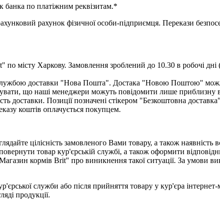
к банка по платіжним реквізитам.*
нковий рахунок фізичної особи-підприємця. Перекази безпосер
" по місту Харкову. Замовлення зроблений до 10.30 в робочі дні 
ю службою доставки "Нова Пошта". Достака "Новою Поштою" мож
увати, що наші менеджери можуть повідомити лише приблизну вар
сть доставки. Позиції позначені стікером "Безкоштовна доставка
еказу коштів оплачується покупцем.
лядайте цілісність замовленого Вами товару, а також наявність 
повернути товар кур'єрській службі, а також оформити відповідн
Магазин кормів Brit" про виникнення такої ситуації. За умови 
ур'єрської служби або після прийняття товару у кур'єра інтернет
гляді продукції.