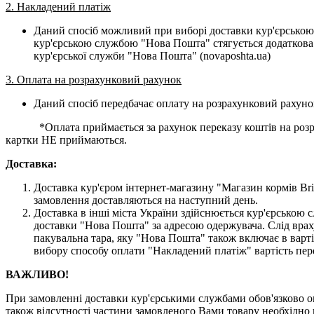
2. Накладений платіж
Даний спосіб можливий при виборі доставки кур'єрською
кур'єрською службою "Нова Пошта" стягується додаткова 
кур'єрської служби "Нова Пошта" (novaposhta.ua)
3. Оплата на розрахунковий рахунок
Даний спосіб передбачає оплату на розрахунковий рахуно
*Оплата приймається за рахунок переказу коштів на розраху
картки НЕ приймаються.
Доставка:
Доставка кур'єром інтернет-магазину "Магазин кормів Brit
замовлення доставляються на наступний день.
Доставка в інші міста України здійснюється кур'єрсько
доставки "Нова Пошта" за адресою одержувача. Слід врах
пакувальна тара, яку "Нова Пошта" також включає в варті
вибору способу оплати "Накладений платіж" вартість пер
ВАЖЛИВО!
При замовленні доставки кур'єрськими службами обов'язково ог
також відсутності частини замовленого Вами товару необхідно 