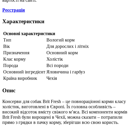
вартості на сайті.
Реєстрація
Характеристики
Основні характеристики
Тип
Вологий корм
Вік
Для дорослих і літніх
Призначення
Основний корм
Клас корму
Холістік
Порода
Всі породи
Основний інгредієнт
Яловичина і гарбуз
Країна виробник
Чехія
Опис
Консерви для собак Brit Fresh – це повнораціонні корми класу
холістик, виготовлені в Європі. Їх головна особливість –
високий відсоток вмісту свіжого м’яса. Всі компоненти кормів
Brit Fresh були вирощені в Чехії, можна сказати – потрапили
прямо з грядки в пачку корму, зберігши всю свою користь.