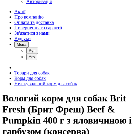
Авторизація
Акції
Про компанію
Оплата та доставка
Повернення та гарантії
Зв'язатися з нами
Відгуки
Мова
Рус
Укр
Товари для собак
Корм для собак
Нелікувальний корм для собак
Вологий корм для собак Brit
Fresh (Брит Фреш) Beef &
Pumpkin 400 г з яловичиною і
гарбузом (консерва)