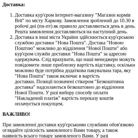
Доставка:
Доставка кур'єром інтернет-магазину "Магазин кормів
Brit" по місту Харкову. Замовлення зроблений до 10.30 в
робочі дні (пн-пт) як правило доставляються день в день.
Решта замовлення доставляються на наступний день.
Доставка в інші міста України здійснюється кур'єрською
службою доставки "Нова Пошта". Достака "Новою
Поштою" можливо до відділення "Нової Пошти" або
кур'єром служби доставки "Нова Пошта" за адресою
одержувача. Слід врахувати, що наші менеджери можуть
повідомити лише приблизну вартість відставку, оскільки
можливо буде потрібна додаткова пакувальна тара, яку
"Нова Пошта" також включає в вартість
доставки. Позиції позначені стікером "Безкоштовна
доставка" надсилаються безкоштовно до відділення
Нової Пошти. У разі вибору способу оплати
"Накладений платіж" вартість переказу коштів
оплачується покупцем.
ВАЖЛИВО!
При замовленні доставки кур'єрськими службами обов'язково
оглядайте цілісність замовленого Вами товару, а також
наявність всього товару замовленого Вами. У разі