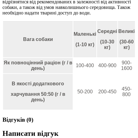
відрізнятися від рекомендованих в залежності від активності
собаки, а також від умов навколишнього середовища. Також
необхідно надати тварині доступ до води.
Середні
Великі
Маленькі
Вага собаки
(10-30
(30-60
(1-10 кг)
кг)
кг)
Як повноцінний раціон (г / в
900-
100-400
400-900
день)
1600
В якості додаткового
450-
50-200
200-450
харчування 50:50 (г / в
800
день)
Відгуків (0)
Написати відгук