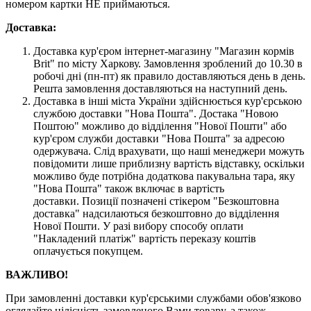
номером картки НЕ приймаються.
Доставка:
Доставка кур'єром інтернет-магазину "Магазин кормів
Brit" по місту Харкову. Замовлення зроблений до 10.30 в
робочі дні (пн-пт) як правило доставляються день в день.
Решта замовлення доставляються на наступний день.
Доставка в інші міста України здійснюється кур'єрською
службою доставки "Нова Пошта". Достака "Новою
Поштою" можливо до відділення "Нової Пошти" або
кур'єром служби доставки "Нова Пошта" за адресою
одержувача. Слід врахувати, що наші менеджери можуть
повідомити лише приблизну вартість відставку, оскільки
можливо буде потрібна додаткова пакувальна тара, яку
"Нова Пошта" також включає в вартість
доставки. Позиції позначені стікером "Безкоштовна
доставка" надсилаються безкоштовно до відділення
Нової Пошти. У разі вибору способу оплати
"Накладений платіж" вартість переказу коштів
оплачується покупцем.
ВАЖЛИВО!
При замовленні доставки кур'єрськими службами обов'язково
оглядайте цілісність замовленого Вами товару, а також