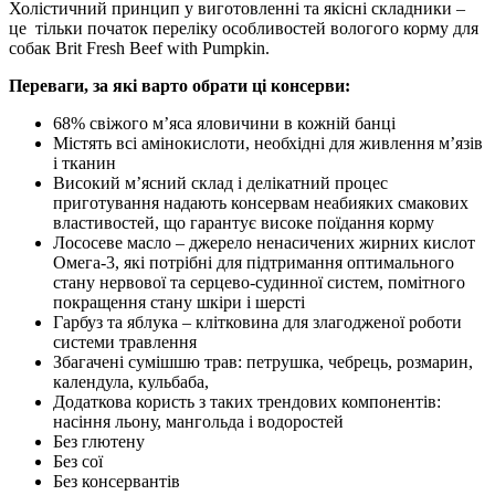
Холістичний принцип у виготовленні та якісні складники –
це тільки початок переліку особливостей вологого корму для
собак Brit Fresh Beef with Pumpkin.
Переваги, за які варто обрати ці консерви:
68% свіжого м’яса яловичини в кожній банці
Містять всі амінокислоти, необхідні для живлення м’язів
і тканин
Високий м’ясний склад і делікатний процес
приготування надають консервам неабияких смакових
властивостей, що гарантує високе поїдання корму
Лососеве масло – джерело ненасичених жирних кислот
Омега-3, які потрібні для підтримання оптимального
стану нервової та серцево-судинної систем, помітного
покращення стану шкіри і шерсті
Гарбуз та яблука – клітковина для злагодженої роботи
системи травлення
Збагачені сумішшю трав: петрушка, чебрець, розмарин,
календула, кульбаба,
Додаткова користь з таких трендових компонентів:
насіння льону, мангольда і водоростей
Без глютену
Без сої
Без консервантів