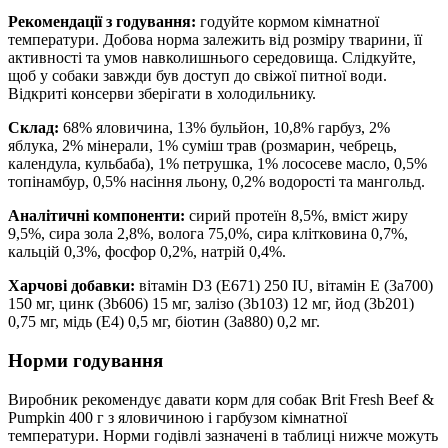
Рекомендації з годування:
годуйте кормом кімнатної
температури. Добова норма залежить від розміру тварини, її
активності та умов навколишнього середовища. Слідкуйте,
щоб у собаки завжди був доступ до свіжої питної води.
Відкриті консерви зберігати в холодильнику.
Склад:
68% яловичина, 13% бульйон, 10,8% гарбуз, 2%
яблука, 2% мінерали, 1% суміш трав (розмарин, чебрець,
календула, кульбаба), 1% петрушка, 1% лососеве масло, 0,5%
топінамбур, 0,5% насіння льону, 0,2% водорості та мангольд.
Аналітичні компоненти:
сирий протеїн 8,5%, вміст жиру
9,5%, сира зола 2,8%, волога 75,0%, сира клітковина 0,7%,
кальцій 0,3%, фосфор 0,2%, натрій 0,4%.
Харчові добавки:
вітамін D3 (E671) 250 IU, вітамін E (3a700)
150 мг, цинк (3b606) 15 мг, залізо (3b103) 12 мг, йод (3b201)
0,75 мг, мідь (E4) 0,5 мг, біотин (3a880) 0,2 мг.
Норми годування
Виробник рекомендує давати корм для собак Brit Fresh Beef &
Pumpkin 400 г з яловичиною і гарбузом кімнатної
температури. Норми годівлі зазначені в таблиці нижче можуть