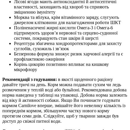
Лісові ягоди мають антиоксидантні й антисептичні
властивості, захищають від хвороб та сприяють
зміцненню імунітету
Морква та яблука, крім вітамінного заряду, слугують
джерелом клітковини для налагодження роботи ШКТ
Поліненасичені жирні кислоти Омега-3 і Омега-6
підтримують здоров’я нервової та серцево-судинної
системи, покращують стан шкіри й шерсті
Рецептура збагачена хондропротекторами для захисту
суглобів, сухожиль і зв’язок
Беззернова формула знижує ризик харчової алергії та є
профілактикою ожиріння
Корінь цикорію позитивно впливає на кишкову
мікрофлору
Рекомендації з годування:
в якості щоденного раціону
давайте тричі на день. Корм можна подавати сухим чи ледь
розмоченим у теплій воді або бульйоні. Рекомендована добова
норма наведена у таблиці на упаковці. Добова норма залежить
від віку й активності собаки. Якщо Ви починаєте годувати
кормом Carnilove вперше, змішайте його невелику кількість із
попереднім кормом, збільшуючи частку нового корму
протягом семи днів. Слідкуйте, щоб у тварини завжди був
доступ до свіжої питної води.