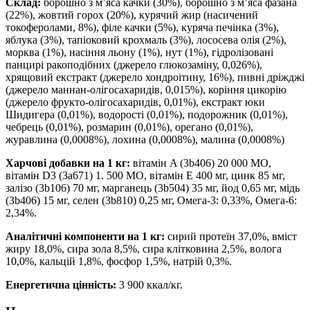
Склад:
борошно з м’яса качки (30%), борошно з м’яса фазана
(22%), жовтий горох (20%), курячий жир (насичений
токоферолами, 8%), філе качки (5%), куряча печінка (3%),
яблука (3%), тапіоковий крохмаль (3%), лососева олія (2%),
морква (1%), насіння льону (1%), нут (1%), гідролізовані
панцирі ракоподібних (джерело глюкозаміну, 0,026%),
хрящовий екстракт (джерело хондроітину, 16%), пивні дріжджі
(джерело маннан-олігосахаридів, 0,015%), коріння цикорію
(джерело фрукто-олігосахаридів, 0,01%), екстракт юки
Шидигера (0,01%), водорості (0,01%), подорожник (0,01%),
чебрець (0,01%), розмарин (0,01%), орегано (0,01%),
журавлина (0,0008%), лохина (0,0008%), малина (0,0008%)
Харчові добавки на 1 кг:
вітамін A (3b406) 20 000 МО,
вітамін D3 (3a671) 1. 500 МО, вітамін E 400 мг, цинк 85 мг,
залізо (3b106) 70 мг, марганець (3b504) 35 мг, йод 0,65 мг, мідь
(3b406) 15 мг, селен (3b810) 0,25 мг, Омега-3: 0,33%, Омега-6:
2,34%.
Аналітичні компоненти на 1 кг:
сирий протеїн 37,0%, вміст
жиру 18,0%, сира зола 8,5%, сира клітковина 2,5%, волога
10,0%, кальцій 1,8%, фосфор 1,5%, натрій 0,3%.
Енергетична цінність:
3 900 ккал/кг.