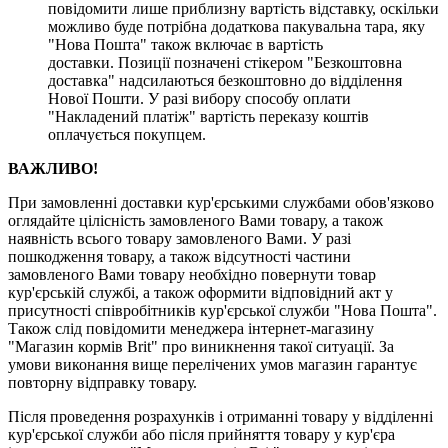
повідомити лише приблизну вартість відставку, оскільки
можливо буде потрібна додаткова пакувальна тара, яку
"Нова Пошта" також включає в вартість
доставки. Позиції позначені стікером "Безкоштовна
доставка" надсилаються безкоштовно до відділення
Нової Пошти. У разі вибору способу оплати
"Накладений платіж" вартість переказу коштів
оплачується покупцем.
ВАЖЛИВО!
При замовленні доставки кур'єрськими службами обов'язково
оглядайте цілісність замовленого Вами товару, а також
наявність всього товару замовленого Вами. У разі
пошкодження товару, а також відсутності частини
замовленого Вами товару необхідно повернути товар
кур'єрській службі, а також оформити відповідний акт у
присутності співробітників кур'єрської служби "Нова Пошта".
Також слід повідомити менеджера інтернет-магазину
"Магазин кормів Brit" про виникнення такої ситуації. За
умови виконання вище перелічених умов магазин гарантує
повторну відправку товару.
Після проведення розрахунків і отриманні товару у відділенні
кур'єрської служби або після прийняття товару у кур'єра