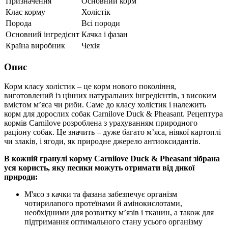
Призначення
Основний корм
Клас корму
Холістік
Порода
Всі породи
Основний інгредієнт
Качка і фазан
Країна виробник
Чехія
Опис
Корм класу холістик – це корм нового покоління,
виготовлений із цінних натуральних інгредієнтів, з високим
вмістом м’яса чи риби. Саме до класу холістик і належить
корм для дорослих собак Carnilove Duck & Pheasant. Рецептура
кормів Carnilove розроблена з урахуванням природного
раціону собак. Це значить – дуже багато м’яса, ніякої картоплі
чи злаків, і ягоди, як природне джерело антиоксидантів.
В кожній гранулі корму Carnilove Duck & Pheasant зібрана
уся користь, яку песики можуть отримати від дикої
природи:
М'ясо з качки та фазана забезпечує організм
чотирилапого протеїнами й амінокислотами,
необхідними для розвитку м’язів і тканин, а також для
підтримання оптимального стану усього організму