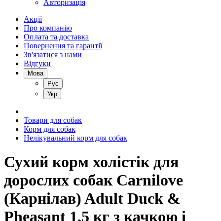
Авторизація
Акції
Про компанію
Оплата та доставка
Повернення та гарантії
Зв'язатися з нами
Відгуки
Мова
Рус
Укр
Товари для собак
Корм для собак
Нелікувальний корм для собак
Сухий корм холістік для
дорослих собак Carnilove
(Карнілав) Adult Duck &
Pheasant 1,5 кг з качкою і