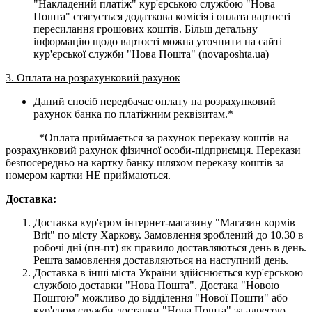
"Накладений платіж" кур'єрською службою "Нова
Пошта" стягується додаткова комісія і оплата вартості
пересилання грошових коштів. Більш детальну
інформацію щодо вартості можна уточнити на сайті
кур'єрської служби "Нова Пошта" (novaposhta.ua)
3. Оплата на розрахунковий рахунок
Даний спосіб передбачає оплату на розрахунковий
рахунок банка по платіжним реквізитам.*
*Оплата приймається за рахунок переказу коштів на
розрахунковий рахунок фізичної особи-підприємця. Перекази
безпосередньо на картку банку шляхом переказу коштів за
номером картки НЕ приймаються.
Доставка:
Доставка кур'єром інтернет-магазину "Магазин кормів
Brit" по місту Харкову. Замовлення зроблений до 10.30 в
робочі дні (пн-пт) як правило доставляються день в день.
Решта замовлення доставляються на наступний день.
Доставка в інші міста України здійснюється кур'єрською
службою доставки "Нова Пошта". Достака "Новою
Поштою" можливо до відділення "Нової Пошти" або
кур'єром служби доставки "Нова Пошта" за адресою