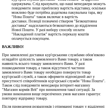
одержувача. Слід врахувати, що наші менеджери можуть
повідомити лише приблизну вартість відставку, оскільки
можливо буде потрібна додаткова пакувальна тара, яку
"Нова Пошта" також включає в вартість
доставки. Позиції позначені стікером "Безкоштовна
доставка" надсилаються безкоштовно до відділення
Нової Пошти. У разі вибору способу оплати
"Накладений платіж" вартість переказу коштів
оплачується покупцем.
ВАЖЛИВО!
При замовленні доставки кур'єрськими службами обов'язково
оглядайте цілісність замовленого Вами товару, а також
наявність всього товару замовленого Вами. У разі
пошкодження товару, а також відсутності частини
замовленого Вами товару необхідно повернути товар
кур'єрській службі, а також оформити відповідний акт у
присутності співробітників кур'єрської служби "Нова Пошта".
Також слід повідомити менеджера інтернет-магазину
"Магазин кормів Brit" про виникнення такої ситуації. За
умови виконання вище перелічених умов магазин гарантує
повторну відправку товару.
Після проведення розрахунків і отриманні товару у відділенні