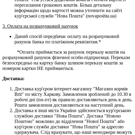
пересилання грошових коштів. Більш детальну
інформацію щодо вартості можна уточнити на сайті
кур'єрської служби "Нова Пошта" (novaposhta.ua)
3. Оплата на розрахунковий рахунок
Даний спосіб передбачає оплату на розрахунковий
рахунок банка по платіжним реквізитам.*
*Оплата приймається за рахунок переказу коштів на
розрахунковий рахунок фізичної особи-підприємця. Перекази
безпосередньо на картку банку шляхом переказу коштів за
номером картки НЕ приймаються.
Доставка:
Доставка кур'єром інтернет-магазину "Магазин кормів
Brit" по місту Харкову. Замовлення зроблений до 10.30 в
робочі дні (пн-пт) як правило доставляються день в день.
Решта замовлення доставляються на наступний день.
Доставка в інші міста України здійснюється кур'єрською
службою доставки "Нова Пошта". Достака "Новою
Поштою" можливо до відділення "Нової Пошти" або
кур'єром служби доставки "Нова Пошта" за адресою
одержувача. Слід врахувати, що наші менеджери можуть