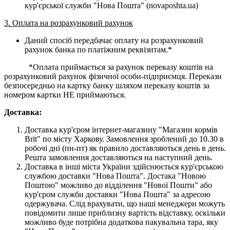
кур'єрської служби "Нова Пошта" (novaposhta.ua)
3. Оплата на розрахунковий рахунок
Даний спосіб передбачає оплату на розрахунковий
рахунок банка по платіжним реквізитам.*
*Оплата приймається за рахунок переказу коштів на
розрахунковий рахунок фізичної особи-підприємця. Перекази
безпосередньо на картку банку шляхом переказу коштів за
номером картки НЕ приймаються.
Доставка:
Доставка кур'єром інтернет-магазину "Магазин кормів
Brit" по місту Харкову. Замовлення зроблений до 10.30 в
робочі дні (пн-пт) як правило доставляються день в день.
Решта замовлення доставляються на наступний день.
Доставка в інші міста України здійснюється кур'єрською
службою доставки "Нова Пошта". Достака "Новою
Поштою" можливо до відділення "Нової Пошти" або
кур'єром служби доставки "Нова Пошта" за адресою
одержувача. Слід врахувати, що наші менеджери можуть
повідомити лише приблизну вартість відставку, оскільки
можливо буде потрібна додаткова пакувальна тара, яку