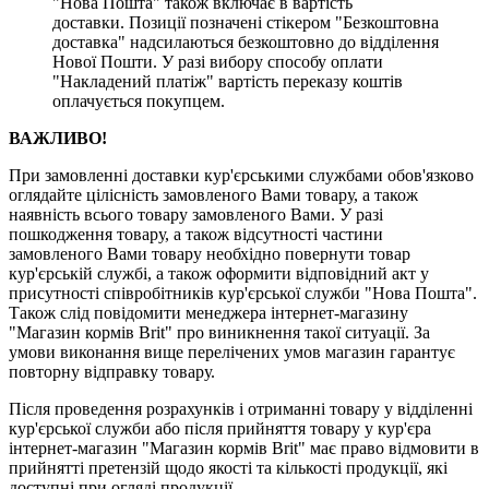
"Нова Пошта" також включає в вартість
доставки. Позиції позначені стікером "Безкоштовна
доставка" надсилаються безкоштовно до відділення
Нової Пошти. У разі вибору способу оплати
"Накладений платіж" вартість переказу коштів
оплачується покупцем.
ВАЖЛИВО!
При замовленні доставки кур'єрськими службами обов'язково
оглядайте цілісність замовленого Вами товару, а також
наявність всього товару замовленого Вами. У разі
пошкодження товару, а також відсутності частини
замовленого Вами товару необхідно повернути товар
кур'єрській службі, а також оформити відповідний акт у
присутності співробітників кур'єрської служби "Нова Пошта".
Також слід повідомити менеджера інтернет-магазину
"Магазин кормів Brit" про виникнення такої ситуації. За
умови виконання вище перелічених умов магазин гарантує
повторну відправку товару.
Після проведення розрахунків і отриманні товару у відділенні
кур'єрської служби або після прийняття товару у кур'єра
інтернет-магазин "Магазин кормів Brit" має право відмовити в
прийнятті претензій щодо якості та кількості продукції, які
доступні при огляді продукції.