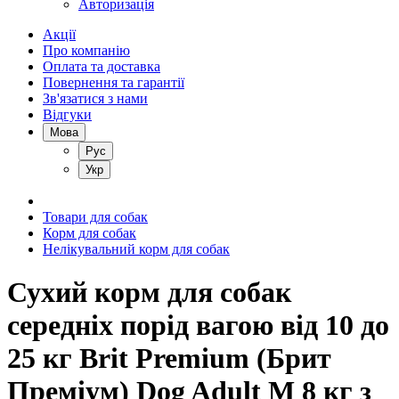
Авторизація
Акції
Про компанію
Оплата та доставка
Повернення та гарантії
Зв'язатися з нами
Відгуки
Мова
Рус
Укр
Товари для собак
Корм для собак
Нелікувальний корм для собак
Сухий корм для собак
середніх порід вагою від 10 до
25 кг Brit Premium (Брит
Преміум) Dog Adult M 8 кг з