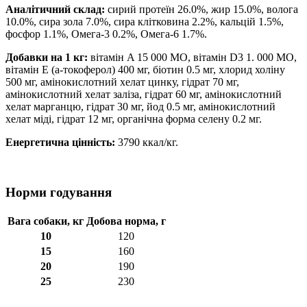
Аналітичний склад:
сирий протеїн 26.0%, жир 15.0%, волога
10.0%, сира зола 7.0%, сира клітковина 2.2%, кальцій 1.5%,
фосфор 1.1%, Омега-3 0.2%, Омега-6 1.7%.
Добавки на 1 кг:
вітамін A 15 000 МО, вітамін D3 1. 000 МО,
вітамін E (а-токоферол) 400 мг, біотин 0.5 мг, хлорид холіну
500 мг, амінокислотний хелат цинку, гідрат 70 мг,
амінокислотний хелат заліза, гідрат 60 мг, амінокислотний
хелат марганцю, гідрат 30 мг, йод 0.5 мг, амінокислотний
хелат міді, гідрат 12 мг, органічна форма селену 0.2 мг.
Енергетична цінність:
3790 ккал/кг.
Норми годування
Вага собаки, кг
Добова норма, г
10
120
15
160
20
190
25
230