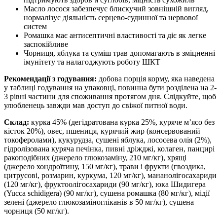
Масло лосося забезпечує блискучий зовнішній вигляд,
нормалізує діяльність серцево-судинної та нервової
систем
Ромашка має антисептичні властивості та діє як легке
заспокійливе
Чорниця, яблука та суміш трав допомагають в зміцненні
імунітету та налагоджують роботу ШКТ
Рекомендації з годування:
добова порція корму, яка наведена
у таблиці годування на упаковці, повинна бути розділена на 2-
3 рівні частини для споживання протягом дня. Слідкуйте, щоб
улюбленець завжди мав доступ до свіжої питної води.
Склад:
курка 45% (дегідратована курка 25%, куряче м’ясо без
кісток 20%), овес, пшениця, курячий жир (консервований
токоферолами), кукурудза, сушені яблука, лососева олія (2%),
гідролізована куряча печінка, пивні дріжджі, колаген, панцирі
ракоподібних (джерело глюкозаміну, 210 мг/кг), хрящі
(джерело хондроїтину, 150 мг/кг), трави і фрукти (гвоздика,
цитрусові, розмарин, куркума, 120 мг/кг), мананолігосахариди
(120 мг/кг), фруктоолігосахариди (90 мг/кг), юка Шидигера
(Yucca schidigera) (90 мг/кг), сушена ромашка (80 мг/кг), мідії
зелені (джерело глюкозаміногліканів в 50 мг/кг), сушена
чорниця (50 мг/кг).