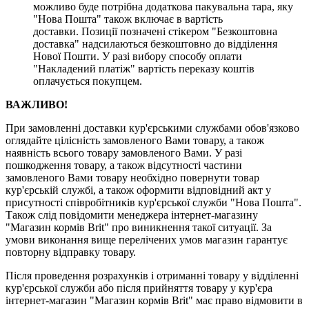
можливо буде потрібна додаткова пакувальна тара, яку
"Нова Пошта" також включає в вартість
доставки. Позиції позначені стікером "Безкоштовна
доставка" надсилаються безкоштовно до відділення
Нової Пошти. У разі вибору способу оплати
"Накладений платіж" вартість переказу коштів
оплачується покупцем.
ВАЖЛИВО!
При замовленні доставки кур'єрськими службами обов'язково
оглядайте цілісність замовленого Вами товару, а також
наявність всього товару замовленого Вами. У разі
пошкодження товару, а також відсутності частини
замовленого Вами товару необхідно повернути товар
кур'єрській службі, а також оформити відповідний акт у
присутності співробітників кур'єрської служби "Нова Пошта".
Також слід повідомити менеджера інтернет-магазину
"Магазин кормів Brit" про виникнення такої ситуації. За
умови виконання вище перелічених умов магазин гарантує
повторну відправку товару.
Після проведення розрахунків і отриманні товару у відділенні
кур'єрської служби або після прийняття товару у кур'єра
інтернет-магазин "Магазин кормів Brit" має право відмовити в