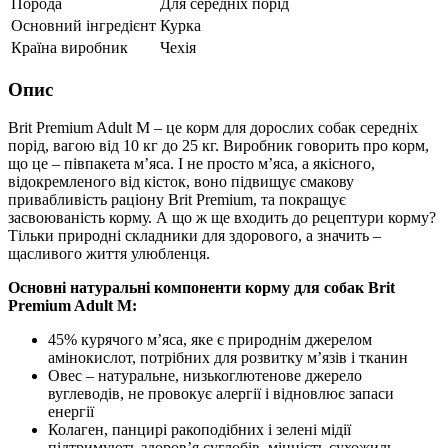
Порода
Для середніх порід
Основний інгредієнт
Курка
Країна виробник
Чехія
Опис
Brit Premium Adult М – це корм для дорослих собак середніх
порід, вагою від 10 кг до 25 кг. Виробник говорить про корм,
що це – півпакета м’яса. І не просто м’яса, а якісного,
відокремленого від кісток, воно підвищує смакову
привабливість раціону Brit Premium, та покращує
засвоюваність корму. А що ж ще входить до рецептури корму?
Тільки природні складники для здорового, а значить –
щасливого життя улюбленця.
Основні натуральні компоненти корму для собак Brit
Premium Adult М:
45% курячого м’яса, яке є природнім джерелом
амінокислот, потрібних для розвитку м’язів і тканин
Овес – натуральне, низькоглютенове джерело
вуглеводів, не провокує алергії і відновлює запаси
енергії
Колаген, панцирі ракоподібних і зелені мідії
підтримують здоров’я суглобів, міцність сухожиль