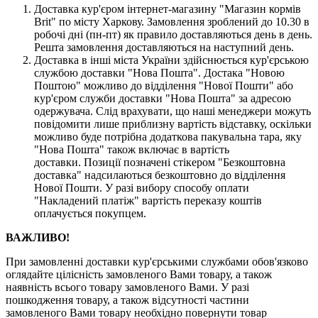
Доставка кур'єром інтернет-магазину "Магазин кормів
Brit" по місту Харкову. Замовлення зроблений до 10.30 в
робочі дні (пн-пт) як правило доставляються день в день.
Решта замовлення доставляються на наступний день.
Доставка в інші міста України здійснюється кур'єрською
службою доставки "Нова Пошта". Достака "Новою
Поштою" можливо до відділення "Нової Пошти" або
кур'єром служби доставки "Нова Пошта" за адресою
одержувача. Слід врахувати, що наші менеджери можуть
повідомити лише приблизну вартість відставку, оскільки
можливо буде потрібна додаткова пакувальна тара, яку
"Нова Пошта" також включає в вартість
доставки. Позиції позначені стікером "Безкоштовна
доставка" надсилаються безкоштовно до відділення
Нової Пошти. У разі вибору способу оплати
"Накладений платіж" вартість переказу коштів
оплачується покупцем.
ВАЖЛИВО!
При замовленні доставки кур'єрськими службами обов'язково
оглядайте цілісність замовленого Вами товару, а також
наявність всього товару замовленого Вами. У разі
пошкодження товару, а також відсутності частини
замовленого Вами товару необхідно повернути товар