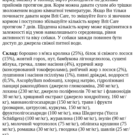
прийомів протягом дня. Корм можна давати сухим або трішки
зволоженим водою кімнатної температури. Якщо Ви тільки
починаєте давати корм Brit Care, то змішуйте його зі звичним
кормом і поступово збільшуйте кількість корму Brit Care
протягом 7 днів. Щоденна кількість корму може відрізнятися в
залежності від умов навколишнього середовища, рівня
активності та віку собаки. У собаки завжди повинен бути
доступ до джерела свіжої питної води.
Склад:
борошно з м'яса кролика (25%), білок зі свіжого лосося
(15%), жовтий горох, нут, бамбукова лігноцелюлоза, сушені
яблука, гречка, лляне насіння (4%), курячий жир
(консервований токоферолами), риб'ячий жир з лосося (2%),
лушпиння і насіння псілліума (1%), пивні дріжджі, водорості
(0,5%, Ascophyllum nodosum), хлорид натрію, гідролізовані
панцирі ракоподібних (джерело глюкозаміна, 260 мг/кг),
лохина (230 мг/кг, джерело поліфенолів 70 мг/кг і флавоноїдів
30 мг/кг), хрящовий екстракт (джерело хондроїтину, 160 мг/
кг), маннанолігосахариди (150 мг/кг), трави і фрукти
(розмарин, цитрусові, куркума, 150 мг/кг),
фруктоолігосахариди (100 мг/кг), юка Шидигера (Yucca
Schidigera) (100 мг/кг), журавлина (100 мг/кг), інулін (90 мг/
кг), молочний чортополох (75 мг/кг), обліпиха крушини (75
мг/кг), ромашка (30 мг/кг), гвоздика (30 мг/кг), шавлія (25 мг/
кг).