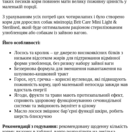
таких песиків корм повинен мати велику поживну цінність у
маленькій порції.
З урахуванням усіх потреб цих чотирилапих і було створено
корм для дорослих собак мініпорід Brit Care Mini Light &
Sterilised, який буде оптимальним раціоном стерилізованим
улюбленцям або собакам із зайвою вагою.
Його особливості:
Лосось та кролик – це джерело високоякісних білків з
низьким відсотком жирів для підтримання відмінної
форми улюбленця, без ризику набору зайвої ваги
Беззернова формула для зменшення навантаження на
шлунково-кишковий тракт
Горох, нут, гречка – корисні вуглеводи, які підвищують
поживність корму, щоб маленький непосида завжди мав
вдосталь енергії
Ягоди, фрукти та трави мають протизапальний ефект,
сприяють здоровому функціонуванню сечовидільної
системи та зміцнюють імунітет в цілому
Масло лосося зміцнює бар’єрні функції шкіри, робить
шерсть блискучою
Рекомендації з годування:
рекомендовану щоденну кількість
корму, вказану в таблиці, варто розподілити на декілька