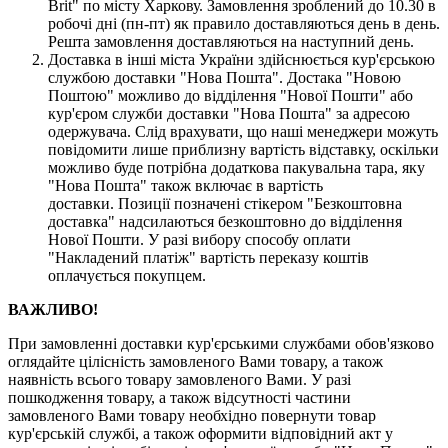
Brit" по місту Харкову. Замовлення зроблений до 10.30 в
робочі дні (пн-пт) як правило доставляються день в день.
Решта замовлення доставляються на наступний день.
Доставка в інші міста України здійснюється кур'єрською
службою доставки "Нова Пошта". Достака "Новою
Поштою" можливо до відділення "Нової Пошти" або
кур'єром служби доставки "Нова Пошта" за адресою
одержувача. Слід врахувати, що наші менеджери можуть
повідомити лише приблизну вартість відставку, оскільки
можливо буде потрібна додаткова пакувальна тара, яку
"Нова Пошта" також включає в вартість
доставки. Позиції позначені стікером "Безкоштовна
доставка" надсилаються безкоштовно до відділення
Нової Пошти. У разі вибору способу оплати
"Накладений платіж" вартість переказу коштів
оплачується покупцем.
ВАЖЛИВО!
При замовленні доставки кур'єрськими службами обов'язково
оглядайте цілісність замовленого Вами товару, а також
наявність всього товару замовленого Вами. У разі
пошкодження товару, а також відсутності частини
замовленого Вами товару необхідно повернути товар
кур'єрській службі, а також оформити відповідний акт у