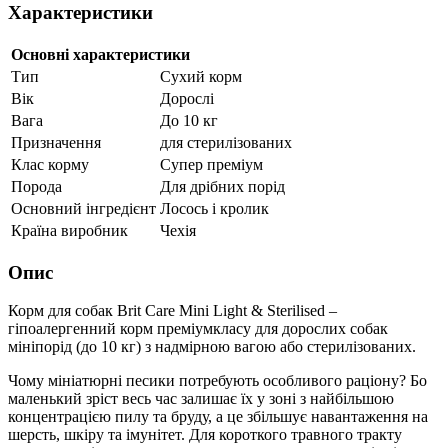
Характеристики
Основні характеристики
Тип
Сухий корм
Вік
Дорослі
Вага
До 10 кг
Призначення
для стерилізованих
Клас корму
Супер преміум
Порода
Для дрібних порід
Основний інгредієнт
Лосось і кролик
Країна виробник
Чехія
Опис
Корм для собак Brit Care Mini Light & Sterilised –
гіпоалергенний корм преміумкласу для дорослих собак
мініпорід (до 10 кг) з надмірною вагою або стерилізованих.
Чому мініатюрні песики потребують особливого раціону? Бо
маленький зріст весь час залишає їх у зоні з найбільшою
концентрацією пилу та бруду, а це збільшує навантаження на
шерсть, шкіру та імунітет. Для короткого травного тракту