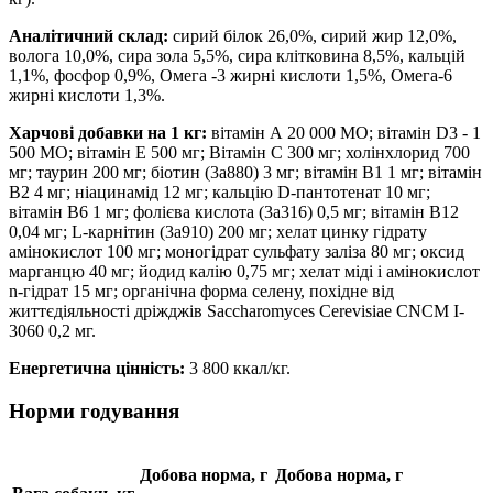
Аналітичний склад:
сирий білок 26,0%, сирий жир 12,0%,
волога 10,0%, сира зола 5,5%, сира клітковина 8,5%, кальцій
1,1%, фосфор 0,9%, Омега -3 жирні кислоти 1,5%, Омега-6
жирні кислоти 1,3%.
Харчові добавки на 1 кг:
вітамін А 20 000 MО; вітамін D3 - 1
500 MО; вітамін E 500 мг; Вітамін С 300 мг; холінхлорид 700
мг; таурин 200 мг; біотин (3a880) 3 мг; вітамін В1 1 мг; вітамін
В2 4 мг; ніацинамід 12 мг; кальцію D-пантотенат 10 мг;
вітамін В6 1 мг; фолієва кислота (3a316) 0,5 мг; вітамін В12
0,04 мг; L-карнітин (3a910) 200 мг; хелат цинку гідрату
амінокислот 100 мг; моногідрат сульфату заліза 80 мг; оксид
марганцю 40 мг; йодид калію 0,75 мг; хелат міді і амінокислот
n-гідрат 15 мг; органічна форма селену, похідне від
життєдіяльності дріжджів Saccharomyces Cerevisiae CNCM I-
3060 0,2 мг.
Енергетична цінність:
3 800 ккал/кг.
Норми годування
Добова норма, г
Добова норма, г