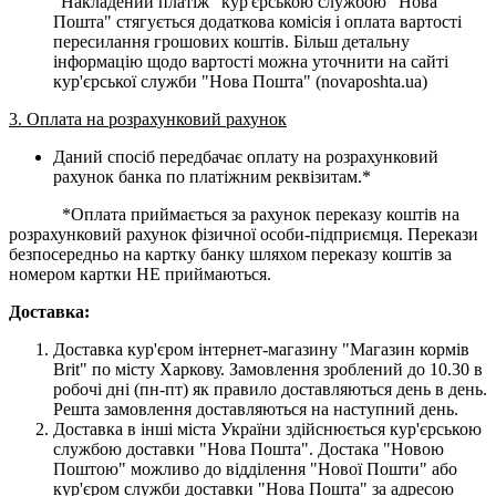
"Накладений платіж" кур'єрською службою "Нова
Пошта" стягується додаткова комісія і оплата вартості
пересилання грошових коштів. Більш детальну
інформацію щодо вартості можна уточнити на сайті
кур'єрської служби "Нова Пошта" (novaposhta.ua)
3. Оплата на розрахунковий рахунок
Даний спосіб передбачає оплату на розрахунковий
рахунок банка по платіжним реквізитам.*
*Оплата приймається за рахунок переказу коштів на
розрахунковий рахунок фізичної особи-підприємця. Перекази
безпосередньо на картку банку шляхом переказу коштів за
номером картки НЕ приймаються.
Доставка:
Доставка кур'єром інтернет-магазину "Магазин кормів
Brit" по місту Харкову. Замовлення зроблений до 10.30 в
робочі дні (пн-пт) як правило доставляються день в день.
Решта замовлення доставляються на наступний день.
Доставка в інші міста України здійснюється кур'єрською
службою доставки "Нова Пошта". Достака "Новою
Поштою" можливо до відділення "Нової Пошти" або
кур'єром служби доставки "Нова Пошта" за адресою