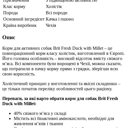
Призначення
З підвищеною активністю
Клас корму
Холістік
Порода
Всі породи
Основний інгредієнт
Качка і пшоно
Країна виробник
Чехія
Опис
Корм для активних собак Brit Fresh Duck with Millet – це
повнораціонний корм класу холістик, виготовлений в Європі.
Його головна особливість – високий відсоток вмісту свіжого
м’яса. Всі компоненти були вирощені в Чехії, можна сказати,
що потрапили в пачку корму прямо з грядки, зберігши всю
свою корисність.
Холістичний принцип у виготовленні та якісні складники –
це тільки початок переліку особливостей цього раціону.
Переваги, за які варто обрати корм для собак Brit Fresh
Duck with Millet:
40% свіжого м’яса у складі
Містить всі біоактивні амінокислоти, необхідні для
живлення м’язів і тканин