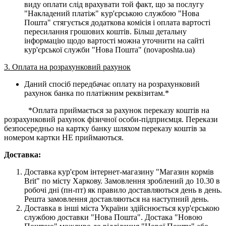
виду оплати слід врахувати той факт, що за послугу
"Накладений платіж" кур'єрською службою "Нова
Пошта" стягується додаткова комісія і оплата вартості
пересилання грошових коштів. Більш детальну
інформацію щодо вартості можна уточнити на сайті
кур'єрської служби "Нова Пошта" (novaposhta.ua)
3. Оплата на розрахунковий рахунок
Даний спосіб передбачає оплату на розрахунковий
рахунок банка по платіжним реквізитам.*
*Оплата приймається за рахунок переказу коштів на
розрахунковий рахунок фізичної особи-підприємця. Перекази
безпосередньо на картку банку шляхом переказу коштів за
номером картки НЕ приймаються.
Доставка:
Доставка кур'єром інтернет-магазину "Магазин кормів
Brit" по місту Харкову. Замовлення зроблений до 10.30 в
робочі дні (пн-пт) як правило доставляються день в день.
Решта замовлення доставляються на наступний день.
Доставка в інші міста України здійснюється кур'єрською
службою доставки "Нова Пошта". Достака "Новою