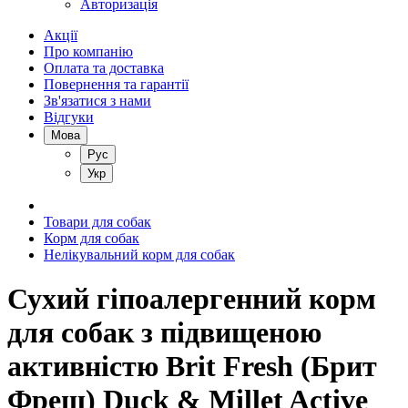
Авторизація
Акції
Про компанію
Оплата та доставка
Повернення та гарантії
Зв'язатися з нами
Відгуки
Мова
Рус
Укр
Товари для собак
Корм для собак
Нелікувальний корм для собак
Сухий гіпоалергенний корм
для собак з підвищеною
активністю Brit Fresh (Брит
Фреш) Duck & Millet Active