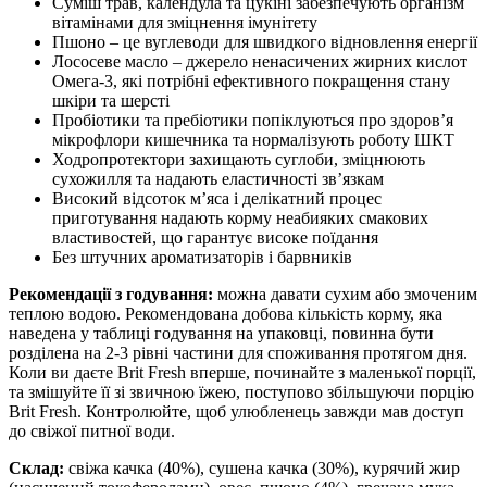
Суміш трав, календула та цукіні забезпечують організм
вітамінами для зміцнення імунітету
Пшоно – це вуглеводи для швидкого відновлення енергії
Лососеве масло – джерело ненасичених жирних кислот
Омега-3, які потрібні ефективного покращення стану
шкіри та шерсті
Пробіотики та пребіотики попіклуються про здоров’я
мікрофлори кишечника та нормалізують роботу ШКТ
Ходропротектори захищають суглоби, зміцнюють
сухожилля та надають еластичності зв’язкам
Високий відсоток м’яса і делікатний процес
приготування надають корму неабияких смакових
властивостей, що гарантує високе поїдання
Без штучних ароматизаторів і барвників
Рекомендації з годування:
можна давати сухим або змоченим
теплою водою. Рекомендована добова кількість корму, яка
наведена у таблиці годування на упаковці, повинна бути
розділена на 2-3 рівні частини для споживання протягом дня.
Коли ви даєте Brit Fresh вперше, починайте з маленької порції,
та змішуйте її зі звичною їжею, поступово збільшуючи порцію
Brit Fresh. Контролюйте, щоб улюбленець завжди мав доступ
до свіжої питної води.
Склад:
свіжа качка (40%), сушена качка (30%), курячий жир