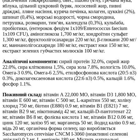
(насичений токоферолами), овес, пшоно (4%), гречана мука,
яблука, цільний цукровий буряк, лососевий жир, пивні
дріжджі, лляне насіння, куряча печінка, колаген, цуккіні (2%),
шпинат (0,4%), морські водорості, чорна смородина,
петрушка, розмарин, тим‘ян, календула (0,3%), кульбаба,
пробіотики, (ентерокок феціум 1x109/Enterococcus faecium
1x109 CFU), аміноглюкоза 1,700 мг/кг, хондроїтин сульфат
1,300 мг/кг, фруктоолігосахариди 220 мг/кг, β-глюкани 200 мг/
кг, маннанолігосахариди 180 мг/кг, екстракт юки 150 мг/кг,
екстракт зелених губчастих молюсків 100 мг/кг.
Аналітичні компоненти:
сирий протеїн 32.0%, сирий жир
22.0%, сира клітковина 1,5%, сира зола 7.8%, вологість 10.0%,
Омега-3 0.9%, Омега-6 2,5%, етилфосфонова кислота (20:5 n3)
0.3%, докозагексаеновая кислота (22:6 n3) 0.5%, кальцій 1.6%,
фосфор 1.1%.
Поживний склад:
вітамін A 22,000 МО, вітамін D3 1,800 МО,
вітамін E 600 мг, вітамін C 500 мг, L-карнітин 550 мг, холіну
хлорид 750 мг, біотин (Е880) 0.9 мг, вітамін B1 (Е821) 7 мг,
вітамін B2 9 мг, нікотинамід 42 мг, кальцій-D-пантотенат 22
мг, вітамін B6 8 мг, фолієва кислота 1 мг, вітамін B12 0.06 мг,
цинк 120 мг, залізо 95 мг, марганець 50 мг, йодид калію 0.9 мг,
мідь 20 мг, органічна форма селену, що виробляється
Saccharomyces cerevisiae CNCM I-3060 (неактивні селенові
дріжджі) 0.2 мг, L-метіонін 180 мг. Містить натуральні