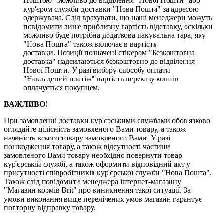
Поштою" можливо до відділення "Нової Пошти" або
кур'єром служби доставки "Нова Пошта" за адресою
одержувача. Слід врахувати, що наші менеджери можуть
повідомити лише приблизну вартість відставку, оскільки
можливо буде потрібна додаткова пакувальна тара, яку
"Нова Пошта" також включає в вартість
доставки. Позиції позначені стікером "Безкоштовна
доставка" надсилаються безкоштовно до відділення
Нової Пошти. У разі вибору способу оплати
"Накладений платіж" вартість переказу коштів
оплачується покупцем.
ВАЖЛИВО!
При замовленні доставки кур'єрськими службами обов'язково
оглядайте цілісність замовленого Вами товару, а також
наявність всього товару замовленого Вами. У разі
пошкодження товару, а також відсутності частини
замовленого Вами товару необхідно повернути товар
кур'єрській службі, а також оформити відповідний акт у
присутності співробітників кур'єрської служби "Нова Пошта".
Також слід повідомити менеджера інтернет-магазину
"Магазин кормів Brit" про виникнення такої ситуації. За
умови виконання вище перелічених умов магазин гарантує
повторну відправку товару.