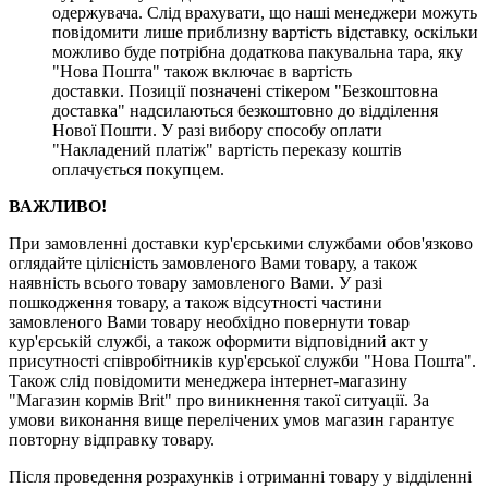
одержувача. Слід врахувати, що наші менеджери можуть
повідомити лише приблизну вартість відставку, оскільки
можливо буде потрібна додаткова пакувальна тара, яку
"Нова Пошта" також включає в вартість
доставки. Позиції позначені стікером "Безкоштовна
доставка" надсилаються безкоштовно до відділення
Нової Пошти. У разі вибору способу оплати
"Накладений платіж" вартість переказу коштів
оплачується покупцем.
ВАЖЛИВО!
При замовленні доставки кур'єрськими службами обов'язково
оглядайте цілісність замовленого Вами товару, а також
наявність всього товару замовленого Вами. У разі
пошкодження товару, а також відсутності частини
замовленого Вами товару необхідно повернути товар
кур'єрській службі, а також оформити відповідний акт у
присутності співробітників кур'єрської служби "Нова Пошта".
Також слід повідомити менеджера інтернет-магазину
"Магазин кормів Brit" про виникнення такої ситуації. За
умови виконання вище перелічених умов магазин гарантує
повторну відправку товару.
Після проведення розрахунків і отриманні товару у відділенні