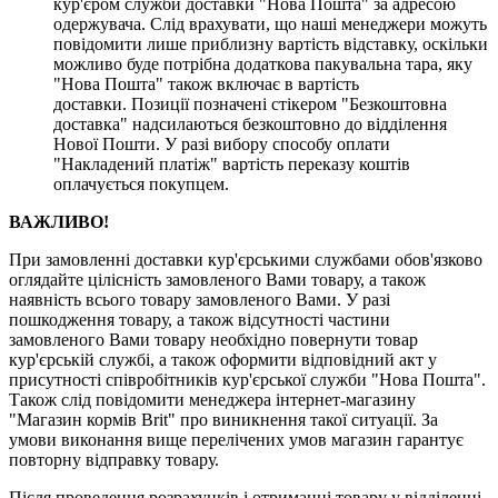
кур'єром служби доставки "Нова Пошта" за адресою
одержувача. Слід врахувати, що наші менеджери можуть
повідомити лише приблизну вартість відставку, оскільки
можливо буде потрібна додаткова пакувальна тара, яку
"Нова Пошта" також включає в вартість
доставки. Позиції позначені стікером "Безкоштовна
доставка" надсилаються безкоштовно до відділення
Нової Пошти. У разі вибору способу оплати
"Накладений платіж" вартість переказу коштів
оплачується покупцем.
ВАЖЛИВО!
При замовленні доставки кур'єрськими службами обов'язково
оглядайте цілісність замовленого Вами товару, а також
наявність всього товару замовленого Вами. У разі
пошкодження товару, а також відсутності частини
замовленого Вами товару необхідно повернути товар
кур'єрській службі, а також оформити відповідний акт у
присутності співробітників кур'єрської служби "Нова Пошта".
Також слід повідомити менеджера інтернет-магазину
"Магазин кормів Brit" про виникнення такої ситуації. За
умови виконання вище перелічених умов магазин гарантує
повторну відправку товару.
Після проведення розрахунків і отриманні товару у відділенні