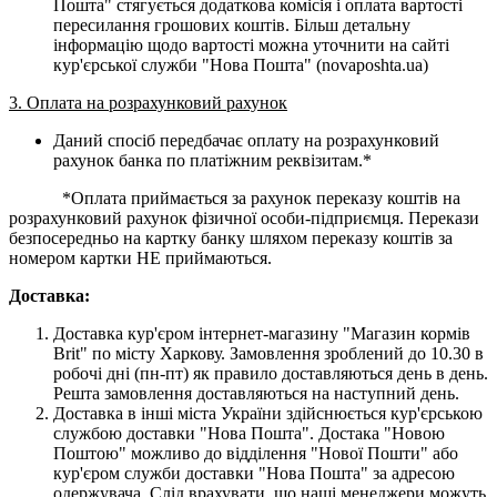
Пошта" стягується додаткова комісія і оплата вартості
пересилання грошових коштів. Більш детальну
інформацію щодо вартості можна уточнити на сайті
кур'єрської служби "Нова Пошта" (novaposhta.ua)
3. Оплата на розрахунковий рахунок
Даний спосіб передбачає оплату на розрахунковий
рахунок банка по платіжним реквізитам.*
*Оплата приймається за рахунок переказу коштів на
розрахунковий рахунок фізичної особи-підприємця. Перекази
безпосередньо на картку банку шляхом переказу коштів за
номером картки НЕ приймаються.
Доставка:
Доставка кур'єром інтернет-магазину "Магазин кормів
Brit" по місту Харкову. Замовлення зроблений до 10.30 в
робочі дні (пн-пт) як правило доставляються день в день.
Решта замовлення доставляються на наступний день.
Доставка в інші міста України здійснюється кур'єрською
службою доставки "Нова Пошта". Достака "Новою
Поштою" можливо до відділення "Нової Пошти" або
кур'єром служби доставки "Нова Пошта" за адресою
одержувача. Слід врахувати, що наші менеджери можуть