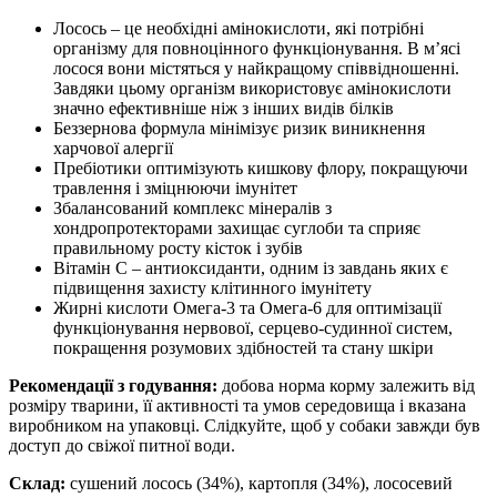
Лосось – це необхідні амінокислоти, які потрібні
організму для повноцінного функціонування. В м’ясі
лосося вони містяться у найкращому співвідношенні.
Завдяки цьому організм використовує амінокислоти
значно ефективніше ніж з інших видів білків
Беззернова формула мінімізує ризик виникнення
харчової алергії
Пребіотики оптимізують кишкову флору, покращуючи
травлення і зміцнюючи імунітет
Збалансований комплекс мінералів з
хондропротекторами захищає суглоби та сприяє
правильному росту кісток і зубів
Вітамін С – антиоксиданти, одним із завдань яких є
підвищення захисту клітинного імунітету
Жирні кислоти Омега-3 та Омега-6 для оптимізації
функціонування нервової, серцево-судинної систем,
покращення розумових здібностей та стану шкіри
Рекомендації з годування:
добова норма корму залежить від
розміру тварини, її активності та умов середовища і вказана
виробником на упаковці. Слідкуйте, щоб у собаки завжди був
доступ до свіжої питної води.
Склад:
сушений лосось (34%), картопля (34%), лососевий