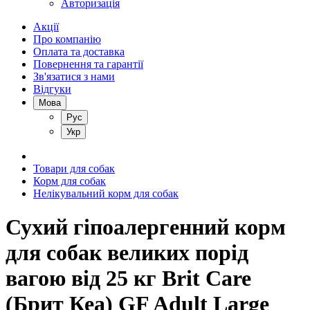
Авторизація
Акції
Про компанію
Оплата та доставка
Повернення та гарантії
Зв'язатися з нами
Відгуки
Мова
Рус
Укр
Товари для собак
Корм для собак
Нелікувальний корм для собак
Сухий гіпоалергенний корм
для собак великих порід
вагою від 25 кг Brit Care
(Брит Кеа) GF Adult Large