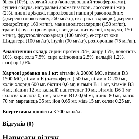
білок (10%), курячий жир (консервований токоферолами),
сушені яблука, натуральні ароматизатори, лососевий жир
(2%), пивні дріжджі, гідролізовані панцирі ракоподібних
(джерело глюкозаміну, 260 мг/кг), екстракт з хрящів (джерело
хондроїтину, 160 мг/кг), маннанолігосахариди (150 мг/кг),
трави і фрукти (розмарин, гвоздика, цитрусові, куркума, 150
мг/кг), фруктоолігосахариди (100 мг/кг), екстракт юки
Шидигера (100 мг/кг), інулін (90 мг/кг), розторопша (75 мг/кг).
Аналітичний склад:
сирий протеїн 26%, жиру 15%, вологість
10%, сира зола 7,5%, сира клітковина 2,5%, кальцій 1,2%,
фосфор 1,0%.
Харчові добавки на 1 кг:
вітамін А 20000 МО, вітамін D3
1500 МО, вітамін Е (α-токоферол) 500 мг, вітамін С 200 мг,
холін хлорид 600 мг, біотин 0,6 мг, вітамін В1 1 мг, вітамін В3
4 мг, ніацин 12 мг, кальцій пантотенат 10 мг, вітамін В6 1 мг,
фолієва кислота 0,5 мг, вітамін В12 0,04 мг, цинк 80 мг, залізо
70 мг, марганець 35 мг, йод 0,65 мг, мідь 15 мг, селен 0,25 мг.
Енергетична цінність:
3 700 ккал/кг.
Відгуків (0)
Написати відгук