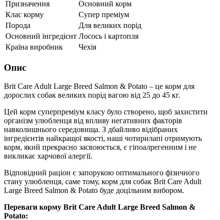
Призначення
Основний корм
Клас корму
Супер преміум
Порода
Для великих порід
Основний інгредієнт
Лосось і картопля
Країна виробник
Чехія
Опис
Brit Care Adult Large Breed Salmon & Potato – це корм для
дорослих собак великих порід вагою від 25 до 45 кг.
Цей корм суперпреміум класу було створено, щоб захистити
організм улюбленця від впливу негативних факторів
навколишнього середовища. З дбайливо відібраних
інгредієнтів найкращої якості, наші чотирилапі отримують
корм, який прекрасно засвоюється, є гіпоалрегенним і не
викликає харчової алергії.
Відповідний раціон є запорукою оптимального фізичного
стану улюбленця, саме тому, корм для собак Brit Care Adult
Large Breed Salmon & Potato буде доцільним вибором.
Переваги корму Brit Care Adult Large Breed Salmon &
Potato: