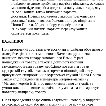
повідомити лише приблизну вартість відставку, оскільки
можливо буде потрібна додаткова пакувальна тара, яку
"Нова Пошта" також включає в вартість
доставки. Позиції позначені стікером "Безкоштовна
доставка" надсилаються безкоштовно до відділення
Нової Пошти. У разі вибору способу оплати
"Накладений платіж" вартість переказу коштів
оплачується покупцем.
ВАЖЛИВО!
При замовленні доставки кур'єрськими службами обов'язково
оглядайте цілісність замовленого Вами товару, а також
наявність всього товару замовленого Вами. У разі
пошкодження товару, а також відсутності частини
замовленого Вами товару необхідно повернути товар
кур'єрській службі, а також оформити відповідний акт у
присутності співробітників кур'єрської служби "Нова Пошта".
Також слід повідомити менеджера інтернет-магазину
"Магазин кормів Brit" про виникнення такої ситуації. За
умови виконання вище перелічених умов магазин гарантує
повторну відправку товару.
Після проведення розрахунків і отриманні товару у відділенні
кур'єрської служби або після прийняття товару у кур'єра