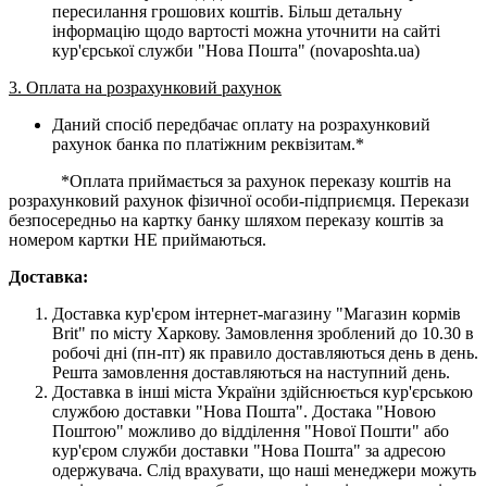
пересилання грошових коштів. Більш детальну
інформацію щодо вартості можна уточнити на сайті
кур'єрської служби "Нова Пошта" (novaposhta.ua)
3. Оплата на розрахунковий рахунок
Даний спосіб передбачає оплату на розрахунковий
рахунок банка по платіжним реквізитам.*
*Оплата приймається за рахунок переказу коштів на
розрахунковий рахунок фізичної особи-підприємця. Перекази
безпосередньо на картку банку шляхом переказу коштів за
номером картки НЕ приймаються.
Доставка:
Доставка кур'єром інтернет-магазину "Магазин кормів
Brit" по місту Харкову. Замовлення зроблений до 10.30 в
робочі дні (пн-пт) як правило доставляються день в день.
Решта замовлення доставляються на наступний день.
Доставка в інші міста України здійснюється кур'єрською
службою доставки "Нова Пошта". Достака "Новою
Поштою" можливо до відділення "Нової Пошти" або
кур'єром служби доставки "Нова Пошта" за адресою
одержувача. Слід врахувати, що наші менеджери можуть