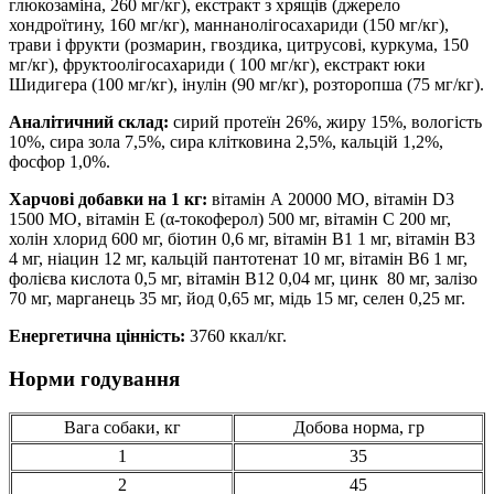
глюкозаміна, 260 мг/кг), екстракт з хрящів (джерело
хондроїтину, 160 мг/кг), маннанолігосахариди (150 мг/кг),
трави і фрукти (розмарин, гвоздика, цитрусові, куркума, 150
мг/кг), фруктоолігосахариди ( 100 мг/кг), екстракт юки
Шидигера (100 мг/кг), інулін (90 мг/кг), розторопша (75 мг/кг).
Аналітичний склад:
сирий протеїн 26%, жиру 15%, вологість
10%, сира зола 7,5%, сира клітковина 2,5%, кальцій 1,2%,
фосфор 1,0%.
Харчові добавки на 1 кг:
вітамін А 20000 МО, вітамін D3
1500 МО, вітамін Е (α-токоферол) 500 мг, вітамін С 200 мг,
холін хлорид 600 мг, біотин 0,6 мг, вітамін В1 1 мг, вітамін В3
4 мг, ніацин 12 мг, кальцій пантотенат 10 мг, вітамін В6 1 мг,
фолієва кислота 0,5 мг, вітамін В12 0,04 мг, цинк 80 мг, залізо
70 мг, марганець 35 мг, йод 0,65 мг, мідь 15 мг, селен 0,25 мг.
Енергетична цінність:
3760 ккал/кг.
Норми годування
Вага собаки, кг
Добова норма, гр
1
35
2
45