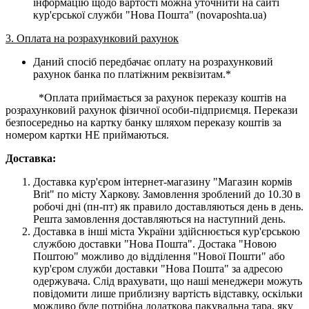
інформацію щодо вартості можна уточнити на сайті
кур'єрської служби "Нова Пошта" (novaposhta.ua)
3. Оплата на розрахунковий рахунок
Даний спосіб передбачає оплату на розрахунковий
рахунок банка по платіжним реквізитам.*
*Оплата приймається за рахунок переказу коштів на
розрахунковий рахунок фізичної особи-підприємця. Перекази
безпосередньо на картку банку шляхом переказу коштів за
номером картки НЕ приймаються.
Доставка:
Доставка кур'єром інтернет-магазину "Магазин кормів
Brit" по місту Харкову. Замовлення зроблений до 10.30 в
робочі дні (пн-пт) як правило доставляються день в день.
Решта замовлення доставляються на наступний день.
Доставка в інші міста України здійснюється кур'єрською
службою доставки "Нова Пошта". Достака "Новою
Поштою" можливо до відділення "Нової Пошти" або
кур'єром служби доставки "Нова Пошта" за адресою
одержувача. Слід врахувати, що наші менеджери можуть
повідомити лише приблизну вартість відставку, оскільки
можливо буде потрібна додаткова пакувальна тара, яку