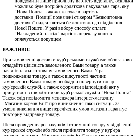
повідомити лише приблизну вартість відставку, оскільки
можливо буде потрібна додаткова пакувальна тара, яку
"Нова Пошта" також включає в вартість
доставки. Позиції позначені стікером "Безкоштовна
доставка" надсилаються безкоштовно до відділення
Нової Пошти. У разі вибору способу оплати
"Накладений платіж" вартість переказу коштів
оплачується покупцем.
ВАЖЛИВО!
При замовленні доставки кур'єрськими службами обов'язково
оглядайте цілісність замовленого Вами товару, а також
наявність всього товару замовленого Вами. У разі
пошкодження товару, а також відсутності частини
замовленого Вами товару необхідно повернути товар
кур'єрській службі, а також оформити відповідний акт у
присутності співробітників кур'єрської служби "Нова Пошта".
Також слід повідомити менеджера інтернет-магазину
"Магазин кормів Brit" про виникнення такої ситуації. За
умови виконання вище перелічених умов магазин гарантує
повторну відправку товару.
Після проведення розрахунків і отриманні товару у відділенні
кур'єрської служби або після прийняття товару у кур'єра
інтернет-магазин "Магазин кормів Brit" має право відмовити в