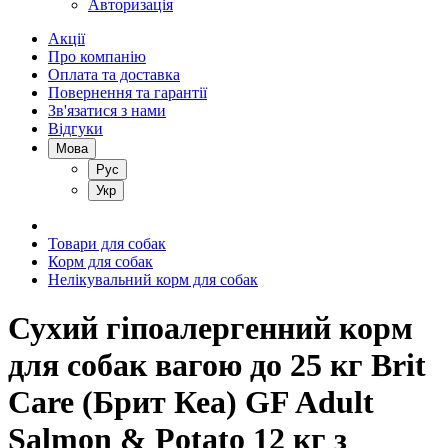
Авторизація
Акції
Про компанію
Оплата та доставка
Повернення та гарантії
Зв'язатися з нами
Відгуки
Мова
Рус
Укр
Товари для собак
Корм для собак
Нелікувальний корм для собак
Сухий гіпоалергенний корм
для собак вагою до 25 кг Brit
Care (Брит Кеа) GF Adult
Salmon & Potato 12 кг з