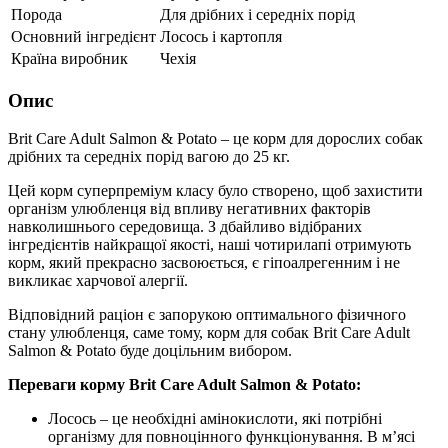
Порода
Для дрібних і середніх порід
Основний інгредієнт
Лосось і картопля
Країна виробник
Чехія
Опис
Brit Care Adult Salmon & Potato – це корм для дорослих собак
дрібних та середніх порід вагою до 25 кг.
Цей корм суперпреміум класу було створено, щоб захистити
організм улюбленця від впливу негативних факторів
навколишнього середовища. З дбайливо відібраних
інгредієнтів найкращої якості, наші чотирилапі отримують
корм, який прекрасно засвоюється, є гіпоалрегенним і не
викликає харчової алергії.
Відповідний раціон є запорукою оптимального фізичного
стану улюбленця, саме тому, корм для собак Brit Care Adult
Salmon & Potato буде доцільним вибором.
Переваги корму Brit Care Adult Salmon & Potato:
Лосось – це необхідні амінокислоти, які потрібні
організму для повноцінного функціонування. В м’ясі