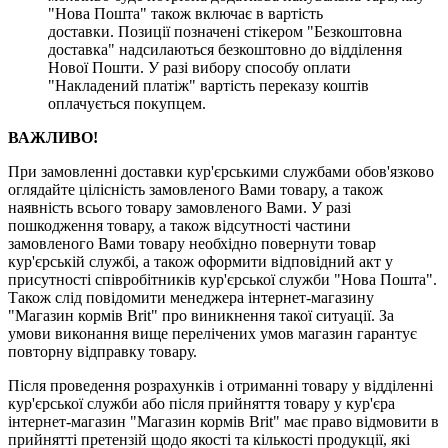
"Нова Пошта" також включає в вартість
доставки. Позиції позначені стікером "Безкоштовна
доставка" надсилаються безкоштовно до відділення
Нової Пошти. У разі вибору способу оплати
"Накладений платіж" вартість переказу коштів
оплачується покупцем.
ВАЖЛИВО!
При замовленні доставки кур'єрськими службами обов'язково
оглядайте цілісність замовленого Вами товару, а також
наявність всього товару замовленого Вами. У разі
пошкодження товару, а також відсутності частини
замовленого Вами товару необхідно повернути товар
кур'єрській службі, а також оформити відповідний акт у
присутності співробітників кур'єрської служби "Нова Пошта".
Також слід повідомити менеджера інтернет-магазину
"Магазин кормів Brit" про виникнення такої ситуації. За
умови виконання вище перелічених умов магазин гарантує
повторну відправку товару.
Після проведення розрахунків і отриманні товару у відділенні
кур'єрської служби або після прийняття товару у кур'єра
інтернет-магазин "Магазин кормів Brit" має право відмовити в
прийнятті претензій щодо якості та кількості продукції, які