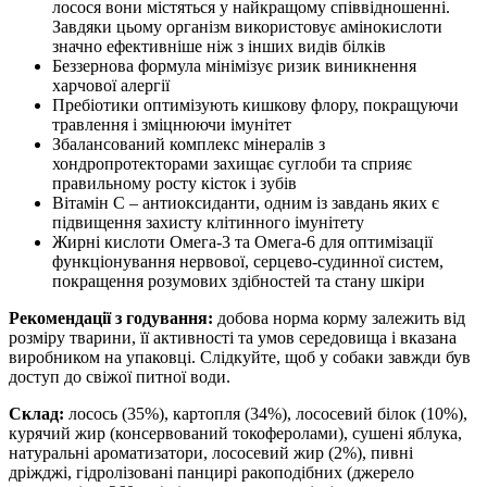
лосося вони містяться у найкращому співвідношенні.
Завдяки цьому організм використовує амінокислоти
значно ефективніше ніж з інших видів білків
Беззернова формула мінімізує ризик виникнення
харчової алергії
Пребіотики оптимізують кишкову флору, покращуючи
травлення і зміцнюючи імунітет
Збалансований комплекс мінералів з
хондропротекторами захищає суглоби та сприяє
правильному росту кісток і зубів
Вітамін С – антиоксиданти, одним із завдань яких є
підвищення захисту клітинного імунітету
Жирні кислоти Омега-3 та Омега-6 для оптимізації
функціонування нервової, серцево-судинної систем,
покращення розумових здібностей та стану шкіри
Рекомендації з годування:
добова норма корму залежить від
розміру тварини, її активності та умов середовища і вказана
виробником на упаковці. Слідкуйте, щоб у собаки завжди був
доступ до свіжої питної води.
Склад:
лосось (35%), картопля (34%), лососевий білок (10%),
курячий жир (консервований токоферолами), сушені яблука,
натуральні ароматизатори, лососевий жир (2%), пивні
дріжджі, гідролізовані панцирі ракоподібних (джерело