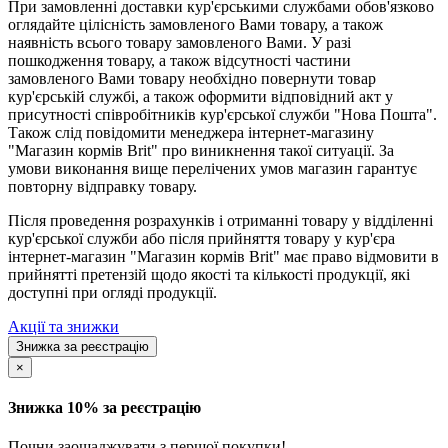
При замовленні доставки кур'єрськими службами обов'язково
оглядайте цілісність замовленого Вами товару, а також
наявність всього товару замовленого Вами. У разі
пошкодження товару, а також відсутності частини
замовленого Вами товару необхідно повернути товар
кур'єрській службі, а також оформити відповідний акт у
присутності співробітників кур'єрської служби "Нова Пошта".
Також слід повідомити менеджера інтернет-магазину
"Магазин кормів Brit" про виникнення такої ситуації. За
умови виконання вище перелічених умов магазин гарантує
повторну відправку товару.
Після проведення розрахунків і отриманні товару у відділенні
кур'єрської служби або після прийняття товару у кур'єра
інтернет-магазин "Магазин кормів Brit" має право відмовити в
прийнятті претензій щодо якості та кількості продукції, які
доступні при огляді продукції.
Акції та знижки
Знижка за реєстрацію
×
Знижка 10% за реєстрацію
Почни заощаджувати з першої покупки!