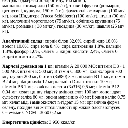
екстракт (джерело хондроїтину, 160 мг/кг),
маннанолігосахариди (150 мг/кг), трави і фрукти (розмарин,
цитрусові, куркума, 150 мг/кг ), фруктоолігосахариди (100 мг/
кг), юка Шидигера (Yucca Schidigera) (100 мг/кг), інулін (90 мг/
кг), молочний чортополох (75 мг/кг), обліпиха крушини (75
мг/кг), ромашка ( 30 мг/кг), гвоздика (30 мг/кг), шавлія (25 мг/
кг).
Аналітичний склад:
сирий білок 32,0%, сирий жир 18,0%,
волога 10,0%, сира зола 8,4%, сира клітковина 1,8%, кальцій
1,3%, фосфор 1,0%, Омега -3 жирні кислоти 2,4%, Омега-6
жирні кислоти 2,7%.
Харчові добавки на 1 кг:
вітамін А 20 000 MО; вітамін D3 - 1
500 MО; вітамін E 500 мг; Вітамін С 300 мг; холінхлорид 700
мг; таурин 200 мг; біотин (3a880) 3 мг; вітамін В1 1 мг; вітамін
В2 4 мг; ніацинамід 12 мг; кальцію D-пантотенат 10 мг;
вітамін В6 1 мг; фолієва кислота (3a316) 0,5 мг; вітамін В12
0,04 мг; хелат цинку гідрату амінокислот 100 мг; моногідрат
сульфату заліза 80 мг; оксид марганцю 40 мг; йодид калію 0,75
мг; хелат міді і амінокислот n-гідрат 15 мг; органічна форма
селену, похідне від життєдіяльності дріжджів Saccharomyces
Cerevisiae CNCM I-3060 0,2 мг.
Енергетична цінність:
3 950 ккал/кг.