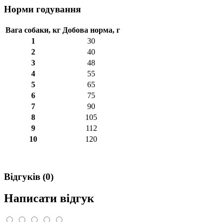
Норми годування
Вага собаки, кг
Добова норма, г
1
30
2
40
3
48
4
55
5
65
6
75
7
90
8
105
9
112
10
120
Відгуків (0)
Написати відгук