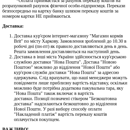
*Оплата приймається за рахунок переказу коштів на
розрахунковий рахунок фізичної особи-підприємця. Перекази
безпосередньо на картку банку шляхом переказу коштів за
номером картки НЕ приймаються.
Доставка:
Доставка кур'єром інтернет-магазину "Магазин кормів
Brit" по місту Харкову. Замовлення зроблений до 10.30 в
робочі дні (пн-пт) як правило доставляються день в день.
Решта замовлення доставляються на наступний день.
Доставка в інші міста України здійснюється кур'єрською
службою доставки "Нова Пошта". Достака "Новою
Поштою" можливо до відділення "Нової Пошти" або
кур'єром служби доставки "Нова Пошта" за адресою
одержувача. Слід врахувати, що наші менеджери можуть
повідомити лише приблизну вартість відставку, оскільки
можливо буде потрібна додаткова пакувальна тара, яку
"Нова Пошта" також включає в вартість
доставки. Позиції позначені стікером "Безкоштовна
доставка" надсилаються безкоштовно до відділення
Нової Пошти. У разі вибору способу оплати
"Накладений платіж" вартість переказу коштів
оплачується покупцем.
ВАЖЛИВО!