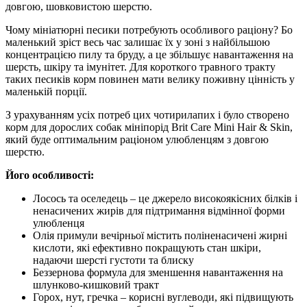
довгою, шовковистою шерстю.
Чому мініатюрні песики потребують особливого раціону? Бо
маленький зріст весь час залишає їх у зоні з найбільшою
концентрацією пилу та бруду, а це збільшує навантаження на
шерсть, шкіру та імунітет. Для короткого травного тракту
таких песиків корм повинен мати велику поживну цінність у
маленькій порції.
З урахуванням усіх потреб цих чотирилапих і було створено
корм для дорослих собак мініпорід Brit Care Mini Hair & Skin,
який буде оптимальним раціоном улюбленцям з довгою
шерстю.
Його особливості:
Лосось та оселедець – це джерело високоякісних білків і
ненасичених жирів для підтримання відмінної форми
улюбленця
Олія примули вечірньої містить поліненасичені жирні
кислоти, які ефективно покращують стан шкіри,
надаючи шерсті густоти та блиску
Беззернова формула для зменшення навантаження на
шлунково-кишковий тракт
Горох, нут, гречка – корисні вуглеводи, які підвищують