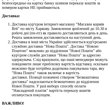
безпосередньо на картку банку шляхом переказу коштів за
номером картки НЕ приймаються.
Доставка:
Доставка кур'єром інтернет-магазину "Магазин кормів
Brit" по місту Харкову. Замовлення зроблений до 10.30 в
робочі дні (пн-пт) як правило доставляються день в день.
Решта замовлення доставляються на наступний день.
Доставка в інші міста України здійснюється кур'єрською
службою доставки "Нова Пошта". Достака "Новою
Поштою" можливо до відділення "Нової Пошти" або
кур'єром служби доставки "Нова Пошта" за адресою
одержувача. Слід врахувати, що наші менеджери можуть
повідомити лише приблизну вартість відставку, оскільки
можливо буде потрібна додаткова пакувальна тара, яку
"Нова Пошта" також включає в вартість
доставки. Позиції позначені стікером "Безкоштовна
доставка" надсилаються безкоштовно до відділення
Нової Пошти. У разі вибору способу оплати
"Накладений платіж" вартість переказу коштів
оплачується покупцем.
ВАЖЛИВО!