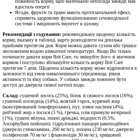
поживність корму, щоб маленький непосида завжди мав
вдосталь енергії
Ягоди, фрукти та трави мають протизапальний ефект,
сприяють здоровому функціонуванню сечовидільної
системи і зміцнюють імунітет в цілому.
Рекомендації з годування:
рекомендовану щоденну кількість
корму, вказану в таблиці, варто розподілити на декілька
прийомів протягом дня. Корм можна давати сухим або трішки
зволоженим водою кімнатної температури. Якщо Ви тільки
починаєте давати корм Brit Care, то змішуйте його зі звичним
кормом і поступово збільшуйте кількість корму Brit Care
протягом 7 днів. Щоденна кількість корму може відрізнятися в
залежності від умов навколишнього середовища, рівня
активності та віку собаки. У собаки завжди повинен бути
доступ до джерела свіжої питної води.
Склад:
сушений лосось (25%), білок зі свіжого лосося (16%),
сушений оселедець (14%), жовтий горох, курячий жир
(консервований токоферолами), нут, лляне насіння (4%),
риб'ячий жир з лосося (3 %), гречка, олія примули вечірньої
(1%), сушені яблука, пивні дріжджі, водорості (0,5%,
Ascophyllum nodosum), гідролізовані панцирі ракоподібних
(джерело глюкозаміна, 260 мг/кг), лохина (230 мг/кг, джерело
поліфенолів 70 мг/кг і флавоноїдів 30 мг/кг), хрящовий