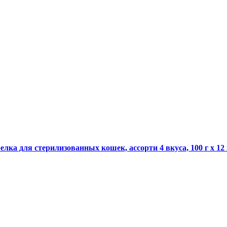
лка для стерилизованных кошек, ассорти 4 вкуса, 100 г х 12