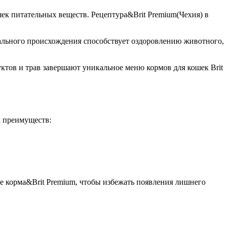
к питательных веществ. Рецептура&Brit Premium(Чехия) в
рального происхождения способствует оздоровлению животного,
уктов и трав завершают уникальное меню кормов для кошек Brit
х преимуществ:
 корма&Brit Premium, чтобы избежать появления лишнего