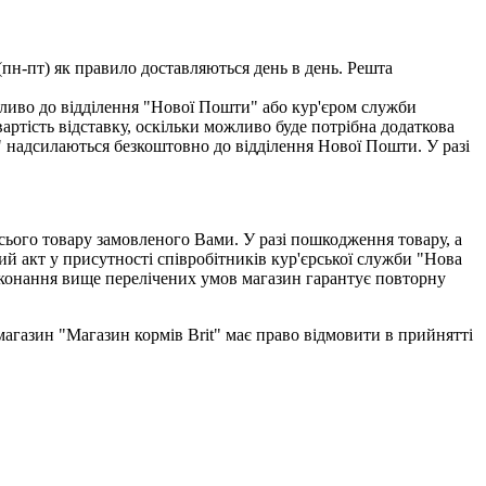
(пн-пт) як правило доставляються день в день. Решта
ливо до відділення "Нової Пошти" або кур'єром служби
тість відставку, оскільки можливо буде потрібна додаткова
" надсилаються безкоштовно до відділення Нової Пошти. У разі
всього товару замовленого Вами. У разі пошкодження товару, а
ий акт у присутності співробітників кур'єрської служби "Нова
виконання вище перелічених умов магазин гарантує повторну
-магазин "Магазин кормів Brit" має право відмовити в прийнятті