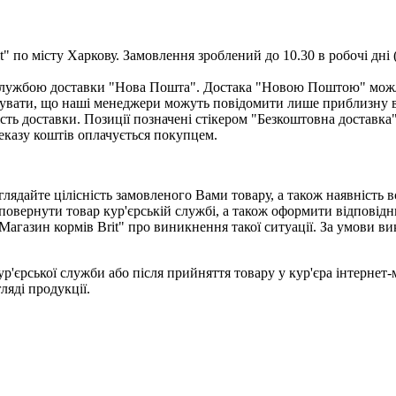
" по місту Харкову. Замовлення зроблений до 10.30 в робочі дні 
ю службою доставки "Нова Пошта". Достака "Новою Поштою" мож
увати, що наші менеджери можуть повідомити лише приблизну вар
сть доставки. Позиції позначені стікером "Безкоштовна доставка
еказу коштів оплачується покупцем.
лядайте цілісність замовленого Вами товару, а також наявність 
повернути товар кур'єрській службі, а також оформити відповідн
Магазин кормів Brit" про виникнення такої ситуації. За умови 
ур'єрської служби або після прийняття товару у кур'єра інтернет
гляді продукції.