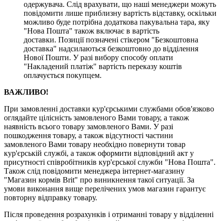
одержувача. Слід врахувати, що наші менеджери можуть
повідомити лише приблизну вартість відставку, оскільки
можливо буде потрібна додаткова пакувальна тара, яку
"Нова Пошта" також включає в вартість
доставки. Позиції позначені стікером "Безкоштовна
доставка" надсилаються безкоштовно до відділення
Нової Пошти. У разі вибору способу оплати
"Накладений платіж" вартість переказу коштів
оплачується покупцем.
ВАЖЛИВО!
При замовленні доставки кур'єрськими службами обов'язково
оглядайте цілісність замовленого Вами товару, а також
наявність всього товару замовленого Вами. У разі
пошкодження товару, а також відсутності частини
замовленого Вами товару необхідно повернути товар
кур'єрській службі, а також оформити відповідний акт у
присутності співробітників кур'єрської служби "Нова Пошта".
Також слід повідомити менеджера інтернет-магазину
"Магазин кормів Brit" про виникнення такої ситуації. За
умови виконання вище перелічених умов магазин гарантує
повторну відправку товару.
Після проведення розрахунків і отриманні товару у відділенні