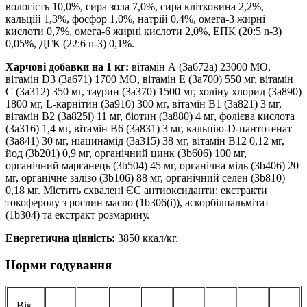
вологість 10,0%, сира зола 7,0%, сира клітковина 2,2%,
кальцій 1,3%, фосфор 1,0%, натрій 0,4%, омега-3 жирні
кислоти 0,7%, омега-6 жирні кислоти 2,0%, EПК (20:5 n-3)
0,05%, ДГК (22:6 n-3) 0,1%.
Харчові добавки на 1 кг:
вітамін А (3a672a) 23000 МО,
вітамін D3 (3a671) 1700 МО, вітамін Е (3a700) 550 мг, вітамін
С (3a312) 350 мг, таурин (3a370) 1500 мг, холіну хлорид (3a890)
1800 мг, L-карнітин (3a910) 300 мг, вітамін B1 (3a821) 3 мг,
вітамін B2 (3a825i) 11 мг, біотин (3a880) 4 мг, фолієва кислота
(3a316) 1,4 мг, вітамін B6 (3a831) 3 мг, кальцію-D-пантотенат
(3a841) 30 мг, ніацинамід (3a315) 38 мг, вітамін B12 0,12 мг,
йод (3b201) 0,9 мг, органічний цинк (3b606) 100 мг,
органічний марганець (3b504) 45 мг, органічна мідь (3b406) 20
мг, органічне залізо (3b106) 88 мг, органічний селен (3b810)
0,18 мг. Містить схвалені ЄС антиоксиданти: екстракти
токоферолу з рослин масло (1b306(i)), аскорбілпальмітат
(1b304) та екстракт розмарину.
Енергетична цінність:
3850 ккал/кг.
Норми годування
Вік,