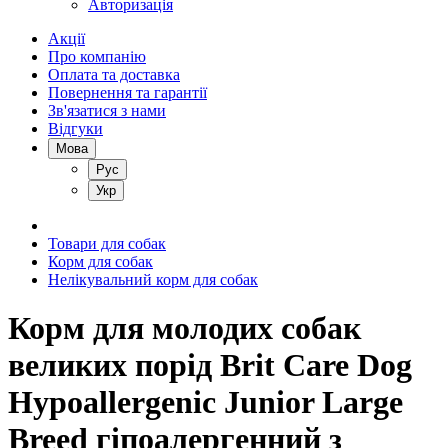
Авторизація
Акції
Про компанію
Оплата та доставка
Повернення та гарантії
Зв'язатися з нами
Відгуки
Мова
Рус
Укр
Товари для собак
Корм для собак
Нелікувальний корм для собак
Корм для молодих собак
великих порід Brit Care Dog
Hypoallergenic Junior Large
Breed гіпоалергенний з