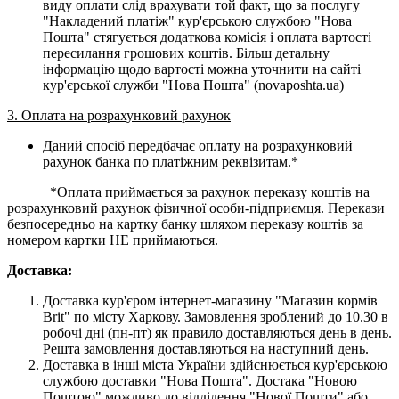
виду оплати слід врахувати той факт, що за послугу
"Накладений платіж" кур'єрською службою "Нова
Пошта" стягується додаткова комісія і оплата вартості
пересилання грошових коштів. Більш детальну
інформацію щодо вартості можна уточнити на сайті
кур'єрської служби "Нова Пошта" (novaposhta.ua)
3. Оплата на розрахунковий рахунок
Даний спосіб передбачає оплату на розрахунковий
рахунок банка по платіжним реквізитам.*
*Оплата приймається за рахунок переказу коштів на
розрахунковий рахунок фізичної особи-підприємця. Перекази
безпосередньо на картку банку шляхом переказу коштів за
номером картки НЕ приймаються.
Доставка:
Доставка кур'єром інтернет-магазину "Магазин кормів
Brit" по місту Харкову. Замовлення зроблений до 10.30 в
робочі дні (пн-пт) як правило доставляються день в день.
Решта замовлення доставляються на наступний день.
Доставка в інші міста України здійснюється кур'єрською
службою доставки "Нова Пошта". Достака "Новою
Поштою" можливо до відділення "Нової Пошти" або