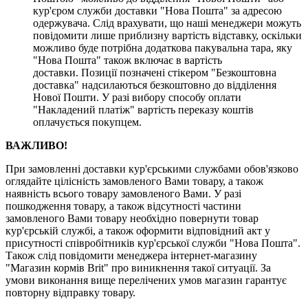
кур'єром служби доставки "Нова Пошта" за адресою
одержувача. Слід врахувати, що наші менеджери можуть
повідомити лише приблизну вартість відставку, оскільки
можливо буде потрібна додаткова пакувальна тара, яку
"Нова Пошта" також включає в вартість
доставки. Позиції позначені стікером "Безкоштовна
доставка" надсилаються безкоштовно до відділення
Нової Пошти. У разі вибору способу оплати
"Накладений платіж" вартість переказу коштів
оплачується покупцем.
ВАЖЛИВО!
При замовленні доставки кур'єрськими службами обов'язково
оглядайте цілісність замовленого Вами товару, а також
наявність всього товару замовленого Вами. У разі
пошкодження товару, а також відсутності частини
замовленого Вами товару необхідно повернути товар
кур'єрській службі, а також оформити відповідний акт у
присутності співробітників кур'єрської служби "Нова Пошта".
Також слід повідомити менеджера інтернет-магазину
"Магазин кормів Brit" про виникнення такої ситуації. За
умови виконання вище перелічених умов магазин гарантує
повторну відправку товару.