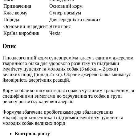
Призначення
Основний корм
Клас корму
Супер преміум
Порода
Для середніх та великих
Основний інгредієнт
Ягня і рис
Країна виробник
Чехія
Опис
Гіпоалергенний корм суперпреміум класу з єдиним джерелом
тваринного білка для здорового розвитку та підтримки
імунітету цуценят та молодих собак (3 місяці – 2 роки)
великих порід (понад 25 кг). Обране джерело білка мінімізує
ймовірність алергічних реакцій.
Корм особливо підходить для собак з чутливим травленням, зі
специфічними вимогами до харчування та собак в групі
ризику розвитку харчової алергії.
Формула збагачена пробіотиками для збалансування
мікрофлори кишечника і підтримки імунітету цуценят та
молодих собак великих порід
Контроль росту