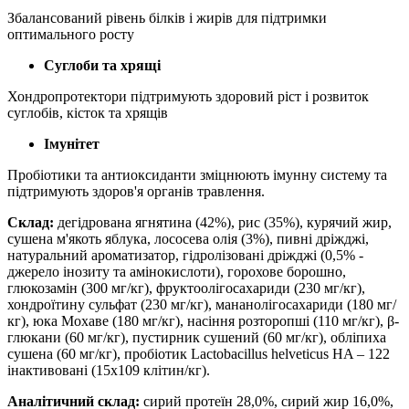
Збалансований рівень білків і жирів для підтримки
оптимального росту
Суглоби та хрящі
Хондропротектори підтримують здоровий ріст і розвиток
суглобів, кісток та хрящів
Імунітет
Пробіотики та антиоксиданти зміцнюють імунну систему та
підтримують здоров'я органів травлення.
Склад:
дегідрована ягнятина (42%), рис (35%), курячий жир,
сушена м'якоть яблука, лососева олія (3%), пивні дріжджі,
натуральний ароматизатор, гідролізовані дріжджі (0,5% -
джерело інозиту та амінокислоти), горохове борошно,
глюкозамін (300 мг/кг), фруктоолігосахариди (230 мг/кг),
хондроїтину сульфат (230 мг/кг), мананолігосахариди (180 мг/
кг), юка Мохаве (180 мг/кг), насіння розторопші (110 мг/кг), β-
глюкани (60 мг/кг), пустирник сушений (60 мг/кг), обліпиха
сушена (60 мг/кг), пробіотик Lactobacillus helveticus HA – 122
інактивовані (15х109 клітин/кг).
Аналітичний склад:
сирий протеїн 28,0%, сирий жир 16,0%,