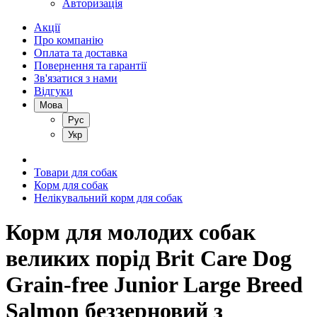
Авторизація
Акції
Про компанію
Оплата та доставка
Повернення та гарантії
Зв'язатися з нами
Відгуки
Мова
Рус
Укр
Товари для собак
Корм для собак
Нелікувальний корм для собак
Корм для молодих собак
великих порід Brit Care Dog
Grain-free Junior Large Breed
Salmon беззерновий з