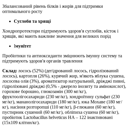
Збалансований рівень білків і жирів для підтримки
оптимального росту
Суглоби та хрящі
Хондропротектори підтримують здоров'я суглобів, кісток і
хрящів, які мають важливе значення для великих порід
І
мунітет
Пробіотики та антиоксиданти зміцнюють імунну систему та
підтримують здоров'я органів травлення
Склад:
лосось (52%) (дегідрований лосось, гідролізований
лосось), картопля (26%), курячий жир, м'якоть яблука сушена,
лососева олія (3%), ароматизатор натуральний, дріжджі пивні,
гідролізовані дріжджі (0,5% - джерело інозиту та амінокислот),
горохове борошно, глюкозамін (300 мг/кг),
фруктоолігосахариди (230 мг/кг), хондроїтину сульфат (230
мг/кг), мананолігосахариди (180 мг/кг), юка Мохаве (180 мг/
кг), насіння розторопші (110 мг/кг), β-глюкани (60 мг/кг),
пустирник сушений (60 мг/кг), обліпиха сушена (60 мг/кг),
пробіотик Lactobacillus helveticus HA – 122 інактивовані
(15х109 клітин/кг).