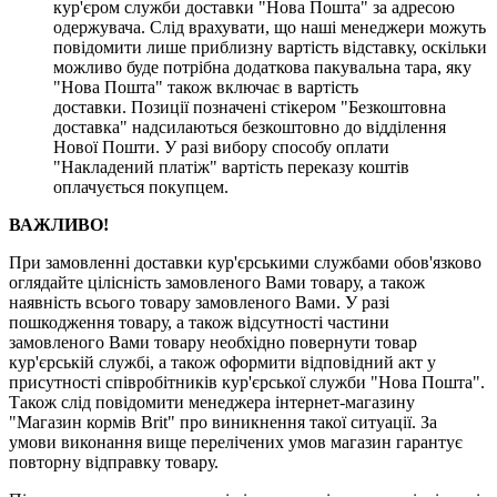
кур'єром служби доставки "Нова Пошта" за адресою
одержувача. Слід врахувати, що наші менеджери можуть
повідомити лише приблизну вартість відставку, оскільки
можливо буде потрібна додаткова пакувальна тара, яку
"Нова Пошта" також включає в вартість
доставки. Позиції позначені стікером "Безкоштовна
доставка" надсилаються безкоштовно до відділення
Нової Пошти. У разі вибору способу оплати
"Накладений платіж" вартість переказу коштів
оплачується покупцем.
ВАЖЛИВО!
При замовленні доставки кур'єрськими службами обов'язково
оглядайте цілісність замовленого Вами товару, а також
наявність всього товару замовленого Вами. У разі
пошкодження товару, а також відсутності частини
замовленого Вами товару необхідно повернути товар
кур'єрській службі, а також оформити відповідний акт у
присутності співробітників кур'єрської служби "Нова Пошта".
Також слід повідомити менеджера інтернет-магазину
"Магазин кормів Brit" про виникнення такої ситуації. За
умови виконання вище перелічених умов магазин гарантує
повторну відправку товару.