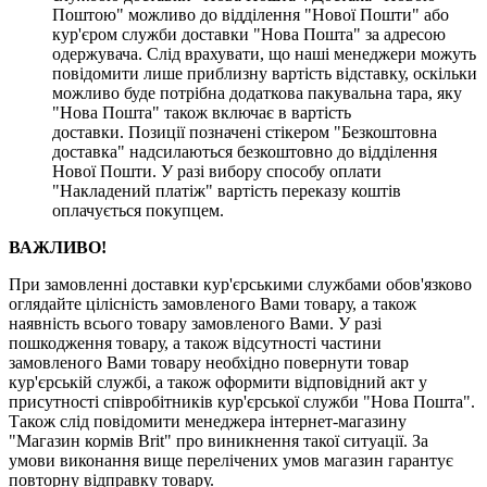
Поштою" можливо до відділення "Нової Пошти" або
кур'єром служби доставки "Нова Пошта" за адресою
одержувача. Слід врахувати, що наші менеджери можуть
повідомити лише приблизну вартість відставку, оскільки
можливо буде потрібна додаткова пакувальна тара, яку
"Нова Пошта" також включає в вартість
доставки. Позиції позначені стікером "Безкоштовна
доставка" надсилаються безкоштовно до відділення
Нової Пошти. У разі вибору способу оплати
"Накладений платіж" вартість переказу коштів
оплачується покупцем.
ВАЖЛИВО!
При замовленні доставки кур'єрськими службами обов'язково
оглядайте цілісність замовленого Вами товару, а також
наявність всього товару замовленого Вами. У разі
пошкодження товару, а також відсутності частини
замовленого Вами товару необхідно повернути товар
кур'єрській службі, а також оформити відповідний акт у
присутності співробітників кур'єрської служби "Нова Пошта".
Також слід повідомити менеджера інтернет-магазину
"Магазин кормів Brit" про виникнення такої ситуації. За
умови виконання вище перелічених умов магазин гарантує
повторну відправку товару.