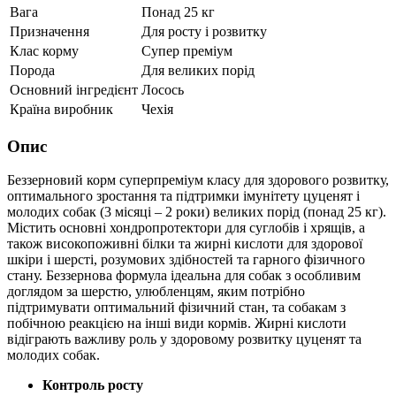
Вага
Понад 25 кг
Призначення
Для росту і розвитку
Клас корму
Супер преміум
Порода
Для великих порід
Основний інгредієнт
Лосось
Країна виробник
Чехія
Опис
Беззерновий корм суперпреміум класу для здорового розвитку,
оптимального зростання та підтримки імунітету цуценят і
молодих собак (3 місяці – 2 роки) великих порід (понад 25 кг).
Містить основні хондропротектори для суглобів і хрящів, а
також високопоживні білки та жирні кислоти для здорової
шкіри і шерсті, розумових здібностей та гарного фізичного
стану. Беззернова формула ідеальна для собак з особливим
доглядом за шерстю, улюбленцям, яким потрібно
підтримувати оптимальний фізичний стан, та собакам з
побічною реакцією на інші види кормів. Жирні кислоти
відіграють важливу роль у здоровому розвитку цуценят та
молодих собак.
Контроль росту