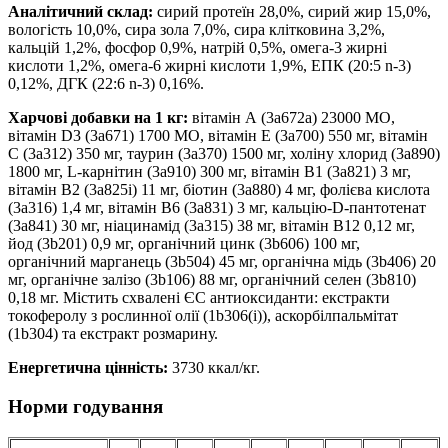
Аналітичний склад:
сирий протеїн 28,0%, сирий жир 15,0%,
вологість 10,0%, сира зола 7,0%, сира клітковина 3,2%,
кальцій 1,2%, фосфор 0,9%, натрій 0,5%, омега-3 жирні
кислоти 1,2%, омега-6 жирні кислоти 1,9%, EПК (20:5 n-3)
0,12%, ДГК (22:6 n-3) 0,16%.
Харчові добавки на 1 кг:
вітамін А (3a672a) 23000 МО,
вітамін D3 (3a671) 1700 МО, вітамін Е (3a700) 550 мг, вітамін
С (3a312) 350 мг, таурин (3a370) 1500 мг, холіну хлорид (3a890)
1800 мг, L-карнітин (3a910) 300 мг, вітамін B1 (3a821) 3 мг,
вітамін B2 (3a825i) 11 мг, біотин (3a880) 4 мг, фолієва кислота
(3a316) 1,4 мг, вітамін B6 (3a831) 3 мг, кальцію-D-пантотенат
(3a841) 30 мг, ніацинамід (3a315) 38 мг, вітамін B12 0,12 мг,
йод (3b201) 0,9 мг, органічний цинк (3b606) 100 мг,
органічний марганець (3b504) 45 мг, органічна мідь (3b406) 20
мг, органічне залізо (3b106) 88 мг, органічний селен (3b810)
0,18 мг. Містить схвалені ЄС антиоксиданти: екстракти
токоферолу з рослинної олії (1b306(i)), аскорбілпальмітат
(1b304) та екстракт розмарину.
Енергетична цінність:
3730 ккал/кг.
Норми годування