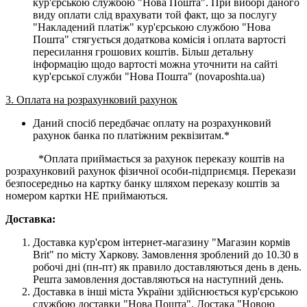
кур'єрською службою "Нова Пошта". При виборі даного
виду оплати слід врахувати той факт, що за послугу
"Накладений платіж" кур'єрською службою "Нова
Пошта" стягується додаткова комісія і оплата вартості
пересилання грошових коштів. Більш детальну
інформацію щодо вартості можна уточнити на сайті
кур'єрської служби "Нова Пошта" (novaposhta.ua)
3. Оплата на розрахунковий рахунок
Даний спосіб передбачає оплату на розрахунковий
рахунок банка по платіжним реквізитам.*
*Оплата приймається за рахунок переказу коштів на
розрахунковий рахунок фізичної особи-підприємця. Перекази
безпосередньо на картку банку шляхом переказу коштів за
номером картки НЕ приймаються.
Доставка:
Доставка кур'єром інтернет-магазину "Магазин кормів
Brit" по місту Харкову. Замовлення зроблений до 10.30 в
робочі дні (пн-пт) як правило доставляються день в день.
Решта замовлення доставляються на наступний день.
Доставка в інші міста України здійснюється кур'єрською
службою доставки "Нова Пошта". Достака "Новою