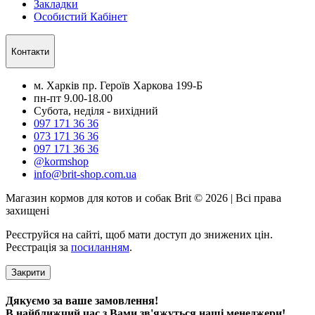
Закладки
Особистий Кабінет
Контакти
м. Харків пр. Героїв Харкова 199-Б
пн-пт 9.00-18.00
Субота, неділя - вихідний
097 171 36 36
073 171 36 36
097 171 36 36
@kormshop
info@brit-shop.com.ua
Магазин кормов для котов и собак Brit © 2026 | Всі права
захищені
Реєструйся на сайті, щоб мати доступ до знижених цін.
Реєстрація за
посиланням
.
Закрити
Дякуємо за ваше замовлення!
В найближчий час з Вами зв'яжуться наші менеджери!