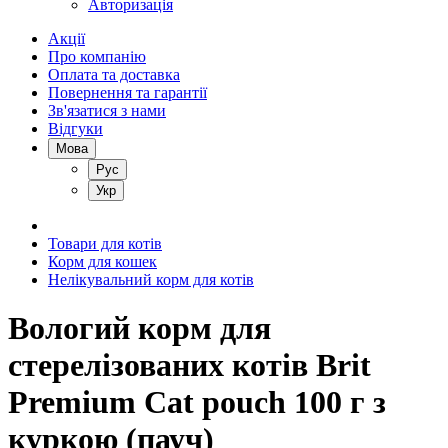
Авторизація
Акції
Про компанію
Оплата та доставка
Повернення та гарантії
Зв'язатися з нами
Відгуки
Мова
Рус
Укр
Товари для котів
Корм для кошек
Нелікувальний корм для котів
Вологий корм для
стерелізованих котів Brit
Premium Cat pouch 100 г з
куркою (пауч)