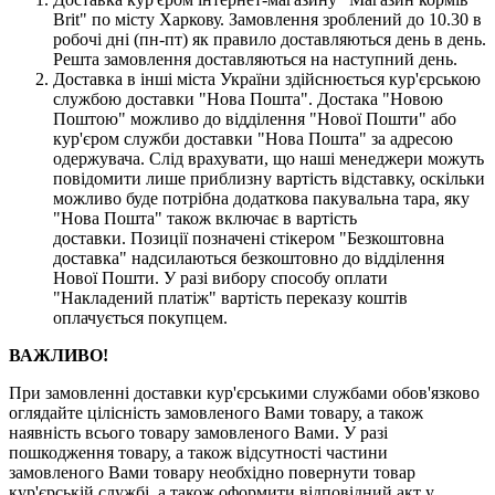
Brit" по місту Харкову. Замовлення зроблений до 10.30 в
робочі дні (пн-пт) як правило доставляються день в день.
Решта замовлення доставляються на наступний день.
Доставка в інші міста України здійснюється кур'єрською
службою доставки "Нова Пошта". Достака "Новою
Поштою" можливо до відділення "Нової Пошти" або
кур'єром служби доставки "Нова Пошта" за адресою
одержувача. Слід врахувати, що наші менеджери можуть
повідомити лише приблизну вартість відставку, оскільки
можливо буде потрібна додаткова пакувальна тара, яку
"Нова Пошта" також включає в вартість
доставки. Позиції позначені стікером "Безкоштовна
доставка" надсилаються безкоштовно до відділення
Нової Пошти. У разі вибору способу оплати
"Накладений платіж" вартість переказу коштів
оплачується покупцем.
ВАЖЛИВО!
При замовленні доставки кур'єрськими службами обов'язково
оглядайте цілісність замовленого Вами товару, а також
наявність всього товару замовленого Вами. У разі
пошкодження товару, а також відсутності частини
замовленого Вами товару необхідно повернути товар
кур'єрській службі, а також оформити відповідний акт у