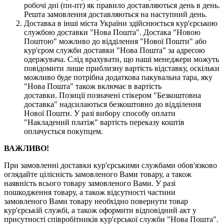
робочі дні (пн-пт) як правило доставляються день в день.
Решта замовлення доставляються на наступний день.
Доставка в інші міста України здійснюється кур'єрською
службою доставки "Нова Пошта". Достака "Новою
Поштою" можливо до відділення "Нової Пошти" або
кур'єром служби доставки "Нова Пошта" за адресою
одержувача. Слід врахувати, що наші менеджери можуть
повідомити лише приблизну вартість відставку, оскільки
можливо буде потрібна додаткова пакувальна тара, яку
"Нова Пошта" також включає в вартість
доставки. Позиції позначені стікером "Безкоштовна
доставка" надсилаються безкоштовно до відділення
Нової Пошти. У разі вибору способу оплати
"Накладений платіж" вартість переказу коштів
оплачується покупцем.
ВАЖЛИВО!
При замовленні доставки кур'єрськими службами обов'язково
оглядайте цілісність замовленого Вами товару, а також
наявність всього товару замовленого Вами. У разі
пошкодження товару, а також відсутності частини
замовленого Вами товару необхідно повернути товар
кур'єрській службі, а також оформити відповідний акт у
присутності співробітників кур'єрської служби "Нова Пошта".