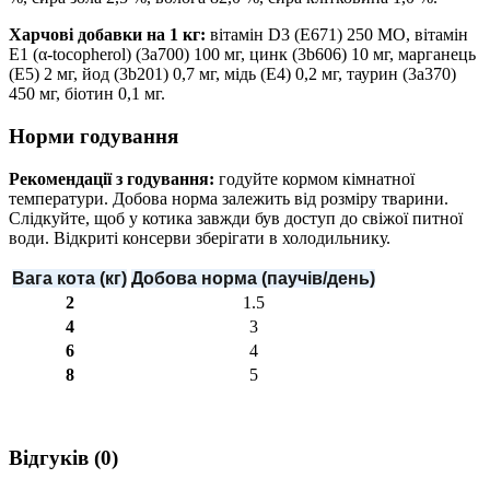
Харчові добавки на 1 кг:
вітамін D3 (E671) 250 МО, вітамін
Е1 (α-tocopherol) (3a700) 100 мг, цинк (3b606) 10 мг, марганець
(E5) 2 мг, йод (3b201) 0,7 мг, мідь (E4) 0,2 мг, таурин (3a370)
450 мг, біотин 0,1 мг.
Норми годування
Рекомендації з годування:
годуйте кормом кімнатної
температури. Добова норма залежить від розміру тварини.
Слідкуйте, щоб у котика завжди був доступ до свіжої питної
води. Відкриті консерви зберігати в холодильнику.
Вага кота (кг)
Добова норма (паучів/день)
2
1.5
4
3
6
4
8
5
Відгуків (0)