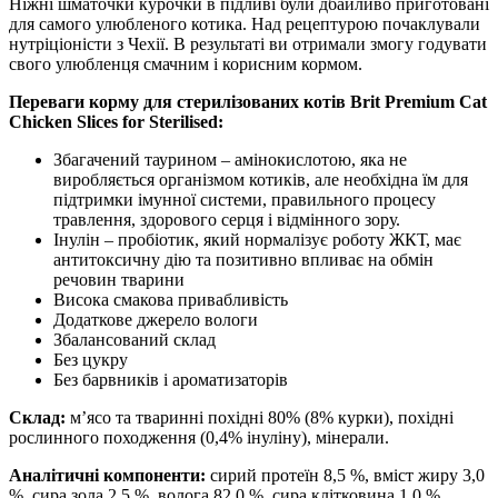
Ніжні шматочки курочки в підливі були дбайливо приготовані
для самого улюбленого котика. Над рецептурою почаклували
нутріціоністи з Чехії. В результаті ви отримали змогу годувати
свого улюбленця смачним і корисним кормом.
Переваги корму для стерилізованих котів Brit Premium Cat
Chicken Slices for Sterilised:
Збагачений таурином – амінокислотою, яка не
виробляється організмом котиків, але необхідна їм для
підтримки імунної системи, правильного процесу
травлення, здорового серця і відмінного зору.
Інулін – пробіотик, який нормалізує роботу ЖКТ, має
антитоксичну дію та позитивно впливає на обмін
речовин тварини
Висока смакова привабливість
Додаткове джерело вологи
Збалансований склад
Без цукру
Без барвників і ароматизаторів
Склад:
м’ясо та тваринні похідні 80% (8% курки), похідні
рослинного походження (0,4% інуліну), мінерали.
Аналітичні компоненти:
сирий протеїн 8,5 %, вміст жиру 3,0
%, сира зола 2,5 %, волога 82,0 %, сира клітковина 1,0 %.