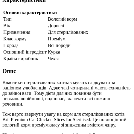
Основні характеристики
Тип
Вологий корм
Вік
Дорослі
Призначення
Для стерилізованих
Клас корму
Преміум
Порода
Всі породи
Основний інгредієнт
Курка
Країна виробник
Чехія
Опис
Власники стерилізованих котиків мусять слідкувати за
раціоном улюбленців. Адже такі чотирилапі мають схильність
до зайвої ваги. Тому дієта для них повинна бути
низькокалорійною і, водночас, включати всі поживні
речовини.
Тож варто звернути увагу на корм для стерилізованих котів
Brit Premium Cat Chicken Slices for Sterilised. Це повноцінний
вологий корм преміумкласу зі зниженим вмістом жиру.