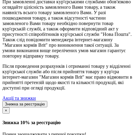
При замовленні доставки кур'єрськими службами обов'язково
оглядайте цілісність замовленого Вами товару, а також
наявність всього товару замовленого Вами. У разі
пошкодження товару, а також відсутності частини
замовленого Вами товару необхідно повернути товар
кур'єрській службі, а також оформити відповідний акт у
присутності співробітників кур'єрської служби "Нова Пошта".
Також слід повідомити менеджера інтернет-магазину
"Магазин кормів Brit" про виникнення такої ситуації. За
умови виконання вище перелічених умов магазин гарантує
повторну відправку товару.
Після проведення розрахунків і отриманні товару у відділенні
кур'єрської служби або після прийняття товару у кур'єра
інтернет-магазин "Магазин кормів Brit" має право відмовити в
прийнятті претензій щодо якості та кількості продукції, які
доступні при огляді продукції.
Акції та знижки
Знижка за реєстрацію
×
Знижка 10% за реєстрацію
Почни заощаджувати з першої покупки!