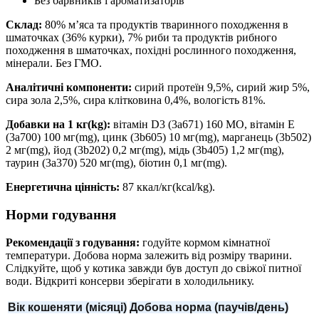
Без барвників і ароматизаторів
Склад:
80% м’яса та продуктів тваринного походження в
шматочках (36% курки), 7% риби та продуктів рибного
походження в шматочках, похідні рослинного походження,
мінерали. Без ГМО.
Аналітичні компоненти:
сирий протеїн 9,5%, сирий жир 5%,
сира зола 2,5%, сира клітковина 0,4%, вологість 81%.
Добавки на 1 кг(kg):
вітамін D3 (3a671) 160 МО, вітамін Е
(3a700) 100 мг(mg), цинк (3b605) 10 мг(mg), марганець (3b502)
2 мг(mg), йод (3b202) 0,2 мг(mg), мідь (3b405) 1,2 мг(mg),
таурин (3a370) 520 мг(mg), біотин 0,1 мг(mg).
Енергетична цінність:
87 ккал/кг(kсal/kg).
Норми годування
Рекомендації з годування:
годуйте кормом кімнатної
температури. Добова норма залежить від розміру тварини.
Слідкуйте, щоб у котика завжди був доступ до свіжої питної
води. Відкриті консерви зберігати в холодильнику.
Вік кошеняти (місяці)
Добова норма (паучів/день)