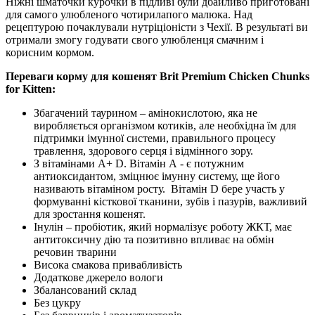
Ніжні шматочки курочки в підливі були дбайливо приготовані
для самого улюбленого чотирилапого малюка. Над
рецептурою почаклували нутріціоністи з Чехії. В результаті ви
отримали змогу годувати свого улюбленця смачним і
корисним кормом.
Переваги корму для кошенят Brit Premium Chicken Chunks
for Kitten:
Збагачений таурином – амінокислотою, яка не
виробляється організмом котиків, але необхідна їм для
підтримки імунної системи, правильного процесу
травлення, здорового серця і відмінного зору.
З вітамінами А+ D. Вітамін А - є потужним
антиоксидантом, зміцнює імунну систему, ще його
називають вітаміном росту. Вітамін D бере участь у
формуванні кісткової тканини, зубів і пазурів, важливий
для зростання кошенят.
Інулін – пробіотик, який нормалізує роботу ЖКТ, має
антитоксичну дію та позитивно впливає на обмін
речовин тварини
Висока смакова привабливість
Додаткове джерело вологи
Збалансований склад
Без цукру