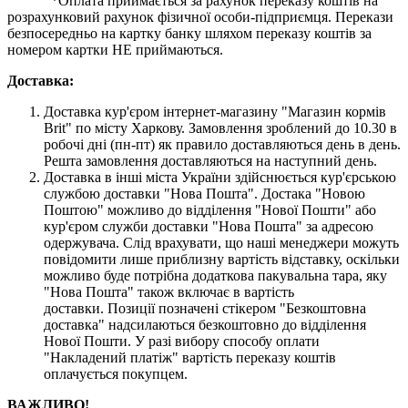
*Оплата приймається за рахунок переказу коштів на
розрахунковий рахунок фізичної особи-підприємця. Перекази
безпосередньо на картку банку шляхом переказу коштів за
номером картки НЕ приймаються.
Доставка:
Доставка кур'єром інтернет-магазину "Магазин кормів
Brit" по місту Харкову. Замовлення зроблений до 10.30 в
робочі дні (пн-пт) як правило доставляються день в день.
Решта замовлення доставляються на наступний день.
Доставка в інші міста України здійснюється кур'єрською
службою доставки "Нова Пошта". Достака "Новою
Поштою" можливо до відділення "Нової Пошти" або
кур'єром служби доставки "Нова Пошта" за адресою
одержувача. Слід врахувати, що наші менеджери можуть
повідомити лише приблизну вартість відставку, оскільки
можливо буде потрібна додаткова пакувальна тара, яку
"Нова Пошта" також включає в вартість
доставки. Позиції позначені стікером "Безкоштовна
доставка" надсилаються безкоштовно до відділення
Нової Пошти. У разі вибору способу оплати
"Накладений платіж" вартість переказу коштів
оплачується покупцем.
ВАЖЛИВО!