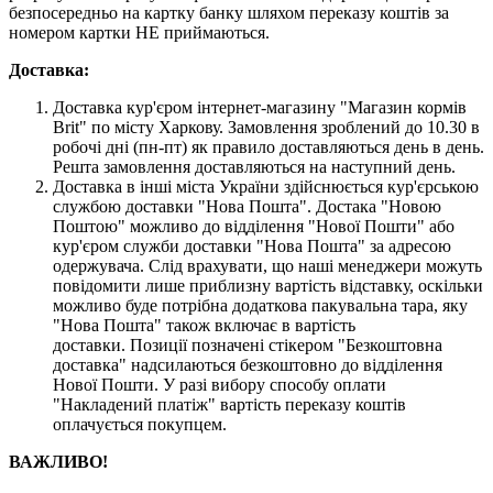
безпосередньо на картку банку шляхом переказу коштів за
номером картки НЕ приймаються.
Доставка:
Доставка кур'єром інтернет-магазину "Магазин кормів
Brit" по місту Харкову. Замовлення зроблений до 10.30 в
робочі дні (пн-пт) як правило доставляються день в день.
Решта замовлення доставляються на наступний день.
Доставка в інші міста України здійснюється кур'єрською
службою доставки "Нова Пошта". Достака "Новою
Поштою" можливо до відділення "Нової Пошти" або
кур'єром служби доставки "Нова Пошта" за адресою
одержувача. Слід врахувати, що наші менеджери можуть
повідомити лише приблизну вартість відставку, оскільки
можливо буде потрібна додаткова пакувальна тара, яку
"Нова Пошта" також включає в вартість
доставки. Позиції позначені стікером "Безкоштовна
доставка" надсилаються безкоштовно до відділення
Нової Пошти. У разі вибору способу оплати
"Накладений платіж" вартість переказу коштів
оплачується покупцем.
ВАЖЛИВО!