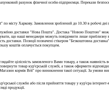
нковий рахунок фізичної особи-підприємця. Перекази безпосер
" по місту Харкову. Замовлення зроблений до 10.30 в робочі дні 
ю службою доставки "Нова Пошта". Достака "Новою Поштою" мож
увати, що наші менеджери можуть повідомити лише приблизну вар
сть доставки. Позиції позначені стікером "Безкоштовна доставка
еказу коштів оплачується покупцем.
лядайте цілісність замовленого Вами товару, а також наявність 
повернути товар кур'єрській службі, а також оформити відповідн
Магазин кормів Brit" про виникнення такої ситуації. За умови 
ур'єрської служби або після прийняття товару у кур'єра інтернет
гляді продукції.