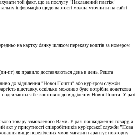
хувати той факт, що за послугу "Накладений платіж"
етальну інформацію щодо вартості можна уточнити на сайті
едньо на картку банку шляхом переказу коштів за номером
(пн-пт) як правило доставляються день в день. Решта
ливо до відділення "Нової Пошти" або кур'єром служби
тість відставку, оскільки можливо буде потрібна додаткова
" надсилаються безкоштовно до відділення Нової Пошти. У разі
всього товару замовленого Вами. У разі пошкодження товару, а
ий акт у присутності співробітників кур'єрської служби "Нова
виконання вище перелічених умов магазин гарантує повторну