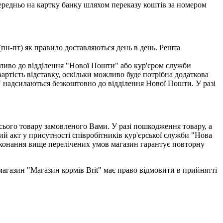
едньо на картку банку шляхом переказу коштів за номером
(пн-пт) як правило доставляються день в день. Решта
ливо до відділення "Нової Пошти" або кур'єром служби
тість відставку, оскільки можливо буде потрібна додаткова
" надсилаються безкоштовно до відділення Нової Пошти. У разі
всього товару замовленого Вами. У разі пошкодження товару, а
ий акт у присутності співробітників кур'єрської служби "Нова
виконання вище перелічених умов магазин гарантує повторну
-магазин "Магазин кормів Brit" має право відмовити в прийнятті