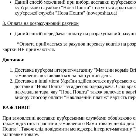
Даний спосіб можливий при виборі доставки кур'єрською
кур'єрською службою "Нова Пошта" стягується додаткова 
кур'єрської служби "Нова Пошта" (novaposhta.ua)
3. Оплата на розрахунковий рахунок
Даний спосіб передбачає оплату на розрахунковий рахуно
*Оплата приймається за рахунок переказу коштів на розраху
картки НЕ приймаються.
Доставка:
Доставка кур'єром інтернет-магазину "Магазин кормів Brit
замовлення доставляються на наступний день.
Доставка в інші міста України здійснюється кур'єрсько
доставки "Нова Пошта" за адресою одержувача. Слід врах
пакувальна тара, яку "Нова Пошта" також включає в варті
вибору способу оплати "Накладений платіж" вартість пер
ВАЖЛИВО!
При замовленні доставки кур'єрськими службами обов'язково ог
також відсутності частини замовленого Вами товару необхідно 
Пошта". Також слід повідомити менеджера інтернет-магазину "
відправку товару.