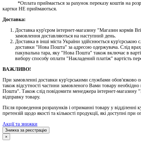
*Оплата приймається за рахунок переказу коштів на розраху
картки НЕ приймаються.
Доставка:
Доставка кур'єром інтернет-магазину "Магазин кормів Brit
замовлення доставляються на наступний день.
Доставка в інші міста України здійснюється кур'єрсько
доставки "Нова Пошта" за адресою одержувача. Слід врах
пакувальна тара, яку "Нова Пошта" також включає в варті
вибору способу оплати "Накладений платіж" вартість пер
ВАЖЛИВО!
При замовленні доставки кур'єрськими службами обов'язково ог
також відсутності частини замовленого Вами товару необхідно 
Пошта". Також слід повідомити менеджера інтернет-магазину "
відправку товару.
Після проведення розрахунків і отриманні товару у відділенні к
претензій щодо якості та кількості продукції, які доступні при о
Акції та знижки
Знижка за реєстрацію
×