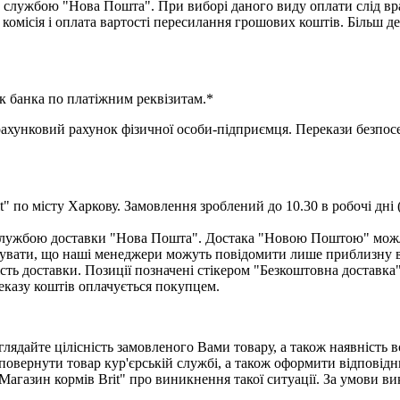
 службою "Нова Пошта". При виборі даного виду оплати слід вра
комісія і оплата вартості пересилання грошових коштів. Більш д
к банка по платіжним реквізитам.*
нковий рахунок фізичної особи-підприємця. Перекази безпосер
" по місту Харкову. Замовлення зроблений до 10.30 в робочі дні 
ю службою доставки "Нова Пошта". Достака "Новою Поштою" мож
увати, що наші менеджери можуть повідомити лише приблизну вар
сть доставки. Позиції позначені стікером "Безкоштовна доставка
еказу коштів оплачується покупцем.
лядайте цілісність замовленого Вами товару, а також наявність 
повернути товар кур'єрській службі, а також оформити відповідн
Магазин кормів Brit" про виникнення такої ситуації. За умови 