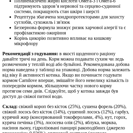
Поліненасичені жирні кислоти Омега-3 і Омега-6
підтримують здоров’я нервової та серцево-судинної
системи, покращують стан шкіри і шерсті
Рецептура збагачена хондропротекторами для захисту
суглобів, сухожиль і зв'язок
Беззернова формула знижує ризик харчової алергії та є
профілактикою ожиріння
Корінь цикорію позитивно впливає на кишкову
мікрофлору
Рекомендації з годування:
в якості щоденного раціону
давайте тричі на день. Корм можна подавати сухим чи ледь
розмоченим у теплій воді або бульйоні. Рекомендована добова
норма наведена у таблиці на упаковці. Добова норма залежить
від віку й активності котика. Якщо ви починаєте годувати
кормом Carnilove вперше, змішайте його невелику кількість із
попереднім кормом, збільшуючи частку нового корму
протягом семи днів. Слідкуйте, щоб у котика завжди був
доступ до свіжої питної води.
Склад:
свіжий короп без кісток (25%), сушена форель (20%),
свіжий лосось без кісток (14%), сушений лосось (12%), гарбуз,
курячий жир (консервований токоферолами, 4%), нут, горох,
куряча печінка (3%), лососева олія (2%), яблука, морква,
насіння льону, гідролізовані панцирі ракоподібних (джерело