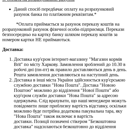
Даний спосіб передбачає оплату на розрахунковий
рахунок банка по платіжним реквізитам.*
*Оплата приймається за рахунок переказу коштів на
розрахунковий рахунок фізичної особи-підприємця. Перекази
безпосередньо на картку банку шляхом переказу коштів за
номером картки НЕ приймаються.
Доставка:
Доставка кур'єром інтернет-магазину "Магазин кормів
Brit" по місту Харкову. Замовлення зроблений до 10.30 в
робочі дні (пн-пт) як правило доставляються день в день.
Решта замовлення доставляються на наступний день.
Доставка в інші міста України здійснюється кур'єрською
службою доставки "Нова Пошта". Достака "Новою
Поштою" можливо до відділення "Нової Пошти" або
кур'єром служби доставки "Нова Пошта" за адресою
одержувача. Слід врахувати, що наші менеджери можуть
повідомити лише приблизну вартість відставку, оскільки
можливо буде потрібна додаткова пакувальна тара, яку
"Нова Пошта" також включає в вартість
доставки. Позиції позначені стікером "Безкоштовна
доставка" надсилаються безкоштовно до відділення