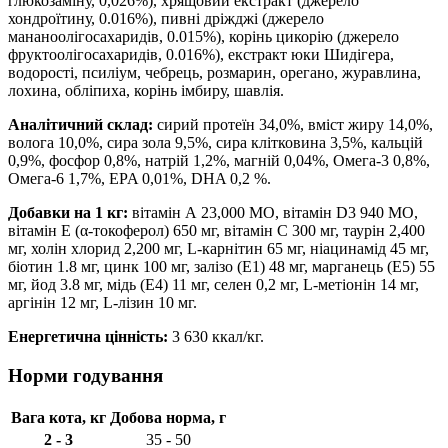
глюкозаміну, 0,026%), хрящовий екстракт (джерело
хондроїтину, 0.016%), пивні дріжджі (джерело
мананоолігосахаридів, 0.015%), корінь цикорію (джерело
фруктоолігосахаридів, 0.016%), екстракт юки Шидігера,
водорості, псиліум, чебрець, розмарин, орегано, журавлина,
лохина, обліпиха, корінь імбиру, шавлія.
Аналітичний склад:
сирий протеїн 34,0%, вміст жиру 14,0%,
волога 10,0%, сира зола 9,5%, сира клітковина 3,5%, кальцій
0,9%, фосфор 0,8%, натрій 1,2%, магній 0,04%, Омега-3 0,8%,
Омега-6 1,7%, EPA 0,01%, DHA 0,2 %.
Добавки на 1 кг:
вітамін А 23,000 МО, вітамін D3 940 МО,
вітамін E (α-токоферол) 650 мг, вітамін C 300 мг, таурін 2,400
мг, холін хлорид 2,200 мг, L-карнітин 65 мг, ніацинамід 45 мг,
біотин 1.8 мг, цинк 100 мг, залізо (E1) 48 мг, марганець (E5) 55
мг, йод 3.8 мг, мідь (E4) 11 мг, селен 0,2 мг, L-метіонін 14 мг,
аргінін 12 мг, L-лізин 10 мг.
Енергетична цінність:
3 630 ккал/кг.
Норми годування
Вага кота, кг
Добова норма, г
2 - 3
35 - 50