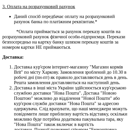
3. Оплата на розрахунковий рахунок
Даний спосіб передбачає оплату на розрахунковий
рахунок банка по платіжним реквізитам.*
*Оплата приймається за рахунок переказу коштів на
розрахунковий рахунок фізичної особи-підприємця. Перекази
безпосередньо на картку банку шляхом переказу коштів за
номером картки НЕ приймаються.
Доставка:
Доставка кур'єром інтернет-магазину "Магазин кормів
Brit" по місту Харкову. Замовлення зроблений до 10.30 в
робочі дні (пн-пт) як правило доставляються день в день.
Решта замовлення доставляються на наступний день.
Доставка в інші міста України здійснюється кур'єрською
службою доставки "Нова Пошта". Достака "Новою
Поштою" можливо до відділення "Нової Пошти" або
кур'єром служби доставки "Нова Пошта" за адресою
одержувача. Слід врахувати, що наші менеджери можуть
повідомити лише приблизну вартість відставку, оскільки
можливо буде потрібна додаткова пакувальна тара, яку
"Нова Пошта" також включає в вартість
доставки. Позиції позначені стікером "Безкоштовна