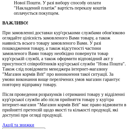
Нової Пошти. У разі вибору способу оплати
"Накладений платіж" вартість переказу коштів
оплачується покупцем.
ВАЖЛИВО!
При замовленні доставки кур'єрськими службами обов'язково
оглядайте цілісність замовленого Вами товару, а також
наявність всього товару замовленого Вами. У разі
пошкодження товару, а також відсутності частини
замовленого Вами товару необхідно повернути товар
кур'єрській службі, а також оформити відповідний акт у
присутності співробітників кур'єрської служби "Нова Пошта".
Також слід повідомити менеджера інтернет-магазину
"Магазин кормів Brit" про виникнення такої ситуації. За
умови виконання вище перелічених умов магазин гарантує
повторну відправку товару.
Після проведення розрахунків і отриманні товару у відділенні
кур'єрської служби або після прийняття товару у кур'єра
інтернет-магазин "Магазин кормів Brit" має право відмовити в
прийнятті претензій щодо якості та кількості продукції, які
доступні при огляді продукції.
Акції та знижки