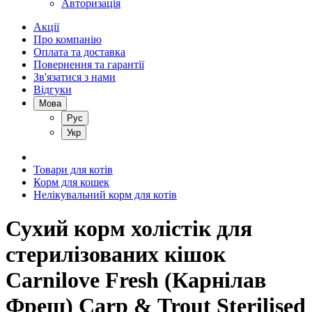
Авторизація
Акції
Про компанію
Оплата та доставка
Повернення та гарантії
Зв'язатися з нами
Відгуки
Мова
Рус
Укр
Товари для котів
Корм для кошек
Нелікувальний корм для котів
Сухий корм холістік для
стерилізованих кішок
Carnilove Fresh (Карнілав
Фреш) Carp & Trout Sterilised