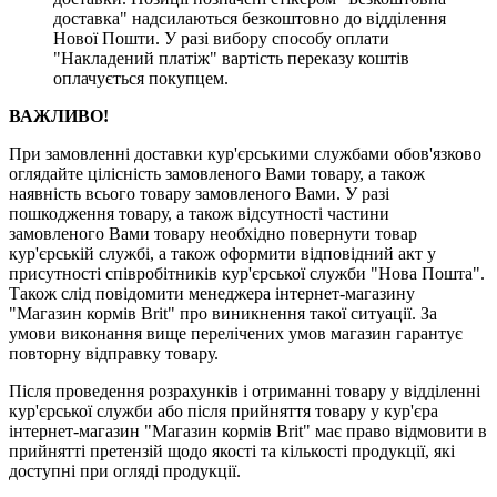
доставка" надсилаються безкоштовно до відділення
Нової Пошти. У разі вибору способу оплати
"Накладений платіж" вартість переказу коштів
оплачується покупцем.
ВАЖЛИВО!
При замовленні доставки кур'єрськими службами обов'язково
оглядайте цілісність замовленого Вами товару, а також
наявність всього товару замовленого Вами. У разі
пошкодження товару, а також відсутності частини
замовленого Вами товару необхідно повернути товар
кур'єрській службі, а також оформити відповідний акт у
присутності співробітників кур'єрської служби "Нова Пошта".
Також слід повідомити менеджера інтернет-магазину
"Магазин кормів Brit" про виникнення такої ситуації. За
умови виконання вище перелічених умов магазин гарантує
повторну відправку товару.
Після проведення розрахунків і отриманні товару у відділенні
кур'єрської служби або після прийняття товару у кур'єра
інтернет-магазин "Магазин кормів Brit" має право відмовити в
прийнятті претензій щодо якості та кількості продукції, які
доступні при огляді продукції.