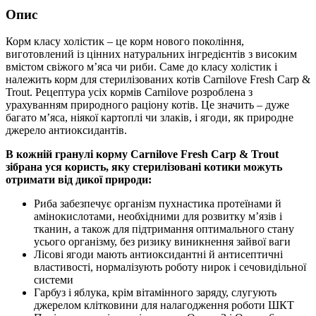
Опис
Корм класу холістик – це корм нового покоління,
виготовлений із цінних натуральних інгредієнтів з високим
вмістом свіжого м’яса чи риби. Саме до класу холістик і
належить корм для стерилізованих котів Carnilove Fresh Carp &
Trout. Рецептура усіх кормів Carnilove розроблена з
урахуванням природного раціону котів. Це значить – дуже
багато м’яса, ніякої картоплі чи злаків, і ягоди, як природне
джерело антиоксидантів.
В кожній гранулі корму Carnilove Fresh Carp & Trout
зібрана уся користь, яку стерилізовані котики можуть
отримати від дикої природи:
Риба забезпечує організм пухнастика протеїнами й
амінокислотами, необхідними для розвитку м’язів і
тканин, а також для підтримання оптимального стану
усього організму, без ризику виникнення зайвої ваги
Лісові ягоди мають антиоксидантні й антисептичні
властивості, нормалізують роботу нирок і сечовидільної
системи
Гарбуз і яблука, крім вітамінного заряду, слугують
джерелом клітковини для налагодження роботи ШКТ