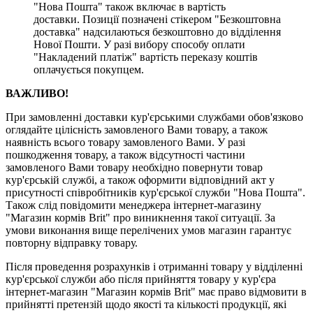
"Нова Пошта" також включає в вартість
доставки. Позиції позначені стікером "Безкоштовна
доставка" надсилаються безкоштовно до відділення
Нової Пошти. У разі вибору способу оплати
"Накладений платіж" вартість переказу коштів
оплачується покупцем.
ВАЖЛИВО!
При замовленні доставки кур'єрськими службами обов'язково
оглядайте цілісність замовленого Вами товару, а також
наявність всього товару замовленого Вами. У разі
пошкодження товару, а також відсутності частини
замовленого Вами товару необхідно повернути товар
кур'єрській службі, а також оформити відповідний акт у
присутності співробітників кур'єрської служби "Нова Пошта".
Також слід повідомити менеджера інтернет-магазину
"Магазин кормів Brit" про виникнення такої ситуації. За
умови виконання вище перелічених умов магазин гарантує
повторну відправку товару.
Після проведення розрахунків і отриманні товару у відділенні
кур'єрської служби або після прийняття товару у кур'єра
інтернет-магазин "Магазин кормів Brit" має право відмовити в
прийнятті претензій щодо якості та кількості продукції, які