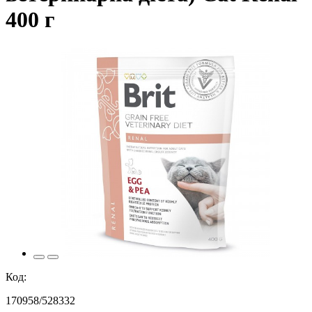
400 г
Код:
170958/528332