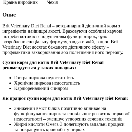
Країна виробник
Чехія
Опис
Brit Veterinary Diet Renal – ветеринарний дієтичний корм з
інгредієнтів найвищої якості. Враховуючи особливі харчові
потреби котиків із порушенням функції нирок, було
розроблено спеціальну формулу, завдяки якій, раціон Brit
Veterinary Diet досягає бажаного дієтичного ефекту –
профілактики захворювання або полегшення його перебігу.
Сухий корм для котів Brit Veterinary Diet Renal
рекомендується у таких випадках:
Гостра ниркова недостатність
Хронічна ниркова недостатність
Кардіоренальний синдром
Як працює сухий корм для котів Brit Veterinary Diet Renal:
Знижений вміст білків позитивно впливає на
функціонування нирок та сповільнює розвиток ниркової
недостатності – зменшує утворення сечових токсинів
Жирні кислоти Омега-3 полегшують запальні процеси
та покращують кровообіг у нирках