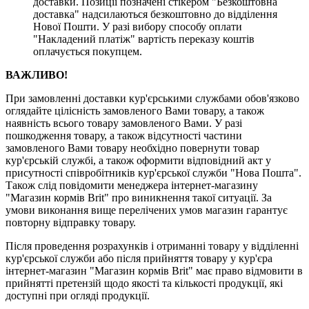
доставки. Позиції позначені стікером "Безкоштовна
доставка" надсилаються безкоштовно до відділення
Нової Пошти. У разі вибору способу оплати
"Накладений платіж" вартість переказу коштів
оплачується покупцем.
ВАЖЛИВО!
При замовленні доставки кур'єрськими службами обов'язково
оглядайте цілісність замовленого Вами товару, а також
наявність всього товару замовленого Вами. У разі
пошкодження товару, а також відсутності частини
замовленого Вами товару необхідно повернути товар
кур'єрській службі, а також оформити відповідний акт у
присутності співробітників кур'єрської служби "Нова Пошта".
Також слід повідомити менеджера інтернет-магазину
"Магазин кормів Brit" про виникнення такої ситуації. За
умови виконання вище перелічених умов магазин гарантує
повторну відправку товару.
Після проведення розрахунків і отриманні товару у відділенні
кур'єрської служби або після прийняття товару у кур'єра
інтернет-магазин "Магазин кормів Brit" має право відмовити в
прийнятті претензій щодо якості та кількості продукції, які
доступні при огляді продукції.