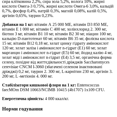
сира клітковина 2,2%, сира зола 5,2%, волога 10%, жирні
кислоти Омега-3 0,75%, жирні кислоти Омега-6 3,0%, кальцій
0,7%, фосфор 0,4%, натрій 0,3%, магній 0,08%, калій 0,5%,
аргінін 0,65%, таурин 0,23%.
Добавки на 1 кг:
вітамін А 25 000 ME, вітамін D3 850 ME,
вітамін E 1 000 мг, вітамін С 400 мг, холінхлорид 2. 300 мг,
біотин 3 мг, вітамін В1 10 мг, вітамін В2 30 мг, ніацин 100 мг,
кальцію D-пантотенат 60 мг, вітамін В6 35 мг, фолієва кислота
15 мг, вітамін В12 0,18 мг, хелат цинку гідрату амінокислот
120 мг, xелат заліза і амінокислот n-гідрат (E1) 60 мг, xелат
марганцю і амінокислот n-гідрат (E5) 60 мг, йодид калію 4 мг,
хелат міді і амінокислот n-гідрат (E4) 3,5 мг, органічна форма
селену, похідне від життєдіяльності дріжджів Saccharomyces
cerevisiae CNCM I-3060 (збагачені селеном інактивовані
дріжджі) 0,2 мг, таурин 2. 300 мг, L-карнітин 230 мг, аргінін 3.
200 мг, L -метіонін 4. 000 мг.
Стабілізатори кишкової флори на 1 кг:
Enterococcus
faecМОm DSM 10663/NCIMB 10415 (4b1707) 1x109 CFU.
Енергетична цінність:
4 000 ккал/кг.
Норми годування