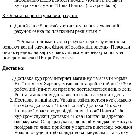
кур'єрської служби "Нова Пошта" (novaposhta.ua)
3. Оплата на розрахунковий рахунок
Даний спосіб передбачає оплату на розрахунковий
рахунок банка по платіжним реквізитам.*
*Оплата приймається за рахунок переказу коштів на
розрахунковий рахунок фізичної особи-підприємця. Перекази
безпосередньо на картку банку шляхом переказу коштів за
номером картки НЕ приймаються.
Доставка:
Доставка кур'єром інтернет-магазину "Магазин кормів
Brit" по місту Харкову. Замовлення зроблений до 10.30 в
робочі дні (пн-пт) як правило доставляються день в день.
Решта замовлення доставляються на наступний день.
Доставка в інші міста України здійснюється кур'єрською
службою доставки "Нова Пошта". Достака "Новою
Поштою" можливо до відділення "Нової Пошти" або
кур'єром служби доставки "Нова Пошта" за адресою
одержувача. Слід врахувати, що наші менеджери можуть
повідомити лише приблизну вартість відставку, оскільки
можливо буде потрібна додаткова пакувальна тара, яку