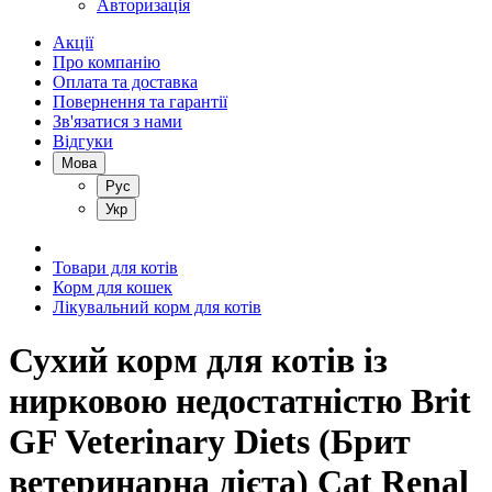
Авторизація
Акції
Про компанію
Оплата та доставка
Повернення та гарантії
Зв'язатися з нами
Відгуки
Мова
Рус
Укр
Товари для котів
Корм для кошек
Лікувальний корм для котів
Сухий корм для котів із
нирковою недостатністю Brit
GF Veterinary Diets (Брит
ветеринарна дієта) Cat Renal