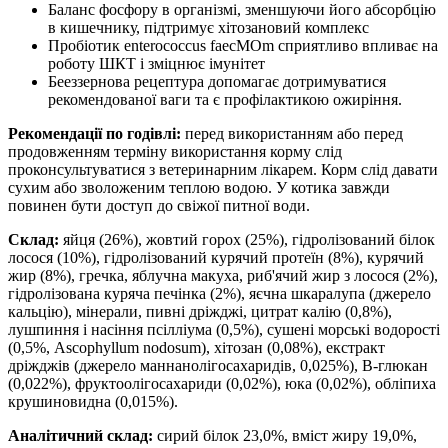
Баланс фосфору в організмі, зменшуючи його абсорбцію
в кишечнику, підтримує хітозановий комплекс
Пробіотик enterococcus faecМОm сприятливо впливає на
роботу ШКТ і зміцнює імунітет
Бееззернова рецептура допомагає дотримуватися
рекомендованої ваги та є профілактикою ожиріння.
Рекомендації по годівлі:
перед використанням або перед
продовженням терміну використання корму слід
проконсультуватися з ветеринарним лікарем. Корм слід давати
сухим або зволоженим теплою водою. У котика завжди
повинен бути доступ до свіжої питної води.
Склад:
яйця (26%), жовтий горох (25%), гідролізований білок
лосося (10%), гідролізований курячий протеїн (8%), курячий
жир (8%), гречка, яблучна макуха, риб'ячий жир з лосося (2%),
гідролізована куряча печінка (2%), яєчна шкаралупа (джерело
кальцію), мінерали, пивні дріжджі, цитрат калію (0,8%),
лушпиння і насіння псілліума (0,5%), сушені морські водорості
(0,5%, Ascophyllum nodosum), хітозан (0,08%), екстракт
дріжджів (джерело маннанолігосахаридів, 0,025%), B-глюкан
(0,022%), фруктоолігосахариди (0,02%), юка (0,02%), обліпиха
крушиновидна (0,015%).
Аналітичний склад:
сирий білок 23,0%, вміст жиру 19,0%,