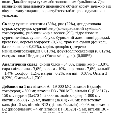
води. Давайте корм сухим або зволоженим бульйоном. Для
визначення правильного щоденного об‘єму корму, залежно від
віку та стану тварини, користуйтеся таблицею годування на
упаковці.
Склад:
сушена ягнятина (38%), рис (22%), дегідратована
курка, кукурудза, курячий жир (консервований сумішшю
токоферолів), риб'ячий жир з лосося (2%), гідролізована
куряча печінка, сушені яблука, буряковий жом, пивні дріжджі,
креветки, морські водорості (0,5%), трав'яна суміш (фенхель,
базилік, шавлія 0,02%), корінь цикорію (джерело
маннанолігосахаридів 0,015%), фруктоолігосахариди (0,012%),
екстракт юки Шидигера (Yucca schidigera), (0,008%).
Аналітичний склад:
сирий білок - 34,0%, сирий жир - 13,0%,
сира клітковина - 3,0%, волога - 10%, сира зола - 7,0%, кальцій
- 1,4%, фосфор - 1,2%, натрій - 0,2%, магній - 0,07%, Омега-3 -
0,22%, Омега-6 - 1,70%.
Добавки на 1 кг:
вітамін A - 19 000 МО, вітамін E (альфа-
токоферол) - 500 мг, вітамін D3 - 700 МО, вітамін C (E3a312) -
150 мг, таурин (3a370 ) - 2 000 мг, холінхлорид - 1 800 мг,
біотин (3a880) - 1,5 мг, ніацин (3a314) - 40 мг, пантотенат
кальцію - 5 мг, вітамін B12 (ціанокобаламін) - 0, 03 мг, вітамін
B2 (рибофлавіну) - 4 мг, вітамін B1 (3a820) - 5 мг, вітамін B6 -