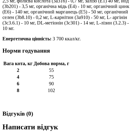
2,5 мг, фолієва кислота (3a316) - 0,7 мг, залізо (E1) 40 мг, йод
(3b201) - 3,5 мг, органічна мідь (E4) - 10 мг, органічний цинк
(E6) - 140 мг, органічний марганець (E5) - 50 мг, органічний
селен (3b8.10) - 0,2 мг, L-карнітин (3a910) - 50 мг, L- аргінін
(3c3.6.1) - 10 мг, DL-метіонін (3c301) - 14 мг, L-лізин (3.2.3) -
10 мг.
Енергетична цінність:
3 700 ккал/кг.
Норми годування
Вага кота, кг
Добова норма, г
2
55
4
75
6
90
8
102
Відгуків (0)
Написати відгук