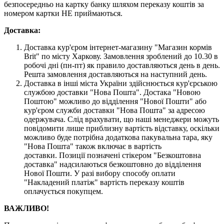
безпосередньо на картку банку шляхом переказу коштів за
номером картки НЕ приймаються.
Доставка:
Доставка кур'єром інтернет-магазину "Магазин кормів
Brit" по місту Харкову. Замовлення зроблений до 10.30 в
робочі дні (пн-пт) як правило доставляються день в день.
Решта замовлення доставляються на наступний день.
Доставка в інші міста України здійснюється кур'єрською
службою доставки "Нова Пошта". Достака "Новою
Поштою" можливо до відділення "Нової Пошти" або
кур'єром служби доставки "Нова Пошта" за адресою
одержувача. Слід врахувати, що наші менеджери можуть
повідомити лише приблизну вартість відставку, оскільки
можливо буде потрібна додаткова пакувальна тара, яку
"Нова Пошта" також включає в вартість
доставки. Позиції позначені стікером "Безкоштовна
доставка" надсилаються безкоштовно до відділення
Нової Пошти. У разі вибору способу оплати
"Накладений платіж" вартість переказу коштів
оплачується покупцем.
ВАЖЛИВО!