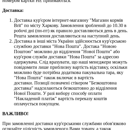
номером картки НЕ приймаються.
Доставка:
Доставка кур'єром інтернет-магазину "Магазин кормів
Brit" по місту Харкову. Замовлення зроблений до 10.30 в
робочі дні (пн-пт) як правило доставляються день в день.
Решта замовлення доставляються на наступний день.
Доставка в інші міста України здійснюється кур'єрською
службою доставки "Нова Пошта". Достака "Новою
Поштою" можливо до відділення "Нової Пошти" або
кур'єром служби доставки "Нова Пошта" за адресою
одержувача. Слід врахувати, що наші менеджери можуть
повідомити лише приблизну вартість відставку, оскільки
можливо буде потрібна додаткова пакувальна тара, яку
"Нова Пошта" також включає в вартість
доставки. Позиції позначені стікером "Безкоштовна
доставка" надсилаються безкоштовно до відділення
Нової Пошти. У разі вибору способу оплати
"Накладений платіж" вартість переказу коштів
оплачується покупцем.
ВАЖЛИВО!
При замовленні доставки кур'єрськими службами обов'язково
оглядайте цілісність замовленого Вами товару, а також