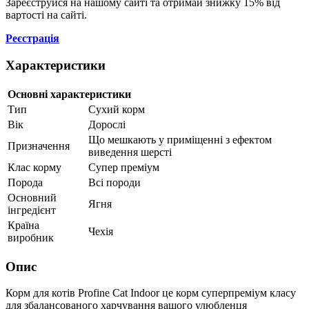
Зареєструйся на нашому сайті та отримай знижку 15% від
вартості на сайті.
Реєстрація
Характеристики
Основні характеристики
Тип
Сухий корм
Вік
Дорослі
Що мешкають у приміщенні з ефектом
Призначення
виведення шерсті
Клас корму
Супер преміум
Порода
Всі породи
Основний
Ягня
інгредієнт
Країна
Чехія
виробник
Опис
Корм для котів Profine Cat Indoor це корм суперпреміум класу
для збалансованого харчування вашого улюбленця