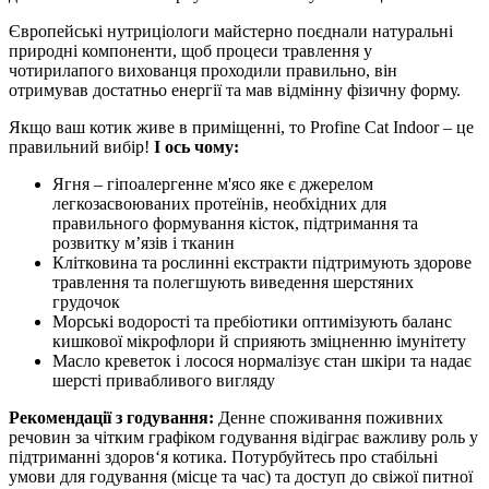
Європейські нутриціологи майстерно поєднали натуральні
природні компоненти, щоб процеси травлення у
чотирилапого вихованця проходили правильно, він
отримував достатньо енергії та мав відмінну фізичну форму.
Якщо ваш котик живе в приміщенні, то Profine Cat Indoor – це
правильний вибір!
І ось чому:
Ягня – гіпоалергенне м'ясо яке є джерелом
легкозасвоюваних протеїнів, необхідних для
правильного формування кісток, підтримання та
розвитку м’язів і тканин
Клітковина та рослинні екстракти підтримують здорове
травлення та полегшують виведення шерстяних
грудочок
Морські водорості та пребіотики оптимізують баланс
кишкової мікрофлори й сприяють зміцненню імунітету
Масло креветок і лосося нормалізує стан шкіри та надає
шерсті привабливого вигляду
Рекомендації з годування:
Денне споживання поживних
речовин за чітким графіком годування відіграє важливу роль у
підтриманні здоров‘я котика. Потурбуйтесь про стабільні
умови для годування (місце та час) та доступ до свіжої питної