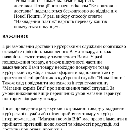
"Нова Пошта" також включає в вартість
доставки. Позиції позначені стікером "Безкоштовна
доставка" надсилаються безкоштовно до відділення
Нової Пошти. У разі вибору способу оплати
"Накладений платіж" вартість переказу коштів
оплачується покупцем.
ВАЖЛИВО!
При замовленні доставки кур'єрськими службами обов'язково
оглядайте цілісність замовленого Вами товару, а також
наявність всього товару замовленого Вами. У разі
пошкодження товару, а також відсутності частини
замовленого Вами товару необхідно повернути товар
кур'єрській службі, а також оформити відповідний акт у
присутності співробітників кур'єрської служби "Нова Пошта".
Також слід повідомити менеджера інтернет-магазину
"Магазин кормів Brit" про виникнення такої ситуації. За
умови виконання вище перелічених умов магазин гарантує
повторну відправку товару.
Після проведення розрахунків і отриманні товару у відділенні
кур'єрської служби або після прийняття товару у кур'єра
інтернет-магазин "Магазин кормів Brit" має право відмовити в
прийнятті претензій щодо якості та кількості продукції, які
доступні при огляді продукції.