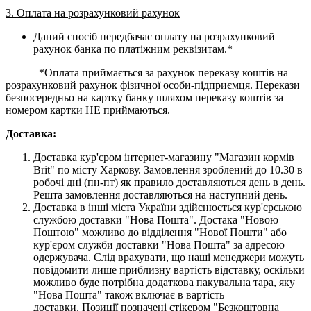
3. Оплата на розрахунковий рахунок
Даний спосіб передбачає оплату на розрахунковий
рахунок банка по платіжним реквізитам.*
*Оплата приймається за рахунок переказу коштів на
розрахунковий рахунок фізичної особи-підприємця. Перекази
безпосередньо на картку банку шляхом переказу коштів за
номером картки НЕ приймаються.
Доставка:
Доставка кур'єром інтернет-магазину "Магазин кормів
Brit" по місту Харкову. Замовлення зроблений до 10.30 в
робочі дні (пн-пт) як правило доставляються день в день.
Решта замовлення доставляються на наступний день.
Доставка в інші міста України здійснюється кур'єрською
службою доставки "Нова Пошта". Достака "Новою
Поштою" можливо до відділення "Нової Пошти" або
кур'єром служби доставки "Нова Пошта" за адресою
одержувача. Слід врахувати, що наші менеджери можуть
повідомити лише приблизну вартість відставку, оскільки
можливо буде потрібна додаткова пакувальна тара, яку
"Нова Пошта" також включає в вартість
доставки. Позиції позначені стікером "Безкоштовна