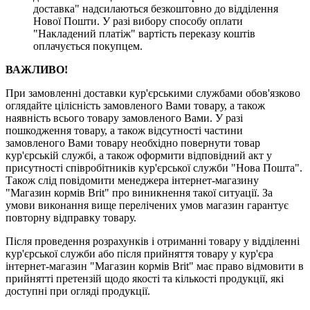
доставка" надсилаються безкоштовно до відділення
Нової Пошти. У разі вибору способу оплати
"Накладений платіж" вартість переказу коштів
оплачується покупцем.
ВАЖЛИВО!
При замовленні доставки кур'єрськими службами обов'язково
оглядайте цілісність замовленого Вами товару, а також
наявність всього товару замовленого Вами. У разі
пошкодження товару, а також відсутності частини
замовленого Вами товару необхідно повернути товар
кур'єрській службі, а також оформити відповідний акт у
присутності співробітників кур'єрської служби "Нова Пошта".
Також слід повідомити менеджера інтернет-магазину
"Магазин кормів Brit" про виникнення такої ситуації. За
умови виконання вище перелічених умов магазин гарантує
повторну відправку товару.
Після проведення розрахунків і отриманні товару у відділенні
кур'єрської служби або після прийняття товару у кур'єра
інтернет-магазин "Магазин кормів Brit" має право відмовити в
прийнятті претензій щодо якості та кількості продукції, які
доступні при огляді продукції.