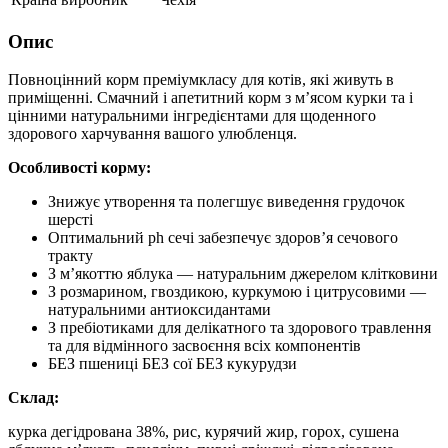
Опис
Повноцінний корм преміумкласу для котів, які живуть в
приміщенні. Смачний і апетитний корм з м’ясом курки та і
цінними натуральними інгредієнтами для щоденного
здорового харчування вашого улюбленця.
Особливості корму:
Знижує утворення та полегшує виведення грудочок
шерсті
Оптимальний ph сечі забезпечує здоров’я сечового
тракту
З м’якоттю яблука — натуральним джерелом клітковини
З розмарином, гвоздикою, куркумою і цитрусовими —
натуральними антиоксидантами
З пребіотиками для делікатного та здорового травлення
та для відмінного засвоєння всіх компонентів
БЕЗ пшениці БЕЗ сої БЕЗ кукурудзи
Склад:
курка дегідрована 38%, рис, курячий жир, горох, сушена