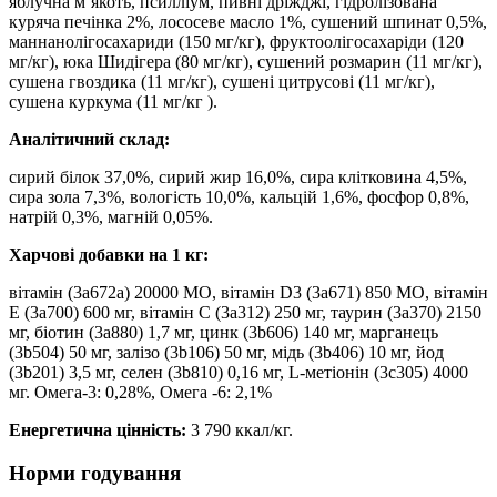
яблучна м’якоть, псилліум, пивні дріжджі, гідролізована
куряча печінка 2%, лососеве масло 1%, сушений шпинат 0,5%,
маннанолігосахариди (150 мг/кг), фруктоолігосахаріди (120
мг/кг), юка Шидігера (80 мг/кг), сушений розмарин (11 мг/кг),
сушена гвоздика (11 мг/кг), сушені цитрусові (11 мг/кг),
сушена куркума (11 мг/кг ).
Аналітичний склад:
сирий білок 37,0%, сирий жир 16,0%, сира клітковина 4,5%,
сира зола 7,3%, вологість 10,0%, кальцій 1,6%, фосфор 0,8%,
натрій 0,3%, магній 0,05%.
Харчові добавки на 1 кг:
вітамін (3a672a) 20000 МО, вітамін D3 (3a671) 850 МО, вітамін
E (3a700) 600 мг, вітамін C (3a312) 250 мг, таурин (3a370) 2150
мг, біотин (3a880) 1,7 мг, цинк (3b606) 140 мг, марганець
(3b504) 50 мг, залізо (3b106) 50 мг, мідь (3b406) 10 мг, йод
(3b201) 3,5 мг, селен (3b810) 0,16 мг, L-метіонін (3c305) 4000
мг. Омега-3: 0,28%, Омега -6: 2,1%
Енергетична цінність:
3 790 ккал/кг.
Норми годування