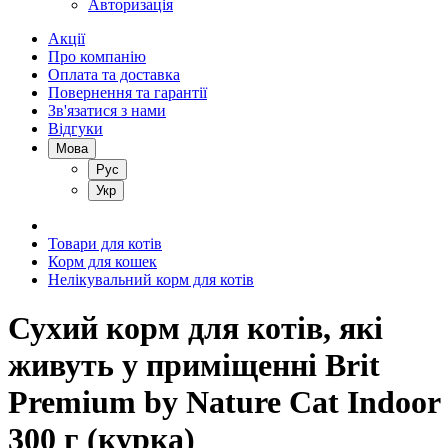
Авторизація
Акції
Про компанію
Оплата та доставка
Повернення та гарантії
Зв'язатися з нами
Відгуки
Мова
Рус
Укр
Товари для котів
Корм для кошек
Нелікувальний корм для котів
Сухий корм для котів, які
живуть у приміщенні Brit
Premium by Nature Cat Indoor
300 г (курка)