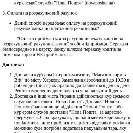
кур'єрської служби "Нова Пошта" (novaposhta.ua)
3. Оплата на розрахунковий рахунок
Даний спосіб передбачає оплату на розрахунковий
рахунок банка по платіжним реквізитам.*
*Оплата приймається за рахунок переказу коштів на
розрахунковий рахунок фізичної особи-підприємця. Перекази
безпосередньо на картку банку шляхом переказу коштів за
номером картки НЕ приймаються.
Доставка:
Доставка кур'єром інтернет-магазину "Магазин кормів
Brit" по місту Харкову. Замовлення зроблений до 10.30 в
робочі дні (пн-пт) як правило доставляються день в день.
Решта замовлення доставляються на наступний день.
Доставка в інші міста України здійснюється кур'єрською
службою доставки "Нова Пошта". Достака "Новою
Поштою" можливо до відділення "Нової Пошти" або
кур'єром служби доставки "Нова Пошта" за адресою
одержувача. Слід врахувати, що наші менеджери можуть
повідомити лише приблизну вартість відставку, оскільки
можливо буде потрібна додаткова пакувальна тара, яку