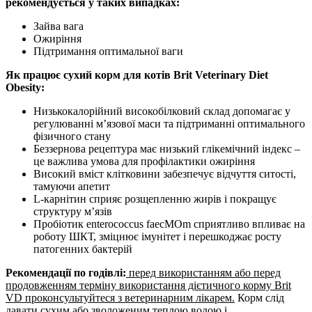
рекомендується у таких випадках:
Зайва вага
Ожиріння
Підтримання оптимальної ваги
Як працює сухий корм для котів Brit Veterinary Diet
Obesity:
Низькокалорійний високобілковий склад допомагає у
регулюванні м’язової маси та підтриманні оптимального
фізичного стану
Беззернова рецептура має низький глікемічний індекс –
це важлива умова для профілактики ожиріння
Високий вміст клітковини забезпечує відчуття ситості,
тамуючи апетит
L-карнітин сприяє розщепленню жирів і покращує
структуру м’язів
Пробіотик enterococcus faecМОm сприятливо впливає на
роботу ШКТ, зміцнює імунітет і перешкоджає росту
патогенних бактерій
Рекомендації по годівлі:
перед використанням або перед
продовженням терміну використання дієтичного корму Brit
VD проконсультуйтеся з ветеринарним лікарем.
Корм слід
давати сухим або зволоженим теплою водою і