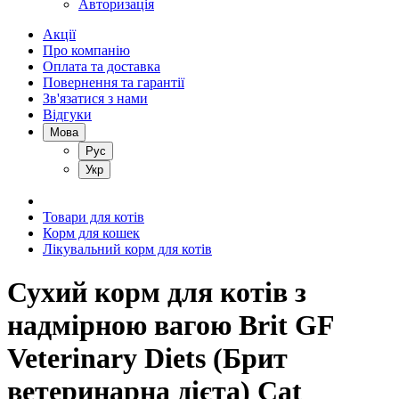
Авторизація
Акції
Про компанію
Оплата та доставка
Повернення та гарантії
Зв'язатися з нами
Відгуки
Мова
Рус
Укр
Товари для котів
Корм для кошек
Лікувальний корм для котів
Сухий корм для котів з
надмірною вагою Brit GF
Veterinary Diets (Брит
ветеринарна дієта) Cat