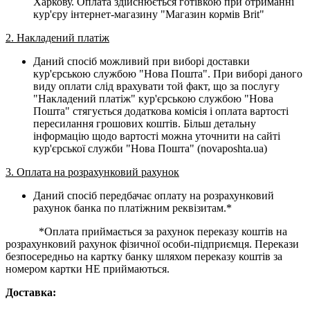
Харкову. Оплата здійснюється готівкою при отриманні
кур'єру інтернет-магазину "Магазин кормів Brit"
2. Накладений платіж
Даний спосіб можливий при виборі доставки
кур'єрською службою "Нова Пошта". При виборі даного
виду оплати слід врахувати той факт, що за послугу
"Накладений платіж" кур'єрською службою "Нова
Пошта" стягується додаткова комісія і оплата вартості
пересилання грошових коштів. Більш детальну
інформацію щодо вартості можна уточнити на сайті
кур'єрської служби "Нова Пошта" (novaposhta.ua)
3. Оплата на розрахунковий рахунок
Даний спосіб передбачає оплату на розрахунковий
рахунок банка по платіжним реквізитам.*
*Оплата приймається за рахунок переказу коштів на
розрахунковий рахунок фізичної особи-підприємця. Перекази
безпосередньо на картку банку шляхом переказу коштів за
номером картки НЕ приймаються.
Доставка: