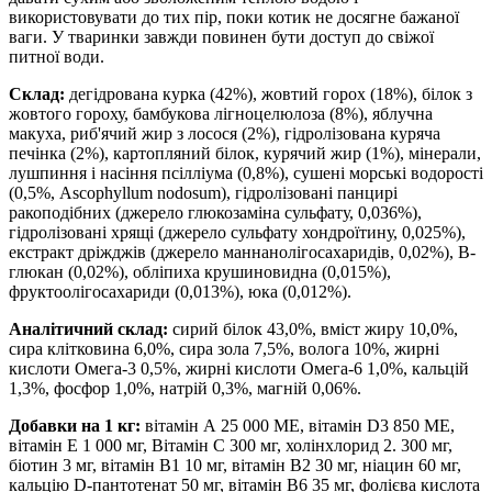
використовувати до тих пір, поки котик не досягне бажаної
ваги. У тваринки завжди повинен бути доступ до свіжої
питної води.
Склад:
дегідрована курка (42%), жовтий горох (18%), білок з
жовтого гороху, бамбукова лігноцелюлоза (8%), яблучна
макуха, риб'ячий жир з лосося (2%), гідролізована куряча
печінка (2%), картопляний білок, курячий жир (1%), мінерали,
лушпиння і насіння псілліума (0,8%), сушені морські водорості
(0,5%, Ascophyllum nodosum), гідролізовані панцирі
ракоподібних (джерело глюкозаміна сульфату, 0,036%),
гідролізовані хрящі (джерело сульфату хондроїтину, 0,025%),
екстракт дріжджів (джерело маннанолігосахаридів, 0,02%), B-
глюкан (0,02%), обліпиха крушиновидна (0,015%),
фруктоолігосахариди (0,013%), юка (0,012%).
Аналітичний склад:
сирий білок 43,0%, вміст жиру 10,0%,
сира клітковина 6,0%, сира зола 7,5%, волога 10%, жирні
кислоти Омега-3 0,5%, жирні кислоти Омега-6 1,0%, кальцій
1,3%, фосфор 1,0%, натрій 0,3%, магній 0,06%.
Добавки на 1 кг:
вітамін А 25 000 ME, вітамін D3 850 ME,
вітамін E 1 000 мг, Вітамін С 300 мг, холінхлорид 2. 300 мг,
біотин 3 мг, вітамін В1 10 мг, вітамін В2 30 мг, ніацин 60 мг,
кальцію D-пантотенат 50 мг, вітамін В6 35 мг, фолієва кислота