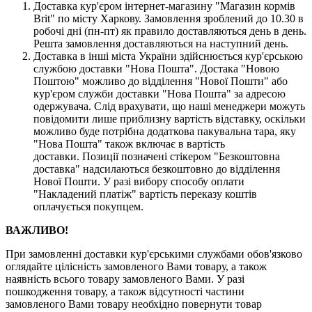
Доставка кур'єром інтернет-магазину "Магазин кормів
Brit" по місту Харкову. Замовлення зроблений до 10.30 в
робочі дні (пн-пт) як правило доставляються день в день.
Решта замовлення доставляються на наступний день.
Доставка в інші міста України здійснюється кур'єрською
службою доставки "Нова Пошта". Достака "Новою
Поштою" можливо до відділення "Нової Пошти" або
кур'єром служби доставки "Нова Пошта" за адресою
одержувача. Слід врахувати, що наші менеджери можуть
повідомити лише приблизну вартість відставку, оскільки
можливо буде потрібна додаткова пакувальна тара, яку
"Нова Пошта" також включає в вартість
доставки. Позиції позначені стікером "Безкоштовна
доставка" надсилаються безкоштовно до відділення
Нової Пошти. У разі вибору способу оплати
"Накладений платіж" вартість переказу коштів
оплачується покупцем.
ВАЖЛИВО!
При замовленні доставки кур'єрськими службами обов'язково
оглядайте цілісність замовленого Вами товару, а також
наявність всього товару замовленого Вами. У разі
пошкодження товару, а також відсутності частини
замовленого Вами товару необхідно повернути товар