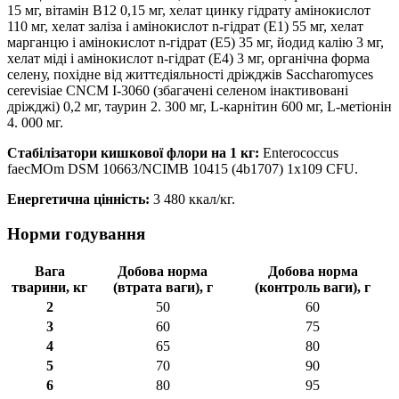
15 мг, вітамін В12 0,15 мг, хелат цинку гідрату амінокислот
110 мг, xелат заліза і амінокислот n-гідрат (E1) 55 мг, xелат
марганцю і амінокислот n-гідрат (E5) 35 мг, йодид калію 3 мг,
хелат міді і амінокислот n-гідрат (E4) 3 мг, органічна форма
селену, похідне від життєдіяльності дріжджів Saccharomyces
cerevisiae CNCM I-3060 (збагачені селеном інактивовані
дріжджі) 0,2 мг, таурин 2. 300 мг, L-карнітин 600 мг, L-метіонін
4. 000 мг.
Стабілізатори кишкової флори на 1 кг:
Enterococcus
faecМОm DSM 10663/NCIMB 10415 (4b1707) 1x109 CFU.
Енергетична цінність:
3 480 ккал/кг.
Норми годування
Вага
Добова норма
Добова норма
тварини, кг
(втрата ваги), г
(контроль ваги), г
2
50
60
3
60
75
4
65
80
5
70
90
6
80
95