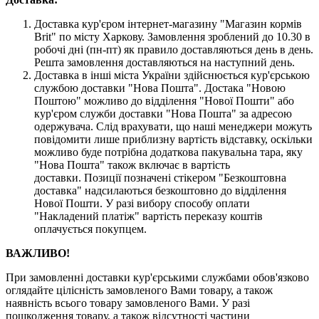
Доставка кур'єром інтернет-магазину "Магазин кормів
Brit" по місту Харкову. Замовлення зроблений до 10.30 в
робочі дні (пн-пт) як правило доставляються день в день.
Решта замовлення доставляються на наступний день.
Доставка в інші міста України здійснюється кур'єрською
службою доставки "Нова Пошта". Достака "Новою
Поштою" можливо до відділення "Нової Пошти" або
кур'єром служби доставки "Нова Пошта" за адресою
одержувача. Слід врахувати, що наші менеджери можуть
повідомити лише приблизну вартість відставку, оскільки
можливо буде потрібна додаткова пакувальна тара, яку
"Нова Пошта" також включає в вартість
доставки. Позиції позначені стікером "Безкоштовна
доставка" надсилаються безкоштовно до відділення
Нової Пошти. У разі вибору способу оплати
"Накладений платіж" вартість переказу коштів
оплачується покупцем.
ВАЖЛИВО!
При замовленні доставки кур'єрськими службами обов'язково
оглядайте цілісність замовленого Вами товару, а також
наявність всього товару замовленого Вами. У разі
пошкодження товару, а також відсутності частини