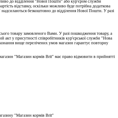
ливо до відділення "Нової Пошти" або кур'єром служби
тість відставку, оскільки можливо буде потрібна додаткова
" надсилаються безкоштовно до відділення Нової Пошти. У разі
всього товару замовленого Вами. У разі пошкодження товару, а
ий акт у присутності співробітників кур'єрської служби "Нова
виконання вище перелічених умов магазин гарантує повторну
-магазин "Магазин кормів Brit" має право відмовити в прийнятті
газину "Магазин кормів Brit"