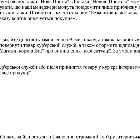
ю службою доставки "Нова Пошта". Достака "Новою Поштою" мож
увати, що наші менеджери можуть повідомити лише приблизну вар
сть доставки. Позиції позначені стікером "Безкоштовна доставка
еказу коштів оплачується покупцем.
лядайте цілісність замовленого Вами товару, а також наявність 
повернути товар кур'єрській службі, а також оформити відповідн
Магазин кормів Brit" про виникнення такої ситуації. За умови 
ур'єрської служби або після прийняття товару у кур'єра інтернет
гляді продукції.
Оплата здійснюється готівкою при отриманні кур'єру інтернет-ма