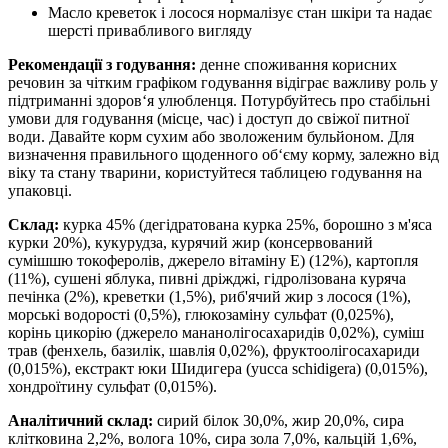
Масло креветок і лосося нормалізує стан шкіри та надає
шерсті привабливого вигляду
Рекомендації з годування:
денне споживання корисних
речовин за чітким графіком годування відіграє важливу роль у
підтриманні здоров‘я улюбленця. Потурбуйтесь про стабільні
умови для годування (місце, час) і доступ до свіжої питної
води. Давайте корм сухим або зволоженим бульйоном. Для
визначення правильного щоденного об‘єму корму, залежно від
віку та стану тварини, користуйтеся таблицею годування на
упаковці.
Склад:
курка 45% (дегідратована курка 25%, борошно з м'яса
курки 20%), кукурудза, курячий жир (консервований
сумішшю токоферолів, джерело вітаміну Е) (12%), картопля
(11%), сушені яблука, пивні дріжджі, гідролізована куряча
печінка (2%), креветки (1,5%), риб'ячий жир з лосося (1%),
морські водорості (0,5%), глюкозаміну сульфат (0,025%),
корінь цикорію (джерело мананолігосахаридів 0,02%), суміш
трав (фенхель, базилік, шавлія 0,02%), фруктоолігосахариди
(0,015%), екстракт юки Шидигера (yucca schidigera) (0,015%),
хондроїтину сульфат (0,015%).
Аналітичний склад:
сирий білок 30,0%, жир 20,0%, сира
клітковина 2,2%, волога 10%, сира зола 7,0%, кальцій 1,6%,