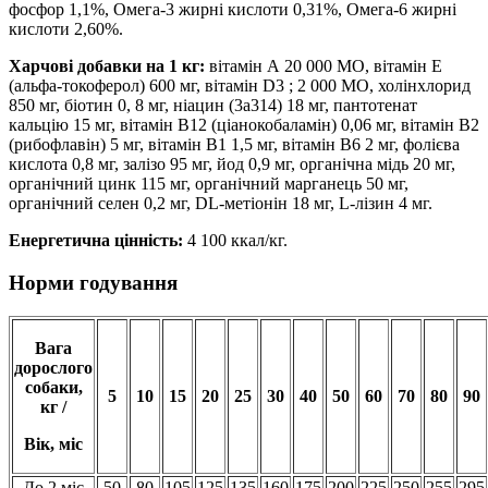
фосфор 1,1%, Омега-3 жирні кислоти 0,31%, Омега-6 жирні
кислоти 2,60%.
Харчові добавки на 1 кг:
вітамін А 20 000 MО, вітамін E
(альфа-токоферол) 600 мг, вітамін D3 ; 2 000 MО, холінхлорид
850 мг, біотин 0, 8 мг, ніацин (3a314) 18 мг, пантотенат
кальцію 15 мг, вітамін В12 (ціанокобаламін) 0,06 мг, вітамін В2
(рибофлавін) 5 мг, вітамін В1 1,5 мг, вітамін В6 2 мг, фолієва
кислота 0,8 мг, залізо 95 мг, йод 0,9 мг, органічна мідь 20 мг,
органічний цинк 115 мг, органічний марганець 50 мг,
органічний селен 0,2 мг, DL-метіонін 18 мг, L-лізин 4 мг.
Енергетична цінність:
4 100 ккал/кг.
Норми годування
Вага
дорослого
собаки,
5
10
15
20
25
30
40
50
60
70
80
90
кг /
Вік, міс
До 2 міс
50
80
105
125
135
160
175
200
225
250
255
295