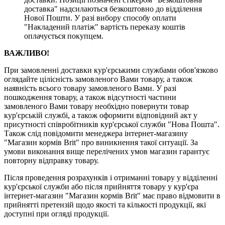
доставка" надсилаються безкоштовно до відділення
Нової Пошти. У разі вибору способу оплати
"Накладений платіж" вартість переказу коштів
оплачується покупцем.
ВАЖЛИВО!
При замовленні доставки кур'єрськими службами обов'язково
оглядайте цілісність замовленого Вами товару, а також
наявність всього товару замовленого Вами. У разі
пошкодження товару, а також відсутності частини
замовленого Вами товару необхідно повернути товар
кур'єрській службі, а також оформити відповідний акт у
присутності співробітників кур'єрської служби "Нова Пошта".
Також слід повідомити менеджера інтернет-магазину
"Магазин кормів Brit" про виникнення такої ситуації. За
умови виконання вище перелічених умов магазин гарантує
повторну відправку товару.
Після проведення розрахунків і отриманні товару у відділенні
кур'єрської служби або після прийняття товару у кур'єра
інтернет-магазин "Магазин кормів Brit" має право відмовити в
прийнятті претензій щодо якості та кількості продукції, які
доступні при огляді продукції.