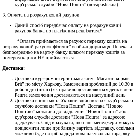
кур'єрської служби "Нова Пошта" (novaposhta.ua)
3. Оплата на розрахунковий рахунок
Даний спосіб передбачає оплату на розрахунковий
рахунок банка по платіжним реквізитам.*
*Оплата приймається за рахунок переказу коштів на
розрахунковий рахунок фізичної особи-підприємця. Перекази
безпосередньо на картку банку шляхом переказу коштів за
номером картки НЕ приймаються.
Доставка:
Доставка кур'єром інтернет-магазину "Магазин кормів
Brit" по місту Харкову. Замовлення зроблений до 10.30 в
робочі дні (пн-пт) як правило доставляються день в день.
Решта замовлення доставляються на наступний день.
Доставка в інші міста України здійснюється кур'єрською
службою доставки "Нова Пошта". Достака "Новою
Поштою" можливо до відділення "Нової Пошти" або
кур'єром служби доставки "Нова Пошта" за адресою
одержувача. Слід врахувати, що наші менеджери можуть
повідомити лише приблизну вартість відставку, оскільки
можливо буде потрібна додаткова пакувальна тара, яку