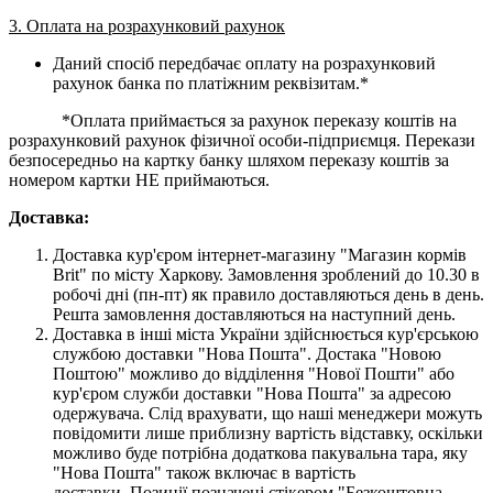
3. Оплата на розрахунковий рахунок
Даний спосіб передбачає оплату на розрахунковий
рахунок банка по платіжним реквізитам.*
*Оплата приймається за рахунок переказу коштів на
розрахунковий рахунок фізичної особи-підприємця. Перекази
безпосередньо на картку банку шляхом переказу коштів за
номером картки НЕ приймаються.
Доставка:
Доставка кур'єром інтернет-магазину "Магазин кормів
Brit" по місту Харкову. Замовлення зроблений до 10.30 в
робочі дні (пн-пт) як правило доставляються день в день.
Решта замовлення доставляються на наступний день.
Доставка в інші міста України здійснюється кур'єрською
службою доставки "Нова Пошта". Достака "Новою
Поштою" можливо до відділення "Нової Пошти" або
кур'єром служби доставки "Нова Пошта" за адресою
одержувача. Слід врахувати, що наші менеджери можуть
повідомити лише приблизну вартість відставку, оскільки
можливо буде потрібна додаткова пакувальна тара, яку
"Нова Пошта" також включає в вартість
доставки. Позиції позначені стікером "Безкоштовна