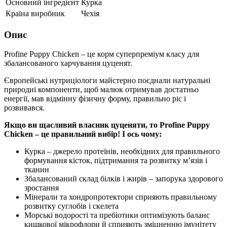
Основний інгредієнт
Курка
Країна виробник
Чехія
Опис
Profine Puppy Chicken – це корм суперпреміум класу для
збалансованого харчування цуценят.
Європейські нутриціологи майстерно поєднали натуральні
природні компоненти, щоб малюк отримував достатньо
енергії, мав відмінну фізичну форму, правильно ріс і
розвивався.
Якщо ви щасливий власник цуценяти, то Profine Puppy
Chicken – це правильний вибір! І ось чому:
Курка – джерело протеїнів, необхідних для правильного
формування кісток, підтримання та розвитку м’язів і
тканин
Збалансований склад білків і жирів – запорука здорового
зростання
Мінерали та хондропротектори сприяють правильному
розвитку суглобів і скелета
Морські водорості та пребіотики оптимізують баланс
кишкової мікрофлори й сприяють зміцненню імунітету