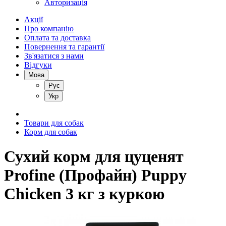
Авторизація
Акції
Про компанію
Оплата та доставка
Повернення та гарантії
Зв'язатися з нами
Відгуки
Мова
Рус
Укр
Товари для собак
Корм для собак
Сухий корм для цуценят
Profine (Профайн) Puppy
Chicken 3 кг з куркою