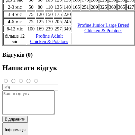
2-3 міс
50
80
110
135
140
165
251
289
325
360
365
427
3-4 міс
75
120
150
175
220
4-6 міс
75
125
170
205
245
Profine Junior Large Breed
6-12 міс
100
169
239
297
349
Chicken & Potatoes
більше 12
Profine Adlult
міс
Chicken & Potatoes
Відгуків (0)
Написати відгук
Відправити
Інформація