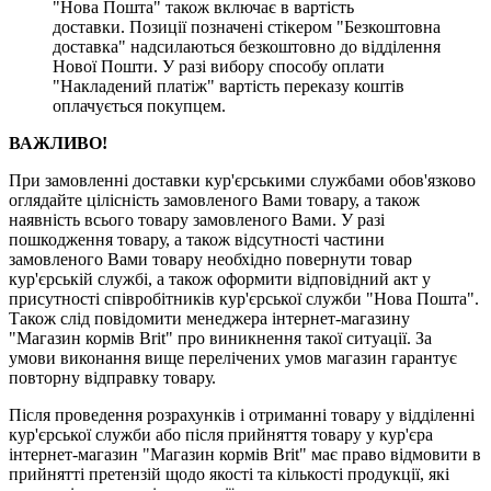
"Нова Пошта" також включає в вартість
доставки. Позиції позначені стікером "Безкоштовна
доставка" надсилаються безкоштовно до відділення
Нової Пошти. У разі вибору способу оплати
"Накладений платіж" вартість переказу коштів
оплачується покупцем.
ВАЖЛИВО!
При замовленні доставки кур'єрськими службами обов'язково
оглядайте цілісність замовленого Вами товару, а також
наявність всього товару замовленого Вами. У разі
пошкодження товару, а також відсутності частини
замовленого Вами товару необхідно повернути товар
кур'єрській службі, а також оформити відповідний акт у
присутності співробітників кур'єрської служби "Нова Пошта".
Також слід повідомити менеджера інтернет-магазину
"Магазин кормів Brit" про виникнення такої ситуації. За
умови виконання вище перелічених умов магазин гарантує
повторну відправку товару.
Після проведення розрахунків і отриманні товару у відділенні
кур'єрської служби або після прийняття товару у кур'єра
інтернет-магазин "Магазин кормів Brit" має право відмовити в
прийнятті претензій щодо якості та кількості продукції, які