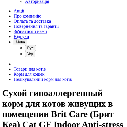
Авторизація
Акції
Про компанію
Оплата та доставка
Повернення та гарантії
Зв'язатися з нами
Відгуки
Мова
Рус
Укр
Товари для котів
Корм для кошек
Нелікувальний корм для котів
Сухой гипоаллергенный
корм для котов живущих в
помещении Brit Care (Брит
Кеа) Cat GF Indoor Anti-stress