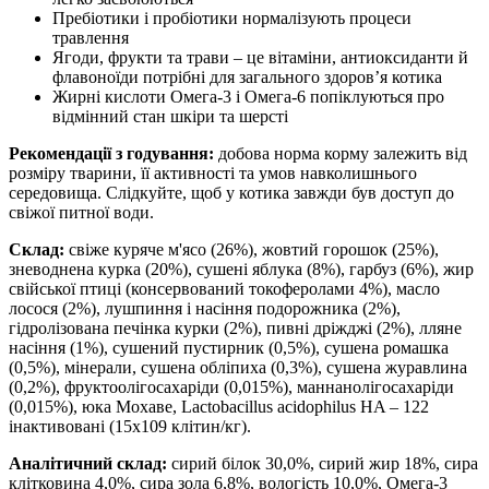
Пребіотики і пробіотики нормалізують процеси
травлення
Ягоди, фрукти та трави – це вітаміни, антиоксиданти й
флавоноїди потрібні для загального здоров’я котика
Жирні кислоти Омега-3 і Омега-6 попіклуються про
відмінний стан шкіри та шерсті
Рекомендації з годування:
добова норма корму залежить від
розміру тварини, її активності та умов навколишнього
середовища. Слідкуйте, щоб у котика завжди був доступ до
свіжої питної води.
Склад:
свіже куряче м'ясо (26%), жовтий горошок (25%),
зневоднена курка (20%), сушені яблука (8%), гарбуз (6%), жир
свійської птиці (консервований токоферолами 4%), масло
лосося (2%), лушпиння і насіння подорожника (2%),
гідролізована печінка курки (2%), пивні дріжджі (2%), лляне
насіння (1%), сушений пустирник (0,5%), сушена ромашка
(0,5%), мінерали, сушена обліпиха (0,3%), сушена журавлина
(0,2%), фруктоолігосахаріди (0,015%), маннанолігосахаріди
(0,015%), юка Мохаве, Lactobacillus acidophilus HA – 122
інактивовані (15x109 клітин/кг).
Аналітичний склад:
сирий білок 30,0%, сирий жир 18%, сира
клітковина 4,0%, сира зола 6,8%, вологість 10,0%, Омега-3