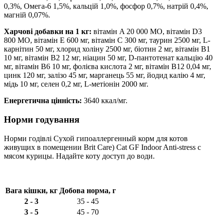
0,3%, Омега-6 1,5%, кальцій 1,0%, фосфор 0,7%, натрій 0,4%,
магній 0,07%.
Харчові добавки на 1 кг:
вітамін A 20 000 МО, вітамін D3
800 МО, вітамін E 600 мг, вітамін C 300 мг, таурин 2500 мг, L-
карнітин 50 мг, хлорид холіну 2500 мг, біотин 2 мг, вітамін B1
10 мг, вітамін B2 12 мг, ніацин 50 мг, D-пантотенат кальцію 40
мг, вітамін B6 10 мг, фолієва кислота 2 мг, вітамін B12 0,04 мг,
цинк 120 мг, залізо 45 мг, марганець 55 мг, йодид калію 4 мг,
мідь 10 мг, селен 0,2 мг, L-метіонін 2000 мг.
Енергетична цінність:
3640 ккал/мг.
Норми годування
Норми годівлі Сухой гипоаллергенный корм для котов
живущих в помещении Brit Care) Cat GF Indoor Anti-stress с
мясом курицы. Надайте коту доступ до води.
Вага кішки, кг
Добова норма, г
2 - 3
35 - 45
3 - 5
45 - 70