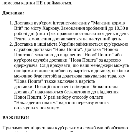
номером картки НЕ приймаються.
Доставка:
Доставка кур'єром інтернет-магазину "Магазин кормів
Brit" по місту Харкову. Замовлення зроблений до 10.30 в
робочі дні (пн-пт) як правило доставляються день в день.
Решта замовлення доставляються на наступний день.
Доставка в інші міста України здійснюється кур'єрською
службою доставки "Нова Пошта". Достака "Новою
Поштою" можливо до відділення "Нової Пошти" або
кур'єром служби доставки "Нова Пошта" за адресою
одержувача. Слід врахувати, що наші менеджери можуть
повідомити лише приблизну вартість відставку, оскільки
можливо буде потрібна додаткова пакувальна тара, яку
"Нова Пошта" також включає в вартість
доставки. Позиції позначені стікером "Безкоштовна
доставка" надсилаються безкоштовно до відділення
Нової Пошти. У разі вибору способу оплати
"Накладений платіж" вартість переказу коштів
оплачується покупцем.
ВАЖЛИВО!
При замовленні доставки кур'єрськими службами обов'язково