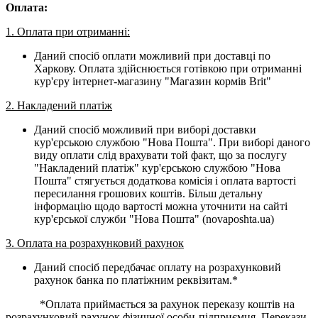
Оплата:
1. Оплата при отриманні:
Даний спосіб оплати можливий при доставці по
Харкову. Оплата здійснюється готівкою при отриманні
кур'єру інтернет-магазину "Магазин кормів Brit"
2. Накладений платіж
Даний спосіб можливий при виборі доставки
кур'єрською службою "Нова Пошта". При виборі даного
виду оплати слід врахувати той факт, що за послугу
"Накладений платіж" кур'єрською службою "Нова
Пошта" стягується додаткова комісія і оплата вартості
пересилання грошових коштів. Більш детальну
інформацію щодо вартості можна уточнити на сайті
кур'єрської служби "Нова Пошта" (novaposhta.ua)
3. Оплата на розрахунковий рахунок
Даний спосіб передбачає оплату на розрахунковий
рахунок банка по платіжним реквізитам.*
*Оплата приймається за рахунок переказу коштів на
розрахунковий рахунок фізичної особи-підприємця. Перекази