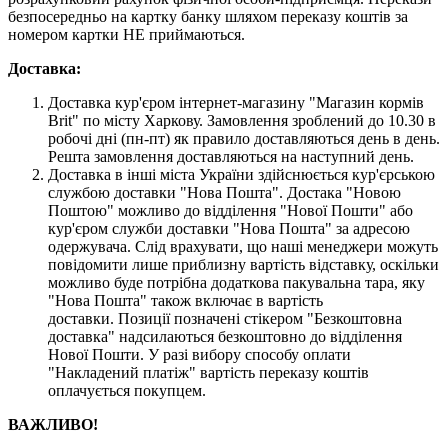
безпосередньо на картку банку шляхом переказу коштів за
номером картки НЕ приймаються.
Доставка:
Доставка кур'єром інтернет-магазину "Магазин кормів
Brit" по місту Харкову. Замовлення зроблений до 10.30 в
робочі дні (пн-пт) як правило доставляються день в день.
Решта замовлення доставляються на наступний день.
Доставка в інші міста України здійснюється кур'єрською
службою доставки "Нова Пошта". Достака "Новою
Поштою" можливо до відділення "Нової Пошти" або
кур'єром служби доставки "Нова Пошта" за адресою
одержувача. Слід врахувати, що наші менеджери можуть
повідомити лише приблизну вартість відставку, оскільки
можливо буде потрібна додаткова пакувальна тара, яку
"Нова Пошта" також включає в вартість
доставки. Позиції позначені стікером "Безкоштовна
доставка" надсилаються безкоштовно до відділення
Нової Пошти. У разі вибору способу оплати
"Накладений платіж" вартість переказу коштів
оплачується покупцем.
ВАЖЛИВО!