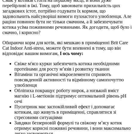
Смак у котиків стоїть на першому місці, й вони дуже
перебірливі в їжі. Тому, щоб завоювати прихильність цих
загадкових істот, потрібно годувати їх кормом, що
задовольнить найсуворіші вимоги пухнастого улюбленця. Але
раціон повинен бути не тільки смачним, а й забезпечувати
котика усіма поживними речовинами. Як догодити, щоб було і
смачно, і корисно?
Обираючи корм для котів, які мешкаю в приміщенні Brit Care
Cat Indoor Anti-stress, можете бути впевнені в тому, що він
відповідає вашим вимогам,
І ось чому:
Свіже м'ясо курки забезпечить котика необхідними
протеїнами для росту м’язів і розвитку тканин
Вітаміни та органічні мікроелементи сприяють
повсякденній активності та відмінному самопочуттю
улюбленця
Обліпиха покращує роботу нирок, а низький вміст
магнію і L-метіонін підтримує оптимальний рівень pH
сечі
Пуситрник має заспокійливий ефект і допомагає
котикам, що живуть в приміщенні, справлятися зі
стресовими ситуаціями
Завдяки беззерновій формулі та свіжому м’ясу котик
отримує корисні поживні речовини, і вони максимально
легко засвоюються