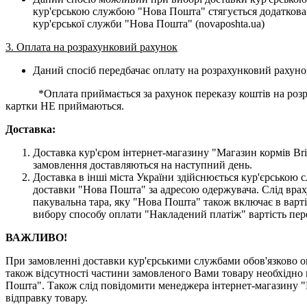
кур'єрською службою "Нова Пошта" стягується додаткова 
кур'єрської служби "Нова Пошта" (novaposhta.ua)
3. Оплата на розрахунковий рахунок
Даний спосіб передбачає оплату на розрахунковий рахуно
*Оплата приймається за рахунок переказу коштів на розраху
картки НЕ приймаються.
Доставка:
Доставка кур'єром інтернет-магазину "Магазин кормів Brit
замовлення доставляються на наступний день.
Доставка в інші міста України здійснюється кур'єрсько
доставки "Нова Пошта" за адресою одержувача. Слід врах
пакувальна тара, яку "Нова Пошта" також включає в варті
вибору способу оплати "Накладений платіж" вартість пер
ВАЖЛИВО!
При замовленні доставки кур'єрськими службами обов'язково ог
також відсутності частини замовленого Вами товару необхідно 
Пошта". Також слід повідомити менеджера інтернет-магазину "
відправку товару.