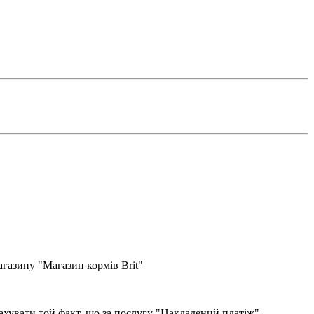
газину "Магазин кормів Brit"
хувати той факт, що за послугу "Накладений платіж"