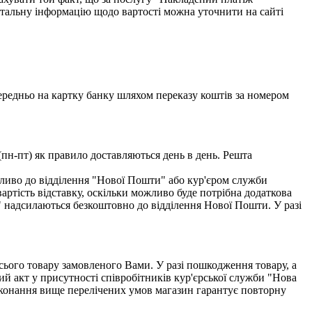
етальну інформацію щодо вартості можна уточнити на сайті
едньо на картку банку шляхом переказу коштів за номером
(пн-пт) як правило доставляються день в день. Решта
ливо до відділення "Нової Пошти" або кур'єром служби
тість відставку, оскільки можливо буде потрібна додаткова
" надсилаються безкоштовно до відділення Нової Пошти. У разі
всього товару замовленого Вами. У разі пошкодження товару, а
ий акт у присутності співробітників кур'єрської служби "Нова
виконання вище перелічених умов магазин гарантує повторну