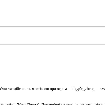
Оплата здійснюється готівкою при отриманні кур'єру інтернет-ма
 службою "Нова Пошта". При виборі даного виду оплати слід вра