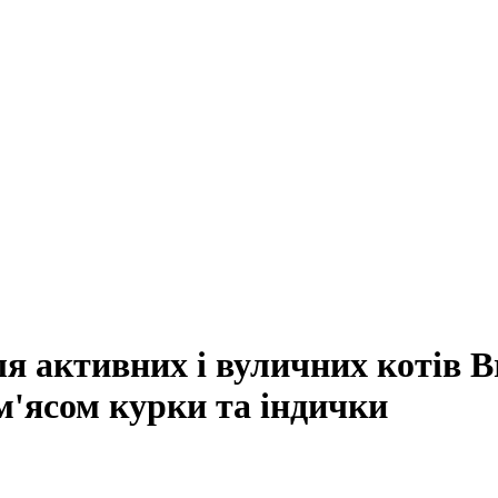
я активних і вуличних котів Br
з м'ясом курки та індички