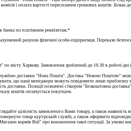
комісія і оплата вартості пересилання грошових коштів. Більш д
к банка по платіжним реквізитам.*
нковий рахунок фізичної особи-підприємця. Перекази безпосер
" по місту Харкову. Замовлення зроблений до 10.30 в робочі дні 
ю службою доставки "Нова Пошта". Достака "Новою Поштою" мож
увати, що наші менеджери можуть повідомити лише приблизну вар
сть доставки. Позиції позначені стікером "Безкоштовна доставка
еказу коштів оплачується покупцем.
лядайте цілісність замовленого Вами товару, а також наявність 
повернути товар кур'єрській службі, а також оформити відповідн
Магазин кормів Brit" про виникнення такої ситуації. За умови 