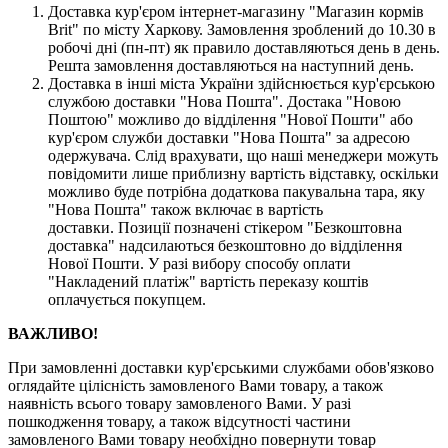
Доставка кур'єром інтернет-магазину "Магазин кормів
Brit" по місту Харкову. Замовлення зроблений до 10.30 в
робочі дні (пн-пт) як правило доставляються день в день.
Решта замовлення доставляються на наступний день.
Доставка в інші міста України здійснюється кур'єрською
службою доставки "Нова Пошта". Достака "Новою
Поштою" можливо до відділення "Нової Пошти" або
кур'єром служби доставки "Нова Пошта" за адресою
одержувача. Слід врахувати, що наші менеджери можуть
повідомити лише приблизну вартість відставку, оскільки
можливо буде потрібна додаткова пакувальна тара, яку
"Нова Пошта" також включає в вартість
доставки. Позиції позначені стікером "Безкоштовна
доставка" надсилаються безкоштовно до відділення
Нової Пошти. У разі вибору способу оплати
"Накладений платіж" вартість переказу коштів
оплачується покупцем.
ВАЖЛИВО!
При замовленні доставки кур'єрськими службами обов'язково
оглядайте цілісність замовленого Вами товару, а також
наявність всього товару замовленого Вами. У разі
пошкодження товару, а також відсутності частини
замовленого Вами товару необхідно повернути товар