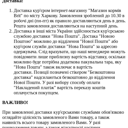
Доставка:
Доставка кур'єром інтернет-магазину "Магазин кормів
Brit" по місту Харкову. Замовлення зроблений до 10.30 в
робочі дні (пн-пт) як правило доставляються день в день.
Решта замовлення доставляються на наступний день.
Доставка в інші міста України здійснюється кур'єрською
службою доставки "Нова Пошта". Достака "Новою
Поштою" можливо до відділення "Нової Пошти" або
кур'єром служби доставки "Нова Пошта" за адресою
одержувача. Слід врахувати, що наші менеджери можуть
повідомити лише приблизну вартість відставку, оскільки
можливо буде потрібна додаткова пакувальна тара, яку
"Нова Пошта" також включає в вартість
доставки. Позиції позначені стікером "Безкоштовна
доставка" надсилаються безкоштовно до відділення
Нової Пошти. У разі вибору способу оплати
"Накладений платіж" вартість переказу коштів
оплачується покупцем.
ВАЖЛИВО!
При замовленні доставки кур'єрськими службами обов'язково
оглядайте цілісність замовленого Вами товару, а також
наявність всього товару замовленого Вами. У разі
пошкодження товару, а також відсутності частини