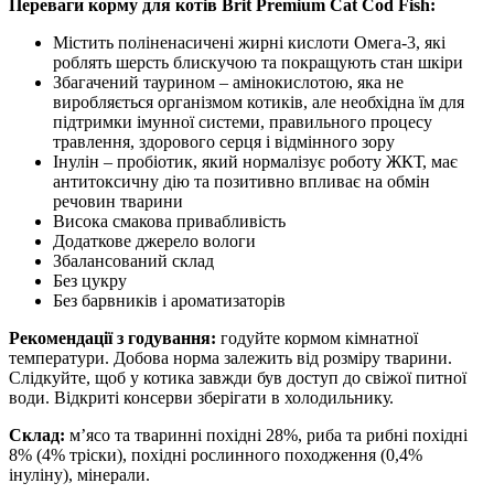
Переваги корму для котів Brit Premium Cat Cod Fish:
Містить поліненасичені жирні кислоти Омега-3, які
роблять шерсть блискучою та покращують стан шкіри
Збагачений таурином – амінокислотою, яка не
виробляється організмом котиків, але необхідна їм для
підтримки імунної системи, правильного процесу
травлення, здорового серця і відмінного зору
Інулін – пробіотик, який нормалізує роботу ЖКТ, має
антитоксичну дію та позитивно впливає на обмін
речовин тварини
Висока смакова привабливість
Додаткове джерело вологи
Збалансований склад
Без цукру
Без барвників і ароматизаторів
Рекомендації з годування:
годуйте кормом кімнатної
температури. Добова норма залежить від розміру тварини.
Слідкуйте, щоб у котика завжди був доступ до свіжої питної
води. Відкриті консерви зберігати в холодильнику.
Склад:
м’ясо та тваринні похідні 28%, риба та рибні похідні
8% (4% тріски), похідні рослинного походження (0,4%
інуліну), мінерали.