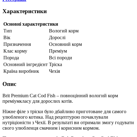
Характеристики
Основні характеристики
Тип
Вологий корм
Вік
Дорослі
Призначення
Основний корм
Клас корму
Преміум
Порода
Всі породи
Основний інгредієнт
Тріска
Країна виробник
Чехія
Опис
Brit Premium Cat Cod Fish – повноцінний вологий корм
преміумкласу для дорослих котів.
Ніжне філе з тріски було дбайливо приготоване для самого
улюбленого котика. Над рецептурою почаклували
нутріціоністи з Чехії. В результаті ви отримали змогу годувати
свого улюбленця смачним і корисним кормом.